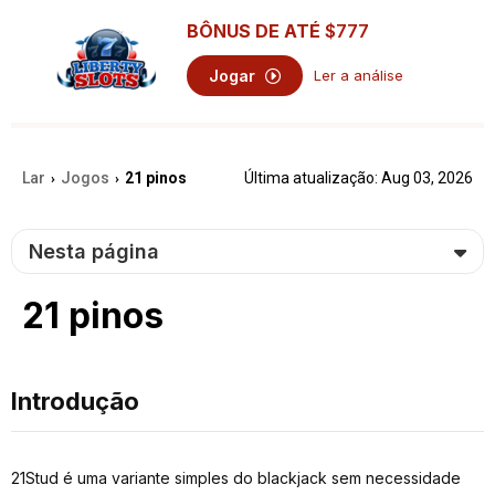
BÔNUS DE ATÉ
$777
Jogar
Ler a análise
Lar
Jogos
21 pinos
Última atualização: Aug 03, 2026
›
›
Nesta página
21 pinos
Introdução
21Stud é uma variante simples do blackjack sem necessidade