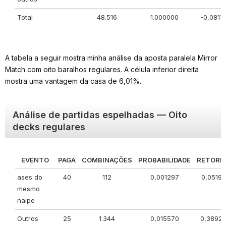
Total
48.516
1.000000
-0,0811
A tabela a seguir mostra minha análise da aposta paralela Mirror
Match com oito baralhos regulares. A célula inferior direita
mostra uma vantagem da casa de 6,01%.
Análise de partidas espelhadas — Oito
decks regulares
EVENTO
PAGA
COMBINAÇÕES
PROBABILIDADE
RETORN
ases do
40
112
0,001297
0,0519
mesmo
naipe
Outros
25
1.344
0,015570
0,3892