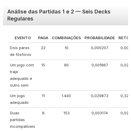
Análise das Partidas 1 e 2 — Seis Decks
Regulares
EVENTO
PAGA
COMBINAÇÕES
PROBABILIDADE
RETO
Dois pares
22
10
0,000207
0,00
de fósforos
Um jogo com
15
90
0,001867
0,02
traje
adequado e
outro sem.
Um jogo
11
1.440
0,029872
0,32
adequado
Duas
8
153
0,003174
0,02
partidas
incompatíveis