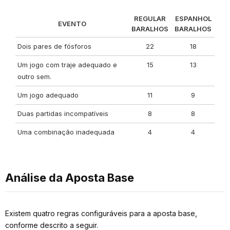
REGULAR
ESPANHOL
EVENTO
BARALHOS
BARALHOS
Dois pares de fósforos
22
18
Um jogo com traje adequado e
15
13
outro sem.
Um jogo adequado
11
9
Duas partidas incompatíveis
8
8
Uma combinação inadequada
4
4
Análise da Aposta Base
Existem quatro regras configuráveis para a aposta base,
conforme descrito a seguir.