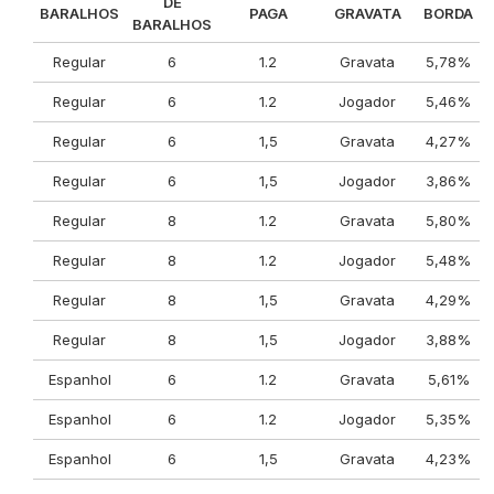
DE
BARALHOS
PAGA
GRAVATA
BORDA
BARALHOS
Regular
6
1.2
Gravata
5,78%
Regular
6
1.2
Jogador
5,46%
Regular
6
1,5
Gravata
4,27%
Regular
6
1,5
Jogador
3,86%
Regular
8
1.2
Gravata
5,80%
Regular
8
1.2
Jogador
5,48%
Regular
8
1,5
Gravata
4,29%
Regular
8
1,5
Jogador
3,88%
Espanhol
6
1.2
Gravata
5,61%
Espanhol
6
1.2
Jogador
5,35%
Espanhol
6
1,5
Gravata
4,23%