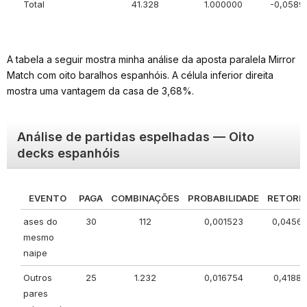
Total
41.328
1.000000
-0,0589
A tabela a seguir mostra minha análise da aposta paralela Mirror
Match com oito baralhos espanhóis. A célula inferior direita
mostra uma vantagem da casa de 3,68%.
Análise de partidas espelhadas — Oito
decks espanhóis
EVENTO
PAGA
COMBINAÇÕES
PROBABILIDADE
RETORN
ases do
30
112
0,001523
0,0456
mesmo
naipe
Outros
25
1.232
0,016754
0,4188
pares