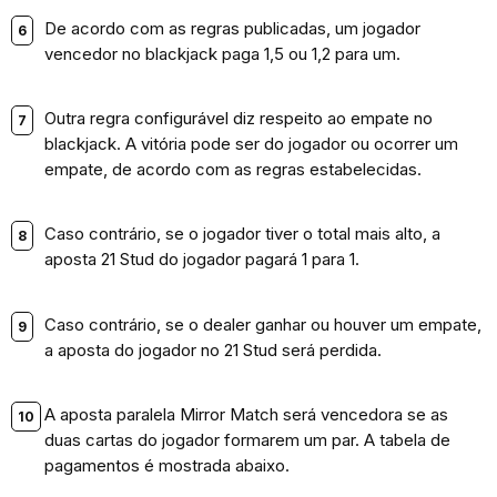
De acordo com as regras publicadas, um jogador
vencedor no blackjack paga 1,5 ou 1,2 para um.
Outra regra configurável diz respeito ao empate no
blackjack. A vitória pode ser do jogador ou ocorrer um
empate, de acordo com as regras estabelecidas.
Caso contrário, se o jogador tiver o total mais alto, a
aposta 21 Stud do jogador pagará 1 para 1.
Caso contrário, se o dealer ganhar ou houver um empate,
a aposta do jogador no 21 Stud será perdida.
A aposta paralela Mirror Match será vencedora se as
duas cartas do jogador formarem um par. A tabela de
pagamentos é mostrada abaixo.