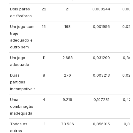
Dois pares
22
21
0,000244
0,00
de fósforos
Um jogo com
15
168
0,001956
0,02
traje
adequado e
outro sem.
Um jogo
11
2.688
0,031290
0,34
adequado
Duas
8
276
0,003213
0,02
partidas
incompatíveis
Uma
4
9.216
0,107281
0,42
combinação
inadequada
Todos os
-1
73.536
0,856015
-0,85
outros