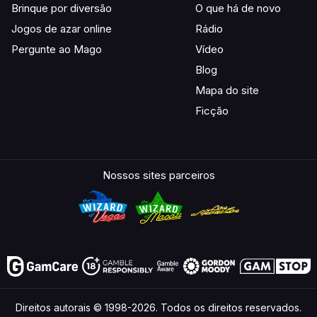
Brinque por diversão
O que há de novo
Jogos de azar online
Rádio
Pergunte ao Mago
Vídeo
Blog
Mapa do site
Ficção
Nossos sites parceiros
Direitos autorais © 1998-2026. Todos os direitos reservados.