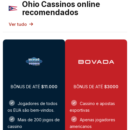
Ohio Cassinos online
recomendados
Ver tudo
BÔNUS DE ATÉ
$11.000
BÔNUS DE ATÉ
$3000
Jogadores de todos
Cassino e apostas
os EUA são bem-vindos.
esportivas
Mais de 200 jogos de
Apenas jogadores
cassino
americanos