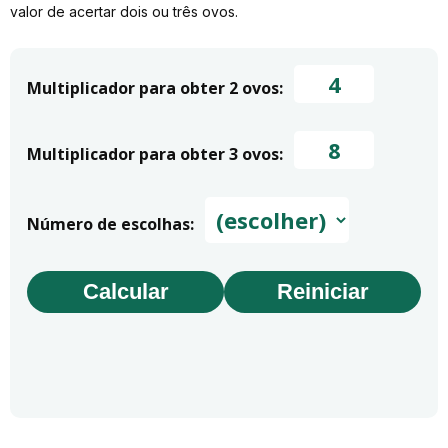
valor de acertar dois ou três ovos.
Multiplicador para obter 2 ovos:
Multiplicador para obter 3 ovos:
Número de escolhas:
Calcular
Reiniciar