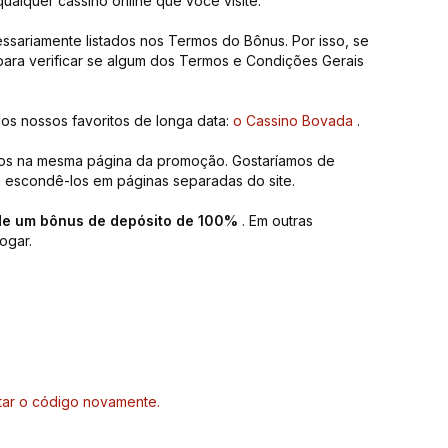
alquer cassino online que você visite.
sariamente listados nos Termos do Bônus. Por isso, se
para verificar se algum dos Termos e Condições Gerais
s nossos favoritos de longa data:
o Cassino Bovada
.
ados na mesma página da promoção. Gostaríamos de
a escondê-los em páginas separadas do site.
 de um bônus de depósito de 100%
. Em outras
ogar.
tar o código novamente.