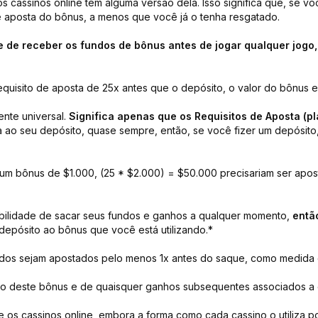
cassinos online têm alguma versão dela. Isso significa que, se vo
e aposta do bônus, a menos que você já o tenha resgatado.
e de receber os fundos de bônus antes de jogar qualquer jogo,
requisito de aposta de 25x antes que o depósito, o valor do bônus
ente universal.
Significa apenas que os Requisitos de Aposta (p
 ao seu depósito, quase sempre, então, se você fizer um depósito
m bônus de $1.000, (25 * $2.000) = $50.000 precisariam ser apos
bilidade de sacar seus fundos e ganhos a qualquer momento,
entã
depósito ao bônus que você está utilizando.*
dos sejam apostados pelo menos 1x antes do saque, como medida 
o deste bônus e de quaisquer ganhos subsequentes associados a 
 os cassinos online, embora a forma como cada cassino o utiliza po