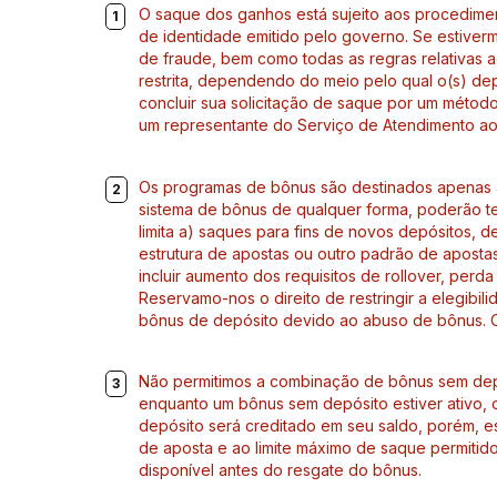
O saque dos ganhos está sujeito aos procedimen
de identidade emitido pelo governo. Se estiver
de fraude, bem como todas as regras relativas
restrita, dependendo do meio pelo qual o(s) depó
concluir sua solicitação de saque por um método
um representante do Serviço de Atendimento ao 
Os programas de bônus são destinados apenas a 
sistema de bônus de qualquer forma, poderão te
limita a) saques para fins de novos depósitos, 
estrutura de apostas ou outro padrão de apostas
incluir aumento dos requisitos de rollover, per
Reservamo-nos o direito de restringir a elegibili
bônus de depósito devido ao abuso de bônus. O
Não permitimos a combinação de bônus sem depós
enquanto um bônus sem depósito estiver ativo, o
depósito será creditado em seu saldo, porém, e
de aposta e ao limite máximo de saque permitido
disponível antes do resgate do bônus.