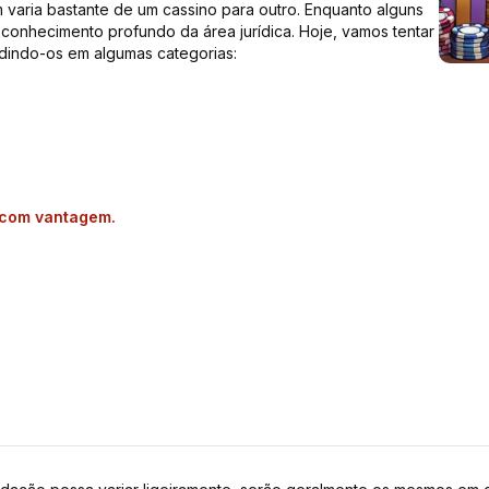
aria bastante de um cassino para outro. Enquanto alguns
conhecimento profundo da área jurídica. Hoje, vamos tentar
idindo-os em algumas categorias:
o com vantagem.