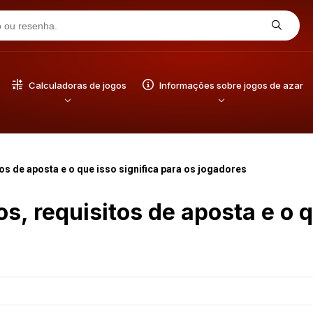
Calculadoras de jogos
Informações sobre jogos de azar
os de aposta e o que isso significa para os jogadores
s, requisitos de aposta e o q