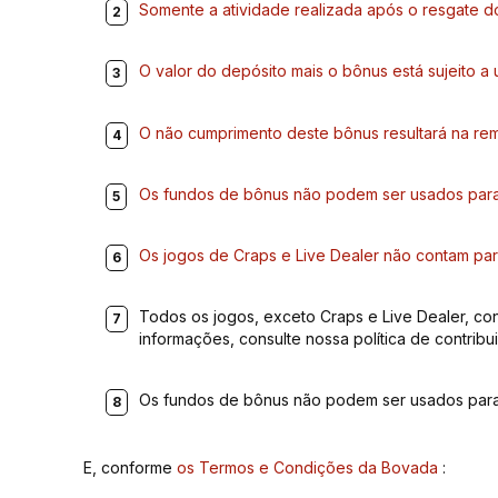
Somente a atividade realizada após o resgate d
O valor do depósito mais o bônus está sujeito a
O não cumprimento deste bônus resultará na re
Os fundos de bônus não podem ser usados para 
Os jogos de Craps e Live Dealer não contam par
Todos os jogos, exceto Craps e Live Dealer, con
informações, consulte nossa política de contribu
Os fundos de bônus não podem ser usados para 
E, conforme
os Termos e Condições da Bovada
: