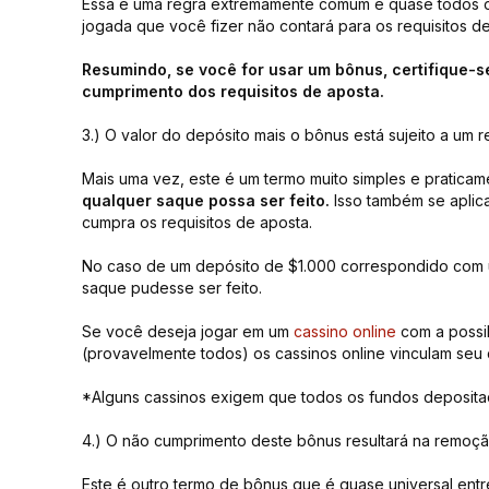
Essa é uma regra extremamente comum e quase todos os 
jogada que você fizer não contará para os requisitos d
Resumindo, se você for usar um bônus, certifique-s
cumprimento dos requisitos de aposta.
3.)
O valor do depósito mais o bônus está sujeito a um 
Mais uma vez, este é um termo muito simples e praticam
qualquer saque possa ser feito.
Isso também se aplica
cumpra os requisitos de aposta.
No caso de um depósito de $1.000 correspondido com u
saque pudesse ser feito.
Se você deseja jogar em um
cassino online
com a possi
(provavelmente todos) os cassinos online vinculam seu 
*Alguns cassinos exigem que todos os fundos deposita
4.)
O não cumprimento deste bônus resultará na remoçã
Este é outro termo de bônus que é quase universal entre