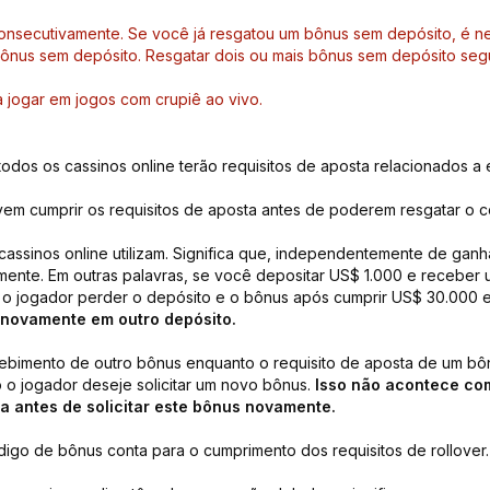
nsecutivamente. Se você já resgatou um bônus sem depósito, é nec
bônus sem depósito. Resgatar dois ou mais bônus sem depósito se
jogar em jogos com crupiê ao vivo.
os os cassinos online terão requisitos de aposta relacionados a 
em cumprir os requisitos de aposta antes de poderem resgatar o 
cassinos online utilizam. Significa que, independentemente de ganh
mente. Em outras palavras, se você depositar US$ 1.000 e receber
 o jogador perder o depósito e o bônus após cumprir US$ 30.000 
 novamente em outro depósito.
bimento de outro bônus enquanto o requisito de aposta de um bônu
 o jogador deseje solicitar um novo bônus.
Isso não acontece com
a antes de solicitar este bônus novamente.
igo de bônus conta para o cumprimento dos requisitos de rollover.