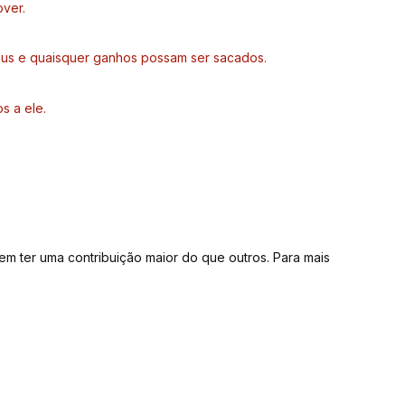
ver.
ônus e quaisquer ganhos possam ser sacados.
s a ele.
em ter uma contribuição maior do que outros. Para mais