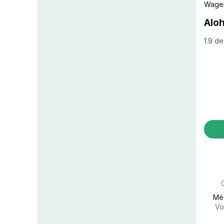
Wager
Aloh
1.9 de
Mé
Vo