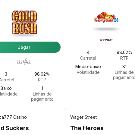
Jogar
4
98.02%
Carretel
RTP
Médio-baixo
81
Volatilidade
Linhas de
3
98.02%
pagament
Carretel
RTP
Baixo
1
latilidade
Linhas de
pagamento
ca777 Casino
Wager Street
od Suckers
The Heroes