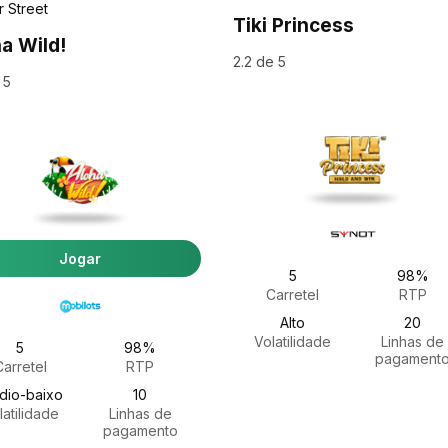
 Street
Tiki Princess
a Wild!
2.2 de 5
 5
Jogar
5
98%
Carretel
RTP
Alto
20
Volatilidade
Linhas de
5
98%
pagament
Carretel
RTP
dio-baixo
10
latilidade
Linhas de
pagamento