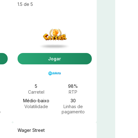
1.5 de 5
Jogar
5
98%
Carretel
RTP
Médio-baixo
30
Volatilidade
Linhas de
o
pagamento
Wager Street