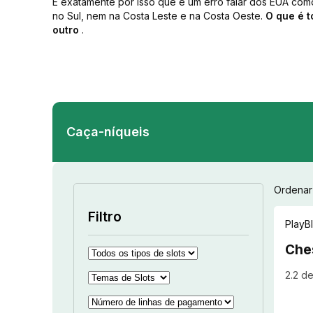
É exatamente por isso que é um erro falar dos EUA com
no Sul, nem na Costa Leste e na Costa Oeste.
O que é t
outro
.
Caça-níqueis
Ordenar
Filtro
PlayB
Che
2.2 de