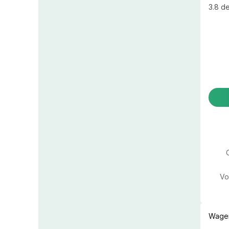
3.8 d
Vo
Wager