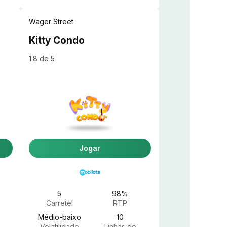
Wager Street
Kitty Condo
1.8 de 5
Jogar
5
98%
Carretel
RTP
Médio-baixo
10
Volatilidade
Linhas de