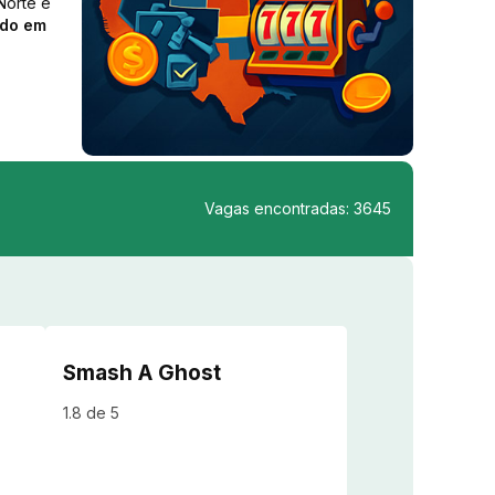
Norte e
ido em
Vagas encontradas:
3645
Smash A Ghost
1.8 de 5