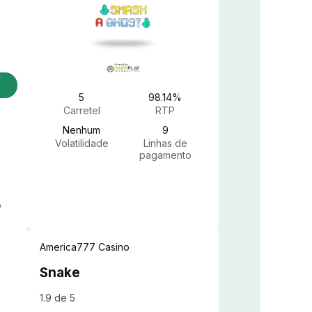
5
98.14%
Carretel
RTP
Nenhum
9
Volatilidade
Linhas de
pagamento
o
America777 Casino
Snake
1.9 de 5