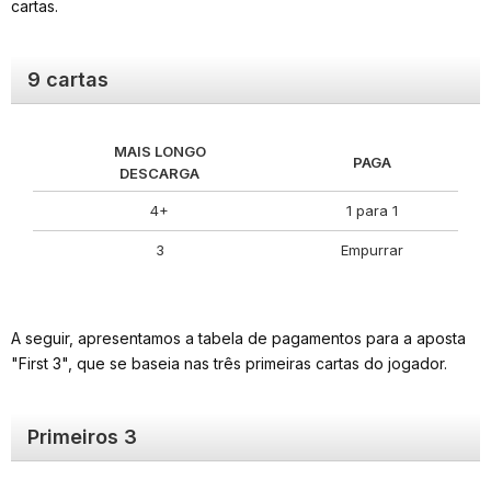
cartas.
9 cartas
MAIS LONGO
PAGA
DESCARGA
4+
1 para 1
3
Empurrar
A seguir, apresentamos a tabela de pagamentos para a aposta
"First 3", que se baseia nas três primeiras cartas do jogador.
Primeiros 3