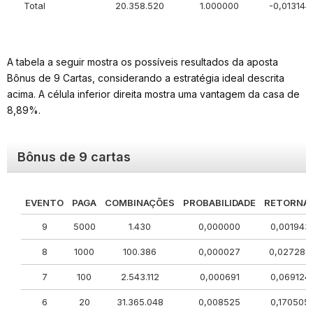
Total
20.358.520
1.000000
-0,013144
A tabela a seguir mostra os possíveis resultados da aposta
Bônus de 9 Cartas, considerando a estratégia ideal descrita
acima. A célula inferior direita mostra uma vantagem da casa de
8,89%.
Bônus de 9 cartas
EVENTO
PAGA
COMBINAÇÕES
PROBABILIDADE
RETORNA
9
5000
1.430
0,000000
0,001943
8
1000
100.386
0,000027
0,027286
7
100
2.543.112
0,000691
0,069124
6
20
31.365.048
0,008525
0,170505