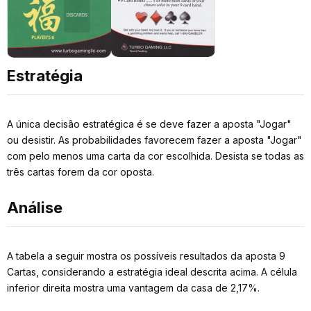
Estratégia
A única decisão estratégica é se deve fazer a aposta "Jogar"
ou desistir. As probabilidades favorecem fazer a aposta "Jogar"
com pelo menos uma carta da cor escolhida. Desista se todas as
três cartas forem da cor oposta.
Análise
A tabela a seguir mostra os possíveis resultados da aposta 9
Cartas, considerando a estratégia ideal descrita acima. A célula
inferior direita mostra uma vantagem da casa de 2,17%.