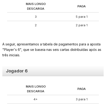
MAIS LONGO
PAGA
DESCARGA
3
5 para 1
2
2 para 1
A seguir, apresentamos a tabela de pagamentos para a aposta
"Player's 6", que se baseia nas seis cartas distribuídas após as
três iniciais.
Jogador 6
MAIS LONGO
PAGA
DESCARGA
4+
3 para 1