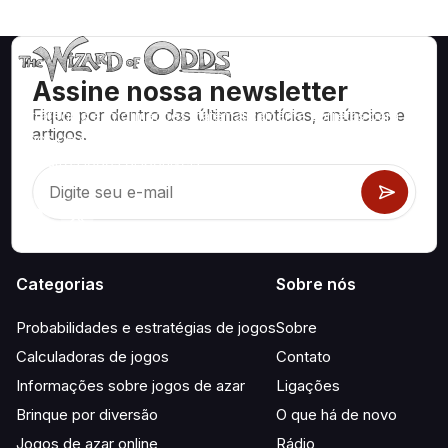
Assine nossa newsletter
Fique por dentro das últimas notícias, anúncios e
Estratégias e informações matematicamente corretas para
artigos.
jogos de cassino como blackjack, craps, roleta e centenas
de outros jogos disponíveis.
Categorias
Sobre nós
Probabilidades e estratégias de jogos
Sobre
Calculadoras de jogos
Contato
Informações sobre jogos de azar
Ligações
Brinque por diversão
O que há de novo
Jogos de azar online
Rádio