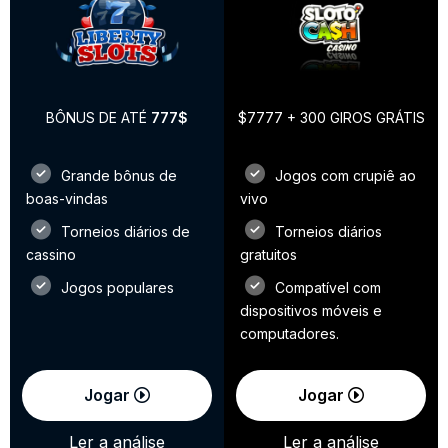
BÔNUS DE ATÉ
777$
$7777 + 300 GIROS GRÁTIS
Grande bônus de
Jogos com crupiê ao
boas-vindas
vivo
Torneios diários de
Torneios diários
cassino
gratuitos
Jogos populares
Compatível com
dispositivos móveis e
computadores.
Jogar
Jogar
Ler a análise
Ler a análise