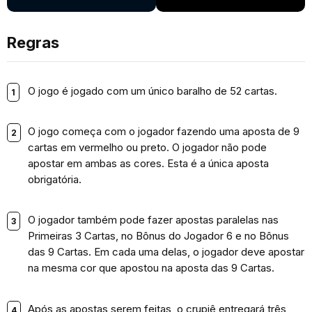
Regras
O jogo é jogado com um único baralho de 52 cartas.
O jogo começa com o jogador fazendo uma aposta de 9
cartas em vermelho ou preto. O jogador não pode
apostar em ambas as cores. Esta é a única aposta
obrigatória.
O jogador também pode fazer apostas paralelas nas
Primeiras 3 Cartas, no Bônus do Jogador 6 e no Bônus
das 9 Cartas. Em cada uma delas, o jogador deve apostar
na mesma cor que apostou na aposta das 9 Cartas.
Após as apostas serem feitas, o crupiê entregará três