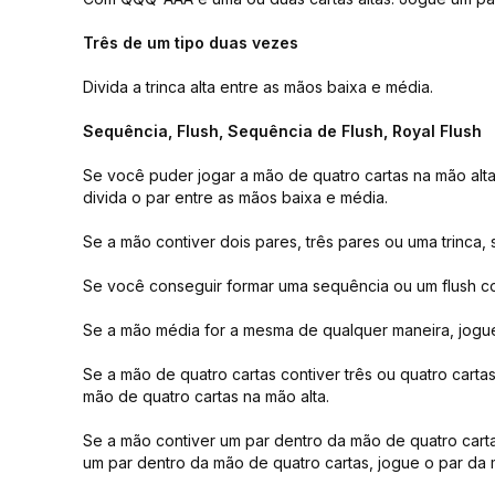
Três de um tipo duas vezes
Divida a trinca alta entre as mãos baixa e média.
Sequência, Flush, Sequência de Flush, Royal Flush
Se você puder jogar a mão de quatro cartas na mão alta 
divida o par entre as mãos baixa e média.
Se a mão contiver dois pares, três pares ou uma trinca, 
Se você conseguir formar uma sequência ou um flush co
Se a mão média for a mesma de qualquer maneira, jogue
Se a mão de quatro cartas contiver três ou quatro cartas
mão de quatro cartas na mão alta.
Se a mão contiver um par dentro da mão de quatro carta
um par dentro da mão de quatro cartas, jogue o par da m