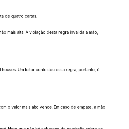
a de quatro cartas.
 mais alta. A violação desta regra invalida a mão,
 houses. Um leitor contestou essa regra, portanto, é
om o valor mais alto vence. Em caso de empate, a mão
rderá. Note que não há cobrança de comissão sobre os