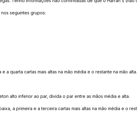
egas. Tenho informações não confirmadas de que o Harrah's (não t
s nos seguintes grupos:
 e a quarta cartas mais altas na mão média e o restante na mão alta.
on alto inferior ao par, divida o par entre as mãos média e alta.
aixa, a primeira e a terceira cartas mais altas na mão média e o rest