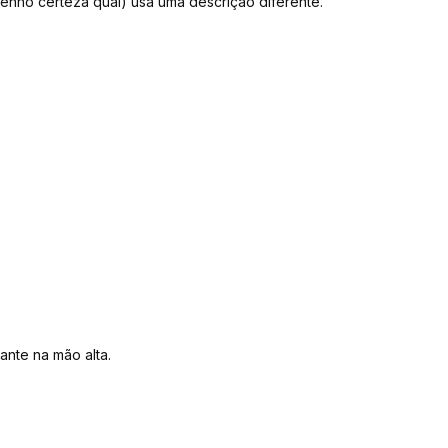
enho certeza qual) usa uma descrição diferente.
ante na mão alta.