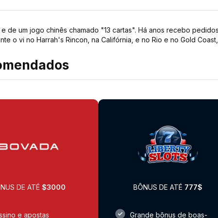
er e de um jogo chinês chamado "13 cartas". Há anos recebo pedid
nte o vi no Harrah's Rincon, na Califórnia, e no Rio e no Gold Coas
comendados
NUS DE ATÉ
$3000
BÔNUS DE ATÉ
777$
ssino e apostas
Grande bônus de boas-