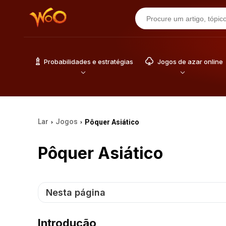
Probabilidades e estratégias
Jogos de azar online
Lar
Jogos
Pôquer Asiático
›
›
Pôquer Asiático
Nesta página
Introdução