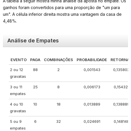
A tabela a seguir mostra minha análise da aposta no empate. Os
ganhos foram convertidos para uma proporção de "um para
um". A célula inferior direita mostra uma vantagem da casa de
4,48%.
Análise de Empates
EVENTO
PAGA
COMBINAÇÕES
PROBABILIDADE
RETORNA
2 ou 12
88
2
0,001543
0,135802
gravatas
3 ou 11
25
8
0,006173
0,154321
empates
4 ou 10
10
18
0,013889
0,138889
gravatas
5 ou 9
6
32
0,024691
0,148148
empates