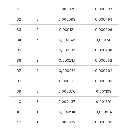
31
5
0,000079
0,000397
32
5
0,000099
0,000493
33
5
0,000121
0,000606
34
5
0,000148
0,000741
35
5
0,000180
0,000900
36
3
0,000217
0,000652
37
3
0,000261
0,000782
38
3
0,000311
0,000933
39
3
0,000370
0,001109
40
3
0,000437
0,001310
41
1
0,000514
0,000514
42
1
0,000602
0,000602