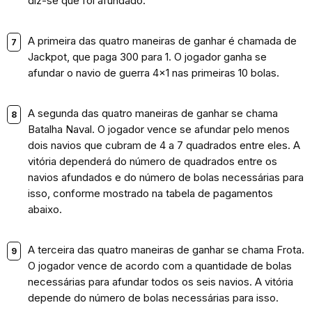
diz-se que foi afundado.
A primeira das quatro maneiras de ganhar é chamada de
Jackpot, que paga 300 para 1. O jogador ganha se
afundar o navio de guerra 4x1 nas primeiras 10 bolas.
A segunda das quatro maneiras de ganhar se chama
Batalha Naval. O jogador vence se afundar pelo menos
dois navios que cubram de 4 a 7 quadrados entre eles. A
vitória dependerá do número de quadrados entre os
navios afundados e do número de bolas necessárias para
isso, conforme mostrado na tabela de pagamentos
abaixo.
A terceira das quatro maneiras de ganhar se chama Frota.
O jogador vence de acordo com a quantidade de bolas
necessárias para afundar todos os seis navios. A vitória
depende do número de bolas necessárias para isso.