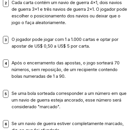
Cada carta contém um navio de guerra 4x1, dois navios
de guerra 3x1 e três navios de guerra 2x1. O jogador pode
escolher o posicionamento dos navios ou deixar que o
jogo o faça aleatoriamente.
O jogador pode jogar com 1 a 1.000 cartas e optar por
apostar de US$ 0,50 a US$ 5 por carta.
Após o encerramento das apostas, o jogo sorteará 70
números, sem reposição, de um recipiente contendo
bolas numeradas de 1 a 90.
Se uma bola sorteada corresponder a um número em que
um navio de guerra esteja ancorado, esse número será
considerado "marcado".
Se um navio de guerra estiver completamente marcado,