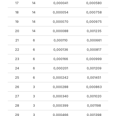
17
14
0,000041
0,000580
18
14
0,000054
0,000758
19
14
0,000070
0,000975
20
14
0,000088
0,001235
21
6
0,000110
0,000661
22
6
0,000136
0,000817
23
6
0,000166
0,000999
24
6
0,000201
0,001209
25
6
0,000242
0,001451
26
3
0,000288
0,000863
27
3
0,000340
0,001020
28
3
0,000399
0,001198
29
3
0,000466
0,001398