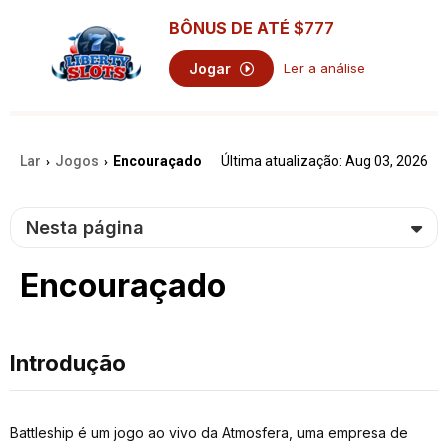
BÔNUS DE ATÉ
$777
Jogar
Ler a análise
Lar
Jogos
Encouraçado
Última atualização: Aug 03, 2026
›
›
Nesta página
Encouraçado
Introdução
Battleship é um jogo ao vivo da Atmosfera, uma empresa de