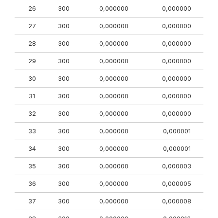
26
300
0,000000
0,000000
27
300
0,000000
0,000000
28
300
0,000000
0,000000
29
300
0,000000
0,000000
30
300
0,000000
0,000000
31
300
0,000000
0,000000
32
300
0,000000
0,000000
33
300
0,000000
0,000001
34
300
0,000000
0,000001
35
300
0,000000
0,000003
36
300
0,000000
0,000005
37
300
0,000000
0,000008