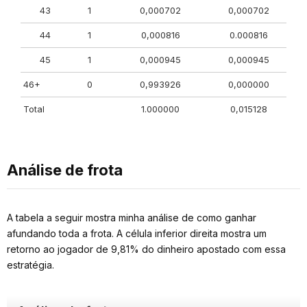
43
1
0,000702
0,000702
44
1
0,000816
0.000816
45
1
0,000945
0,000945
46+
0
0,993926
0,000000
Total
1.000000
0,015128
Análise de frota
A tabela a seguir mostra minha análise de como ganhar
afundando toda a frota. A célula inferior direita mostra um
retorno ao jogador de 9,81% do dinheiro apostado com essa
estratégia.