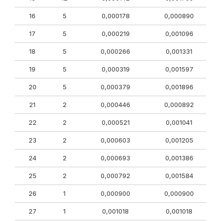
16
5
0,000178
0,000890
17
5
0,000219
0,001096
18
5
0,000266
0,001331
19
5
0,000319
0,001597
20
5
0,000379
0,001896
21
2
0,000446
0,000892
22
2
0,000521
0,001041
23
2
0,000603
0,001205
24
2
0,000693
0,001386
25
2
0,000792
0,001584
26
1
0,000900
0,000900
27
1
0,001018
0,001018