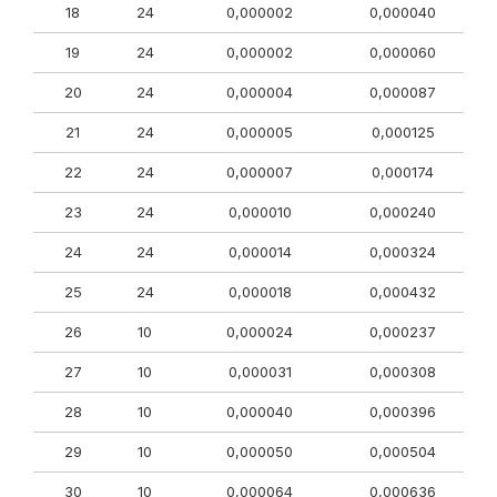
18
24
0,000002
0,000040
19
24
0,000002
0,000060
20
24
0,000004
0,000087
21
24
0,000005
0,000125
22
24
0,000007
0,000174
23
24
0,000010
0,000240
24
24
0,000014
0,000324
25
24
0,000018
0,000432
26
10
0,000024
0,000237
27
10
0,000031
0,000308
28
10
0,000040
0,000396
29
10
0,000050
0,000504
30
10
0,000064
0,000636