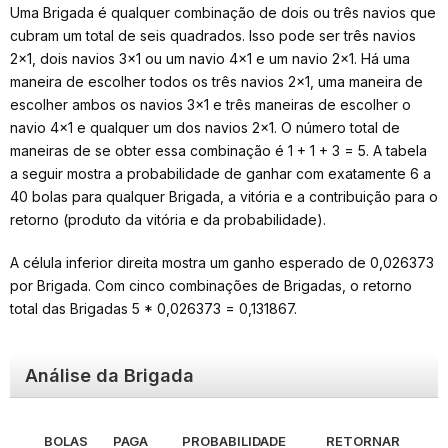
Uma Brigada é qualquer combinação de dois ou três navios que
cubram um total de seis quadrados. Isso pode ser três navios
2x1, dois navios 3x1 ou um navio 4x1 e um navio 2x1. Há uma
maneira de escolher todos os três navios 2x1, uma maneira de
escolher ambos os navios 3x1 e três maneiras de escolher o
navio 4x1 e qualquer um dos navios 2x1. O número total de
maneiras de se obter essa combinação é 1 + 1 + 3 = 5. A tabela
a seguir mostra a probabilidade de ganhar com exatamente 6 a
40 bolas para qualquer Brigada, a vitória e a contribuição para o
retorno (produto da vitória e da probabilidade).
A célula inferior direita mostra um ganho esperado de 0,026373
por Brigada. Com cinco combinações de Brigadas, o retorno
total das Brigadas 5 * 0,026373 = 0,131867.
Análise da Brigada
BOLAS
PAGA
PROBABILIDADE
RETORNAR