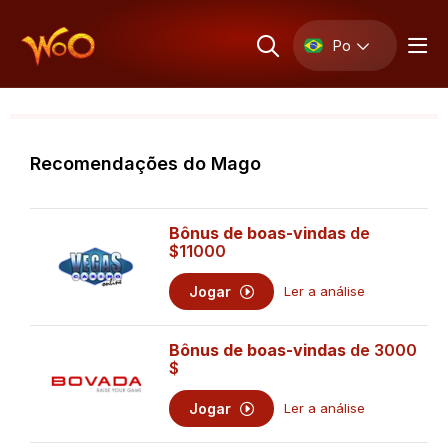
Po
Recomendações do Mago
Bônus de boas-vindas
de
$11000
Jogar
Ler a análise
Bônus de boas-vindas
de 3000
$
Jogar
Ler a análise