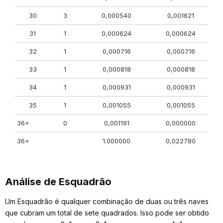
30
3
0,000540
0,001621
31
1
0,000624
0,000624
32
1
0,000716
0,000716
33
1
0,000818
0,000818
34
1
0,000931
0,000931
35
1
0,001055
0,001055
36+
0
0,001191
0,000000
36+
1.000000
0,022780
Análise de Esquadrão
Um Esquadrão é qualquer combinação de duas ou três naves
que cubram um total de sete quadrados. Isso pode ser obtido