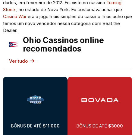
dados, em fevereiro de 2012. Foi visto no cassino
Turning
Stone
, no estado de Nova York. Eu costumava achar que
Casino War
era o jogo mais simples do cassino, mas acho que
temos um novo vencedor nessa categoria com Beat the
Dealer.
Ohio Cassinos online
recomendados
Ver tudo
BÔNUS DE ATÉ
$11.000
BÔNUS DE ATÉ
$3000