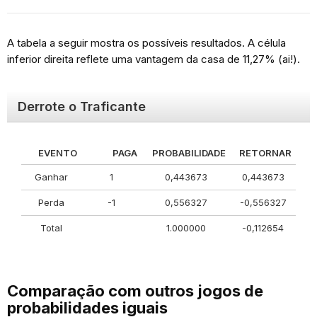
A tabela a seguir mostra os possíveis resultados. A célula
inferior direita reflete uma vantagem da casa de 11,27% (ai!).
Derrote o Traficante
EVENTO
PAGA
PROBABILIDADE
RETORNAR
Ganhar
1
0,443673
0,443673
Perda
-1
0,556327
-0,556327
Total
1.000000
-0,112654
Comparação com outros jogos de
probabilidades iguais