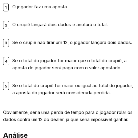
O jogador faz uma aposta.
O crupiê lançará dois dados e anotará o total.
Se o crupiê não tirar um 12, o jogador lançará dois dados.
Se o total do jogador for maior que o total do crupiê, a
aposta do jogador será paga com o valor apostado.
Se o total do crupiê for maior ou igual ao total do jogador,
a aposta do jogador será considerada perdida.
Obviamente, seria uma perda de tempo para o jogador rolar os
dados contra um 12 do dealer, já que seria impossível ganhar.
Análise