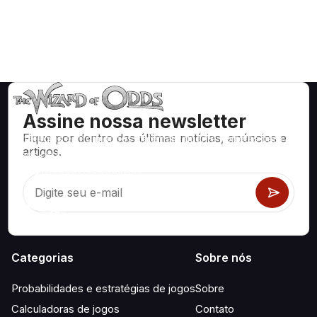
Assine nossa newsletter
Fique por dentro das últimas notícias, anúncios e
Estratégias e informações matematicamente corretas para
artigos.
jogos de cassino como blackjack, craps, roleta e centenas
de outros jogos disponíveis.
Categorias
Sobre nós
Probabilidades e estratégias de jogos
Sobre
Calculadoras de jogos
Contato