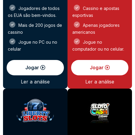
Jogadores de todos
Cassino e apostas
os EUA são bem-vindos.
esportivas
Mais de 200 jogos de
Apenas jogadores
cassino
americanos
Jogue no PC ou no
Jogue no
celular
computador ou no celular.
Jogar
Jogar
Ler a análise
Ler a análise