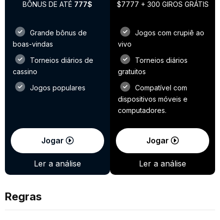
BÔNUS DE ATÉ
777$
$7777 + 300 GIROS GRÁTIS
Grande bônus de
Jogos com crupiê ao
boas-vindas
vivo
Torneios diários de
Torneios diários
cassino
gratuitos
Jogos populares
Compatível com
dispositivos móveis e
computadores.
Jogar
Jogar
Ler a análise
Ler a análise
Regras