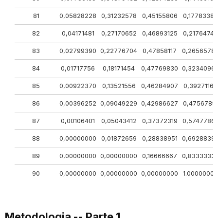
81
0,05828228
0,31232578
0,45155806
0,17783387
82
0,04171481
0,27170652
0,46893125
0,21764743
83
0,02799390
0,22776704
0,47858117
0,2656578
84
0,01717756
0,18171454
0,47769830
0,3234096
85
0,00922370
0,13521556
0,46284907
0,39271166
86
0,00396252
0,09049229
0,42986627
0,4756789
87
0,00106401
0,05043412
0,37372319
0,5747786
88
0,00000000
0,01872659
0,28838951
0,6928839
89
0,00000000
0,00000000
0,16666667
0,8333333
90
0,00000000
0,00000000
0,00000000
1.00000000
Metodologia -- Parte 1