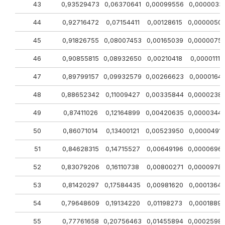
43
0,93529473
0,06370641
0,00099556
0,0000033
44
0,92716472
0,07154411
0,00128615
0,0000050
45
0,91826755
0,08007453
0,00165039
0,0000075
46
0,90855815
0,08932650
0,00210418
0,00001117
47
0,89799157
0,09932579
0,00266623
0,00001641
48
0,88652342
0,11009427
0,00335844
0,0000238
49
0,87411026
0,12164899
0,00420635
0,0000344
50
0,86071014
0,13400121
0,00523950
0,0000491
51
0,84628315
0,14715527
0,00649196
0,0000696
52
0,83079206
0,16110738
0,00800271
0,0000978
53
0,81420297
0,17584435
0,00981620
0,0001364
54
0,79648609
0,19134220
0,01198273
0,0001889
55
0,77761658
0,20756463
0,01455894
0,0002598