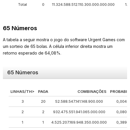
Total
0
11.324.588.512.110.300.000.000.000
1.
65 Números
A tabela a seguir mostra o jogo do software Urgent Games com
um sorteio de 65 bolas. A célula inferior direita mostra um
retorno esperado de 64,08%.
65 Números
LINHAS/TH>
PAGA
COMBINAÇÕES
PROBABIL
3
20
52.588.547.141.148.900.000
0,0045
2
2
932.475.551.941.065.000.000
0,0802
1
1
4.525.207.169.948.350.000.000
0,3896