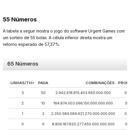
55 Números
A tabela a seguir mostra o jogo do software Urgent Games com
um sorteio de 55 bolas. A célula inferior direita mostra um
retorno esperado de 57,37%.
65 Números
LINHAS/TH>
PAGA
COMBINAÇÕES
PROBA
3
50
2.942.618.815.403.660.000.000
0,
2
10
164.874.003.096.150.000.000.000
0,
1
2
2.350.584.069.921.270.000.000.000
0,
0
0
8.806.187.820.277.450.000.000.000
0,