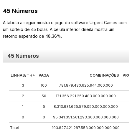
45 Números
A tabela a seguir mostra o jogo do software Urgent Games com
um sorteio de 45 bolas. A célula inferior direita mostra um
retorno esperado de 48,36%.
45 Números
LINHAS/TH>
PAGA
COMBINAÇÕES
PROB
3
100
781.879.430.625.944.000.000
0
2
50
171.356.221.250.483.000.000.000
0
1
5
8.313.931.625.579.050.000.000.000
0
0
0
95.341.351.561.293.300.000.000.000
0
Total
103.827.421.287.553.000.000.000.000
1