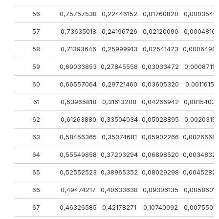
56
0,75757538
0,22446152
0,01760820
0,0003549
57
0,73635018
0,24196726
0,02120090
0,0004816
58
0,71393646
0,25999913
0,02541473
0,0006496
59
0,69033853
0,27845558
0,03033472
0,00087116
60
0,66557064
0,29721460
0,03605320
0,00116155
61
0,63965818
0,31613208
0,04266942
0,0015403
62
0,61263880
0,33504034
0,05028895
0,00203191
63
0,58456365
0,35374681
0,05902266
0,0026668
64
0,55549858
0,37203294
0,06898520
0,0034832
65
0,52552523
0,38965352
0,08029298
0,0045282
66
0,49474217
0,40633638
0,09306135
0,0058601
67
0,46326585
0,42178271
0,10740092
0,0075505