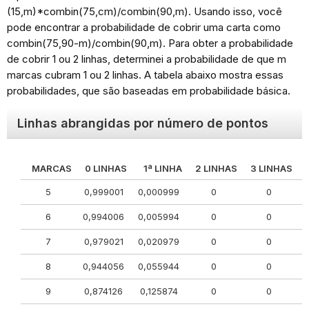
(15,m)*combin(75,cm)/combin(90,m). Usando isso, você
pode encontrar a probabilidade de cobrir uma carta como
combin(75,90-m)/combin(90,m). Para obter a probabilidade
de cobrir 1 ou 2 linhas, determinei a probabilidade de que m
marcas cubram 1 ou 2 linhas. A tabela abaixo mostra essas
probabilidades, que são baseadas em probabilidade básica.
Linhas abrangidas por número de pontos
MARCAS
0 LINHAS
1ª LINHA
2 LINHAS
3 LINHAS
5
0,999001
0,000999
0
0
6
0,994006
0,005994
0
0
7
0,979021
0,020979
0
0
8
0,944056
0,055944
0
0
9
0,874126
0,125874
0
0