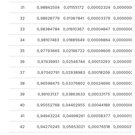
31
0,98842504
0,01155172
0,00002324
0,0000000
32
0,98628779
0.01367841
0,00003379
0,0000000
33
0,98384784
0,01610367
0,00004847
0,0000000
34
0,98107483
0,01885649
0,00006864
0,0000000
35
0,97793665
0,02196722
0,00009606
0,0000000
36
0,97439951
0,02546744
0,00013293
0,0000001
37
0,97042791
0,02938983
0,00018206
0,0000002
38
0,96598475
0,03376802
0,00024690
0,0000003
39
0,96103137
0,03863633
0,00033175
0,0000005
40
0,95552768
0,04402955
0,00044189
0,0000008
41
0,94943224
0,04998261
0,00058377
0,0000013
42
0,94270245
0,05653021
0,00076518
0,0000021