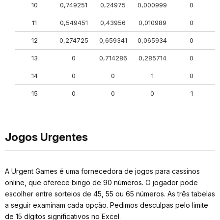
10
0,749251
0,24975
0,000999
0
11
0,549451
0,43956
0,010989
0
12
0,274725
0,659341
0,065934
0
13
0
0,714286
0,285714
0
14
0
0
1
0
15
0
0
0
1
Jogos Urgentes
A Urgent Games é uma fornecedora de jogos para cassinos
online, que oferece bingo de 90 números. O jogador pode
escolher entre sorteios de 45, 55 ou 65 números. As três tabelas
a seguir examinam cada opção. Pedimos desculpas pelo limite
de 15 dígitos significativos no Excel.