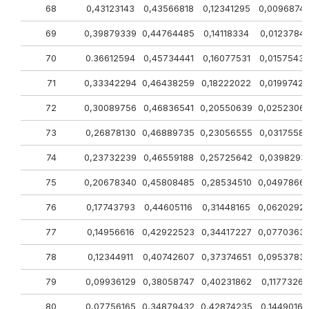
68
0,43123143
0,43566818
0,12341295
0,0096874
69
0,39879339
0,44764485
0,14118334
0,01237841
70
0.36612594
0,45734441
0,16077531
0,0157543
71
0,33342294
0,46438259
0,18222022
0,01997425
72
0,30089756
0,46836541
0,20550639
0,0252306
73
0,26878130
0,46889735
0,23056555
0,0317558
74
0,23732239
0,46559188
0,25725642
0,0398293
75
0,20678340
0,45808485
0,28534510
0,0497866
76
0,17743793
0,44605116
0,31448165
0,0620292
77
0,14956616
0,42922523
0,34417227
0,0770363
78
0,12344911
0,40742607
0,37374651
0,0953783
79
0,09936129
0,38058747
0,40231862
0,11773261
80
0,07756165
0,34879432
0,42874235
0,14490167