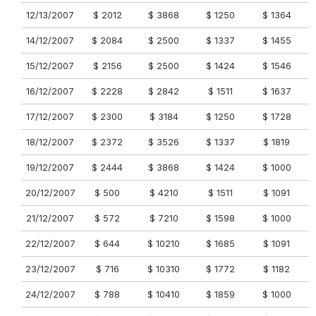
12/13/2007
$ 2012
$ 3868
$ 1250
$ 1364
14/12/2007
$ 2084
$ 2500
$ 1337
$ 1455
15/12/2007
$ 2156
$ 2500
$ 1424
$ 1546
16/12/2007
$ 2228
$ 2842
$ 1511
$ 1637
17/12/2007
$ 2300
$ 3184
$ 1250
$ 1728
18/12/2007
$ 2372
$ 3526
$ 1337
$ 1819
19/12/2007
$ 2444
$ 3868
$ 1424
$ 1000
20/12/2007
$ 500
$ 4210
$ 1511
$ 1091
21/12/2007
$ 572
$ 7210
$ 1598
$ 1000
22/12/2007
$ 644
$ 10210
$ 1685
$ 1091
23/12/2007
$ 716
$ 10310
$ 1772
$ 1182
24/12/2007
$ 788
$ 10410
$ 1859
$ 1000