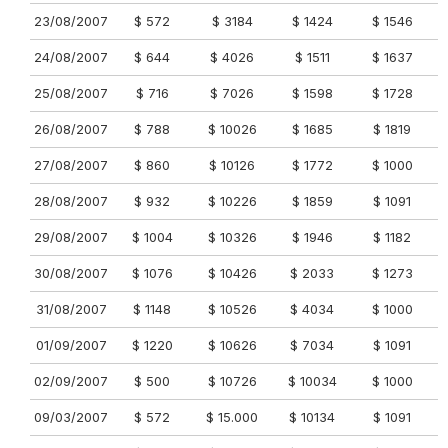
23/08/2007
$ 572
$ 3184
$ 1424
$ 1546
24/08/2007
$ 644
$ 4026
$ 1511
$ 1637
25/08/2007
$ 716
$ 7026
$ 1598
$ 1728
26/08/2007
$ 788
$ 10026
$ 1685
$ 1819
27/08/2007
$ 860
$ 10126
$ 1772
$ 1000
28/08/2007
$ 932
$ 10226
$ 1859
$ 1091
29/08/2007
$ 1004
$ 10326
$ 1946
$ 1182
30/08/2007
$ 1076
$ 10426
$ 2033
$ 1273
31/08/2007
$ 1148
$ 10526
$ 4034
$ 1000
01/09/2007
$ 1220
$ 10626
$ 7034
$ 1091
02/09/2007
$ 500
$ 10726
$ 10034
$ 1000
09/03/2007
$ 572
$ 15.000
$ 10134
$ 1091