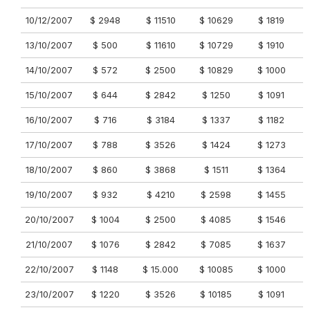
10/12/2007
$ 2948
$ 11510
$ 10629
$ 1819
13/10/2007
$ 500
$ 11610
$ 10729
$ 1910
14/10/2007
$ 572
$ 2500
$ 10829
$ 1000
15/10/2007
$ 644
$ 2842
$ 1250
$ 1091
16/10/2007
$ 716
$ 3184
$ 1337
$ 1182
17/10/2007
$ 788
$ 3526
$ 1424
$ 1273
18/10/2007
$ 860
$ 3868
$ 1511
$ 1364
19/10/2007
$ 932
$ 4210
$ 2598
$ 1455
20/10/2007
$ 1004
$ 2500
$ 4085
$ 1546
21/10/2007
$ 1076
$ 2842
$ 7085
$ 1637
22/10/2007
$ 1148
$ 15.000
$ 10085
$ 1000
23/10/2007
$ 1220
$ 3526
$ 10185
$ 1091