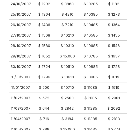
24/10/2007
$ 1292
$ 3868
$ 10285
$ 1182
25/10/2007
$ 1364
$ 4210
$ 10385
$ 1273
26/10/2007
$ 1436
$ 7210
$ 10485
$ 1364
27/10/2007
$ 1508
$ 10210
$ 10585
$ 1455
28/10/2007
$ 1580
$ 10310
$ 10685
$ 1546
29/10/2007
$ 1652
$ 15.000
$ 10785
$ 1637
30/10/2007
$ 1724
$ 10510
$ 10885
$ 1728
31/10/2007
$ 1796
$ 10610
$ 10985
$ 1819
11/01/2007
$ 500
$ 10710
$ 11085
$ 1910
11/02/2007
$ 572
$ 2500
$ 11185
$ 2001
11/03/2007
$ 644
$ 2842
$ 11285
$ 2092
11/04/2007
$ 716
$ 3184
$ 11385
$ 2183
11/05/2007
$ 788
$ 15.000
$ 11485
$ 2274