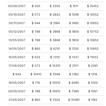
05/09/2007
$ 500
$ 2500
$ 1511
$ 10452
05/10/2007
$ 572
$ 2842
$ 1598
$ 10552
05/11/2007
$ 644
$ 3184
$ 1685
$ 10652
05/12/2007
$ 788
$ 3868
$ 1859
$ 10752
13/05/2007
$ 788
$ 3868
$ 1859
$ 10852
14/05/2007
$ 860
$ 4210
$ 1250
$ 10952
15/05/2007
$ 932
$ 7210
$ 1337
$ 11052
17/05/2007
$ 572
$ 10310
$ 2511
$ 2091
$ 644
$ 10410
$ 3598
$ 2182
$ 1314
19/05/2007
$ 716
$ 10510
$ 4085
$ 1000
20/05/2007
$ 788
$ 10610
$ 7085
$ 1091
21/05/2007
$ 860
$ 2500
$ 10085
$ 1182