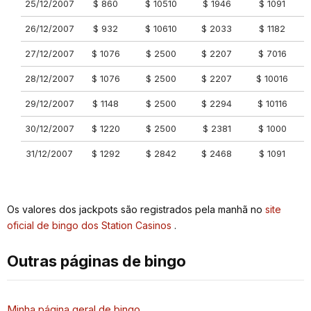
25/12/2007
$ 860
$ 10510
$ 1946
$ 1091
26/12/2007
$ 932
$ 10610
$ 2033
$ 1182
27/12/2007
$ 1076
$ 2500
$ 2207
$ 7016
28/12/2007
$ 1076
$ 2500
$ 2207
$ 10016
29/12/2007
$ 1148
$ 2500
$ 2294
$ 10116
30/12/2007
$ 1220
$ 2500
$ 2381
$ 1000
31/12/2007
$ 1292
$ 2842
$ 2468
$ 1091
Os valores dos jackpots são registrados pela manhã no
site
oficial de bingo dos Station Casinos
.
Outras páginas de bingo
Minha página geral de bingo