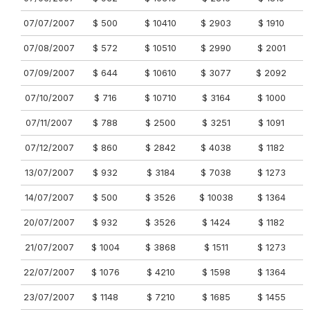
07/07/2007
$ 500
$ 10410
$ 2903
$ 1910
07/08/2007
$ 572
$ 10510
$ 2990
$ 2001
07/09/2007
$ 644
$ 10610
$ 3077
$ 2092
07/10/2007
$ 716
$ 10710
$ 3164
$ 1000
07/11/2007
$ 788
$ 2500
$ 3251
$ 1091
07/12/2007
$ 860
$ 2842
$ 4038
$ 1182
13/07/2007
$ 932
$ 3184
$ 7038
$ 1273
14/07/2007
$ 500
$ 3526
$ 10038
$ 1364
20/07/2007
$ 932
$ 3526
$ 1424
$ 1182
21/07/2007
$ 1004
$ 3868
$ 1511
$ 1273
22/07/2007
$ 1076
$ 4210
$ 1598
$ 1364
23/07/2007
$ 1148
$ 7210
$ 1685
$ 1455