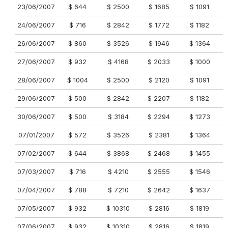
23/06/2007
$ 644
$ 2500
$ 1685
$ 1091
24/06/2007
$ 716
$ 2842
$ 1772
$ 1182
26/06/2007
$ 860
$ 3526
$ 1946
$ 1364
27/06/2007
$ 932
$ 4168
$ 2033
$ 1000
28/06/2007
$ 1004
$ 2500
$ 2120
$ 1091
29/06/2007
$ 500
$ 2842
$ 2207
$ 1182
30/06/2007
$ 500
$ 3184
$ 2294
$ 1273
07/01/2007
$ 572
$ 3526
$ 2381
$ 1364
07/02/2007
$ 644
$ 3868
$ 2468
$ 1455
07/03/2007
$ 716
$ 4210
$ 2555
$ 1546
07/04/2007
$ 788
$ 7210
$ 2642
$ 1637
07/05/2007
$ 932
$ 10310
$ 2816
$ 1819
07/06/2007
$ 932
$ 10310
$ 2816
$ 1819