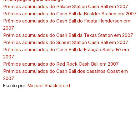
Prêmios acumulados do Palace Station Cash Ball em 2007
.
Prêmios acumulados do Cash Ball da Boulder Station em 2007
Prêmios acumulados do Cash Ball do Fiesta Henderson em
2007
Prêmios acumulados do Cash Ball da Texas Station em 2007
Prêmios acumulados do Sunset Station Cash Ball em 2007
Prêmios acumulados do Cash Ball da Estação Santa Fé em
2007
Prêmios acumulados do Red Rock Cash Ball em 2007
Prêmios acumulados do Cash Ball dos cassinos Coast em
2007
Escrito por:
Michael Shackleford