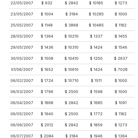
22/05/2007
$ 932
$ 2842
$ 10185
$ 1273
23/05/2007
$ 1004
$ 3184
$ 10285
$ 1000
25/05/2007
$ 1148
$ 3868
$ 10485
$ 1182
28/05/2007
$ 1364
$ 10210
$ 1337
$ 1455
29/05/2007
$ 1436
$ 10310
$ 1424
$ 1546
30/05/2007
$ 1508
$ 10410
$ 1250
$ 2637
01/06/2007
$ 1652
$ 10610
$ 1424
$ 7028
06/02/2007
$ 1724
$ 10710
$ 1511
$ 1000
06/03/2007
$ 1796
$ 2500
$ 1598
$ 1000
06/04/2007
$ 1868
$ 2842
$ 1685
$ 1091
06/05/2007
$ 1940
$ 2500
$ 1772
$ 1182
06/06/2007
$ 2012
$ 2842
$ 1859
$ 1273
06/07/2007
$ 2084
$ 3184
$ 1946
$ 1364