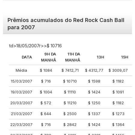
Prêmios acumulados do Red Rock Cash Ball
para 2007
td>18/05/2007r>>$ 10716
9H DA
11H DA
DATA
13H
15H
MANHÃ
MANHÃ
Média
$ 1084
$ 7412,71
$ 4312,77
$ 3009,07
15/03/2007
$ 716
$ 10710
$ 1598
$ 1182
19/03/2007
$ 1004
$ 11110
$ 1424
$ 1091
20/03/2007
$ 572
$ 11210
$ 1250
$ 1182
21/03/2007
$ 644
$ 2500
$ 1337
$ 1273
22/03/2007
$ 716
$ 2842
$ 1424
$ 1364