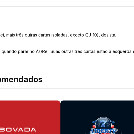
 mais três outras cartas isoladas, exceto QJ-10), desista.
quando parar no Ás/Rei. Suas outras três cartas estão à esquerda e 
comendados