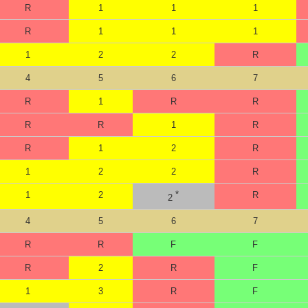
R
1
1
1
R
1
1
1
1
2
2
R
4
5
6
7
R
1
R
R
R
R
1
R
R
1
2
R
1
2
2
R
*
1
2
R
2
4
5
6
7
R
R
F
F
R
2
R
F
1
3
R
F