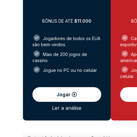
BÔNUS DE ATÉ
$11.000
BÔ
Jogadores de todos os EUA
Ca
são bem-vindos.
esporti
Mais de 200 jogos de
Ap
cassino
america
Jogue no PC ou no celular
Jo
celular.
Jogar
Ler a análise