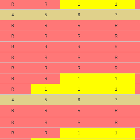
R
R
1
1
4
5
6
7
R
R
R
R
R
R
R
R
R
R
R
R
R
R
R
R
R
R
R
R
R
R
1
1
R
1
1
1
4
5
6
7
R
R
R
R
R
R
R
R
R
R
1
1