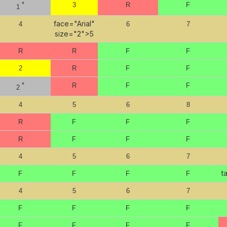
*
3
R
F
1
face="Arial"
4
6
7
size="2">5
R
R
F
F
2
R
F
F
*
R
F
F
2
4
5
6
8
R
F
F
F
R
F
F
F
4
5
6
7
t
F
F
F
F
4
5
6
7
F
F
F
F
F
F
F
F