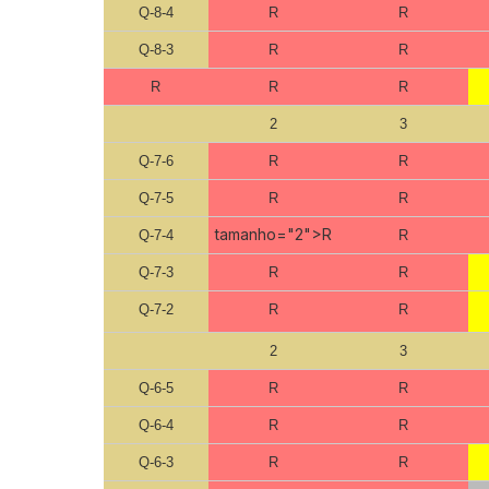
Q-8-4
R
R
Q-8-3
R
R
R
R
R
2
3
Q-7-6
R
R
Q-7-5
R
R
tamanho="2">R
Q-7-4
R
Q-7-3
R
R
Q-7-2
R
R
2
3
Q-6-5
R
R
Q-6-4
R
R
Q-6-3
R
R