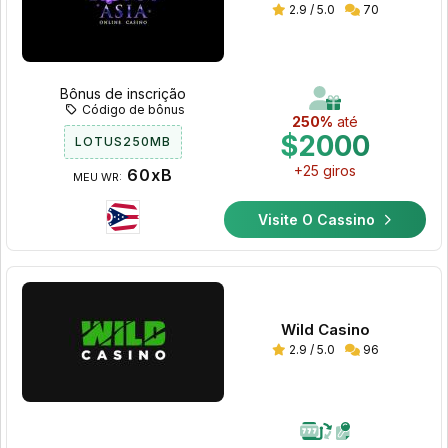
2.9 / 5.0
70
Bônus de inscrição
Código de bônus
250%
até
$2000
LOTUS250MB
+25 giros
60xB
MEU WR:
Visite O Cassino
Wild Casino
2.9 / 5.0
96