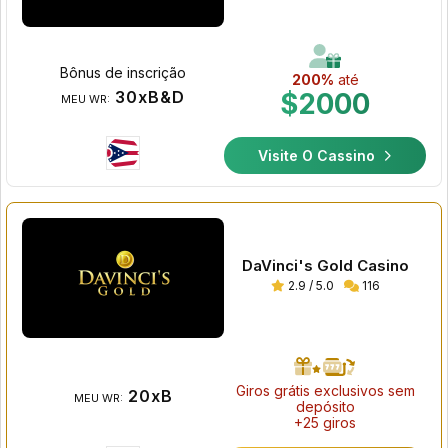
Bônus de inscrição
200%
até
30xB&D
$2000
MEU WR:
Visite O Cassino
DaVinci's Gold Casino
2.9 / 5.0
116
Giros grátis exclusivos sem
20xB
MEU WR:
depósito
+25 giros