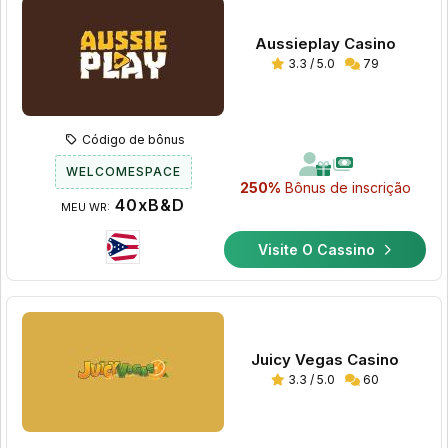
Aussieplay Casino
3.3 / 5.0
79
Código de bônus
WELCOMESPACE
250%
Bônus de inscrição
40xB&D
MEU WR:
Visite O Cassino
Juicy Vegas Casino
3.3 / 5.0
60