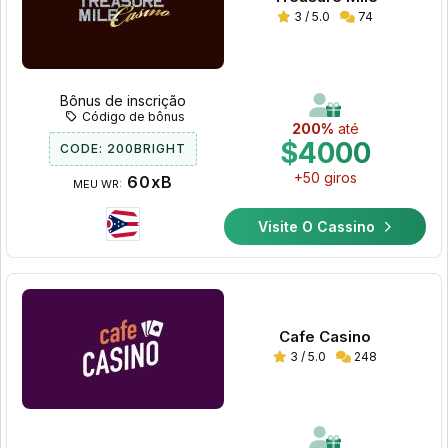
3 / 5.0
74
Bônus de inscrição
Código de bônus
200%
até
$4000
CODE: 200BRIGHT
+50 giros
60xB
MEU WR:
Visite O Cassino
Cafe Casino
3 / 5.0
248