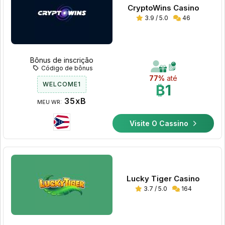
CryptoWins Casino
3.9 / 5.0
46
Bônus de inscrição
Código de bônus
77%
até
WELCOME1
₿1
35xB
MEU WR:
Visite O Cassino
Lucky Tiger Casino
3.7 / 5.0
164