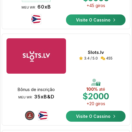
+45 giros
60xB
MEU WR:
Visite O Cassino
Slots.lv
3.4 / 5.0
455
100%
até
Bônus de inscrição
$2000
35xB&D
MEU WR:
+20 giros
Visite O Cassino