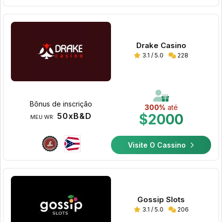
Drake Casino
3.1 / 5.0
228
Bônus de inscrição
300%
até
50xB&D
$2000
MEU WR:
Visite O Cassino
Gossip Slots
3.1 / 5.0
206