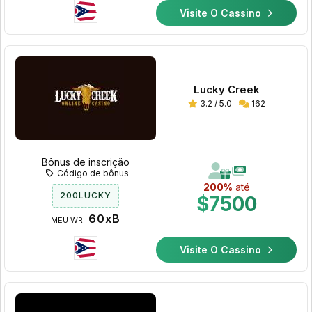
Visite O Cassino
Lucky Creek
3.2 / 5.0
162
Bônus de inscrição
Código de bônus
200%
até
200LUCKY
$7500
60xB
MEU WR:
Visite O Cassino