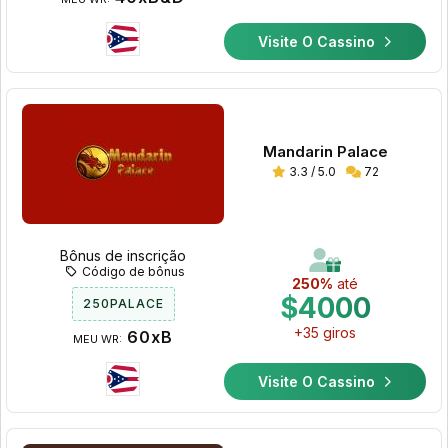
Visite O Cassino
Mandarin Palace
3.3 / 5.0
72
Bônus de inscrição
Código de bônus
250%
até
$4000
250PALACE
+35 giros
60xB
MEU WR:
Visite O Cassino