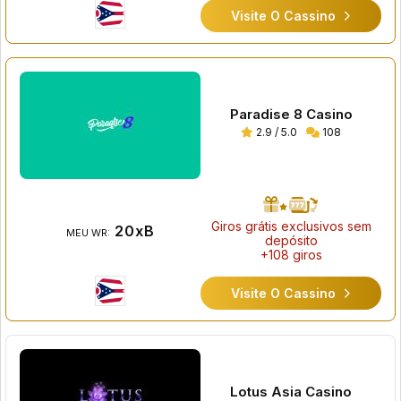
Visite O Cassino
Paradise 8 Casino
2.9 / 5.0
108
Giros grátis exclusivos sem
20xB
MEU WR:
depósito
+108 giros
Visite O Cassino
Lotus Asia Casino