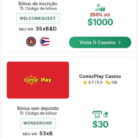
Bônus de inscrição
Código de bônus
250%
até
WELCOMEQUEST
$1000
35xB&D
MEU WR:
Visite O Cassino
ComicPlay Casino
3.7 / 5.0
135
Bônus sem depósito
Código de bônus
$30
WONDERCHIP
53xB
MEU WR: