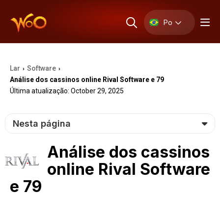
Po
Lar
Software
›
›
Análise dos cassinos online Rival Software e 79
Última atualização: October 29, 2025
Nesta página
Análise dos cassinos
online Rival Software
e 79