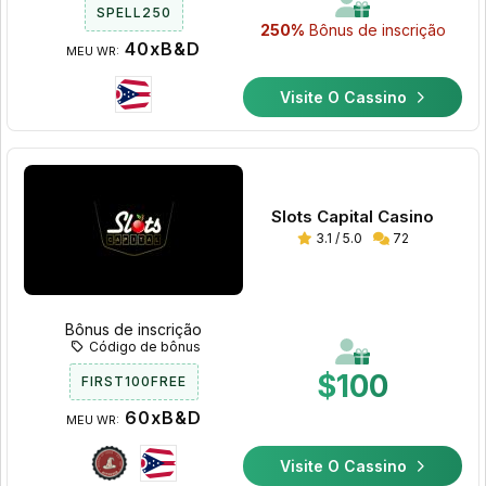
SPELL250
250%
Bônus de inscrição
40xB&D
MEU WR:
Visite O Cassino
Slots Capital Casino
3.1 / 5.0
72
Bônus de inscrição
Código de bônus
$100
FIRST100FREE
60xB&D
MEU WR:
Visite O Cassino