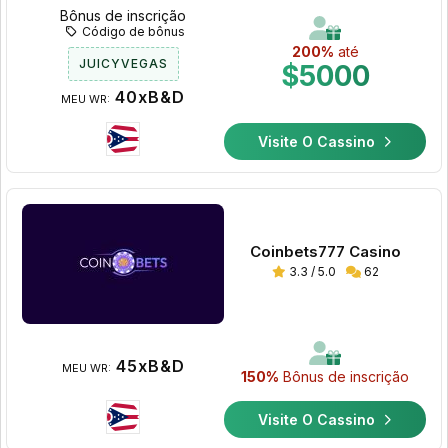
Bônus de inscrição
Código de bônus
200%
até
JUICYVEGAS
$5000
40xB&D
MEU WR:
Visite O Cassino
Coinbets777 Casino
3.3 / 5.0
62
45xB&D
MEU WR:
150%
Bônus de inscrição
Visite O Cassino