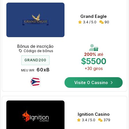
Grand Eagle
3.4 / 5.0
90
Bônus de inscrição
Código de bônus
200%
até
$5500
GRAND200
+30 giros
60xB
MEU WR:
Visite O Cassino
Ignition Casino
3.4 / 5.0
379