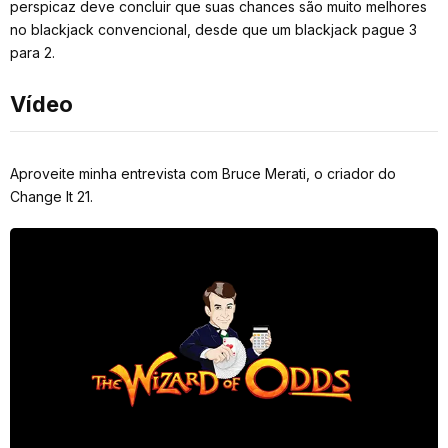
perspicaz deve concluir que suas chances são muito melhores
no blackjack convencional, desde que um blackjack pague 3
para 2.
Vídeo
Aproveite minha entrevista com Bruce Merati, o criador do
Change It 21.