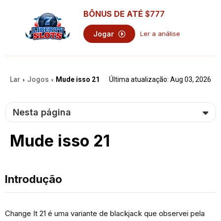
BÔNUS DE ATÉ
$777
Jogar
Ler a análise
Lar
Jogos
Mude isso 21
Última atualização: Aug 03, 2026
›
›
Nesta página
Mude isso 21
Introdução
Change It 21 é uma variante de blackjack que observei pela