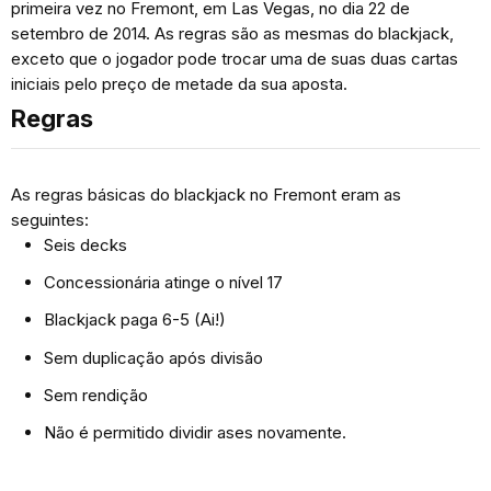
primeira vez no Fremont, em Las Vegas, no dia 22 de
setembro de 2014. As regras são as mesmas do blackjack,
exceto que o jogador pode trocar uma de suas duas cartas
iniciais pelo preço de metade da sua aposta.
Regras
As regras básicas do blackjack no Fremont eram as
seguintes:
Seis decks
Concessionária atinge o nível 17
Blackjack paga 6-5 (Ai!)
Sem duplicação após divisão
Sem rendição
Não é permitido dividir ases novamente.