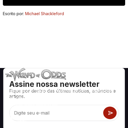
Escrito por:
Michael Shackleford
Assine nossa newsletter
Fique por dentro das últimas notícias, anúncios e
Estratégias e informações matematicamente corretas para
artigos.
jogos de cassino como blackjack, craps, roleta e centenas
de outros jogos disponíveis.