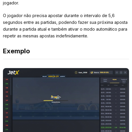
jogador.
O jogador não precisa apostar durante o intervalo de 5,6
segundos entre as partidas, podendo fazer sua próxima aposta
durante a partida atual e também ativar o modo automático para
repetir as mesmas apostas indefinidamente.
Exemplo