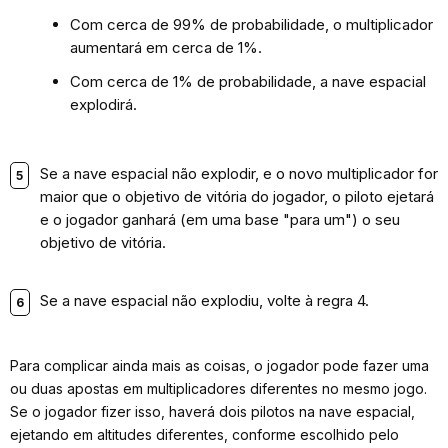
Com cerca de 99% de probabilidade, o multiplicador
aumentará em cerca de 1%.
Com cerca de 1% de probabilidade, a nave espacial
explodirá.
Se a nave espacial não explodir, e o novo multiplicador for
maior que o objetivo de vitória do jogador, o piloto ejetará
e o jogador ganhará (em uma base "para um") o seu
objetivo de vitória.
Se a nave espacial não explodiu, volte à regra 4.
Para complicar ainda mais as coisas, o jogador pode fazer uma
ou duas apostas em multiplicadores diferentes no mesmo jogo.
Se o jogador fizer isso, haverá dois pilotos na nave espacial,
ejetando em altitudes diferentes, conforme escolhido pelo