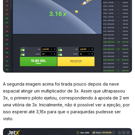
A segunda imagem acima foi tirada pouco depois da nave
espacial atingir um multiplicador de 3x. Assim que ultrapassou
3x, o primeiro piloto ejetou, correspondendo à aposta de 2 em
uma vitória de 3x. Inicialmente, não é possível ver a ejeção, por
isso esperei até 3,16x para que o paraquedas pudesse ser
visto.