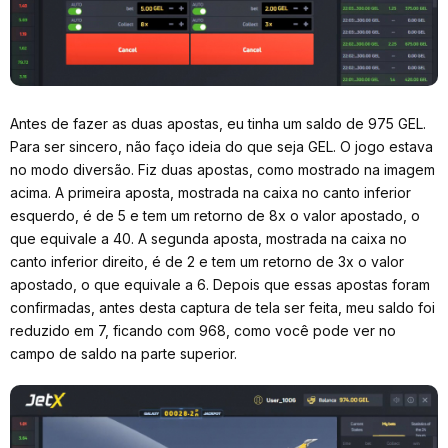
Antes de fazer as duas apostas, eu tinha um saldo de 975 GEL.
Para ser sincero, não faço ideia do que seja GEL. O jogo estava
no modo diversão. Fiz duas apostas, como mostrado na imagem
acima. A primeira aposta, mostrada na caixa no canto inferior
esquerdo, é de 5 e tem um retorno de 8x o valor apostado, o
que equivale a 40. A segunda aposta, mostrada na caixa no
canto inferior direito, é de 2 e tem um retorno de 3x o valor
apostado, o que equivale a 6. Depois que essas apostas foram
confirmadas, antes desta captura de tela ser feita, meu saldo foi
reduzido em 7, ficando com 968, como você pode ver no
campo de saldo na parte superior.