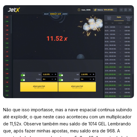
Não que isso importasse, mas a nave espacial continua subindo
até explodir, o que neste caso aconteceu com um multiplicador
de 11,52x. Observe também meu saldo de 1014 GEL. Lembrando
que, após fazer minhas apostas, meu saldo era de 968. A