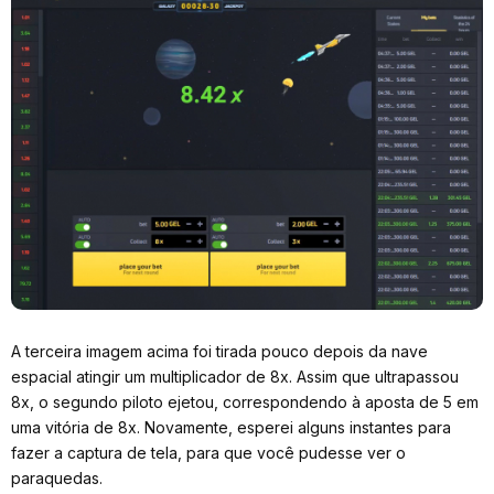
A terceira imagem acima foi tirada pouco depois da nave
espacial atingir um multiplicador de 8x. Assim que ultrapassou
8x, o segundo piloto ejetou, correspondendo à aposta de 5 em
uma vitória de 8x. Novamente, esperei alguns instantes para
fazer a captura de tela, para que você pudesse ver o
paraquedas.