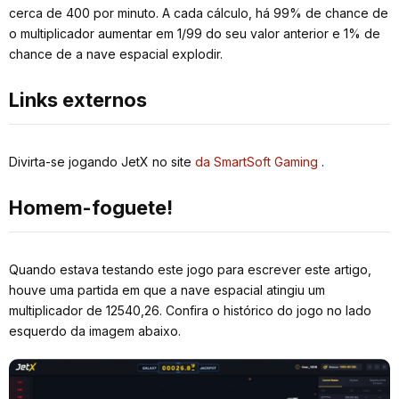
cerca de 400 por minuto. A cada cálculo, há 99% de chance de
o multiplicador aumentar em 1/99 do seu valor anterior e 1% de
chance de a nave espacial explodir.
Links externos
Divirta-se jogando JetX no site
da SmartSoft Gaming
.
Homem-foguete!
Quando estava testando este jogo para escrever este artigo,
houve uma partida em que a nave espacial atingiu um
multiplicador de 12540,26. Confira o histórico do jogo no lado
esquerdo da imagem abaixo.