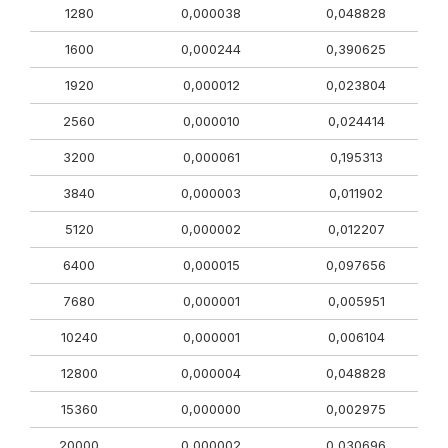
1280
0,000038
0,048828
1600
0,000244
0,390625
1920
0,000012
0,023804
2560
0,000010
0,024414
3200
0,000061
0,195313
3840
0,000003
0,011902
5120
0,000002
0,012207
6400
0,000015
0,097656
7680
0,000001
0,005951
10240
0,000001
0,006104
12800
0,000004
0,048828
15360
0,000000
0,002975
20000
0,000002
0,030696