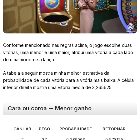
Conforme mencionado nas regras acima, o jogo escolhe duas
vitórias, uma menor e uma maior, atribui uma vitória a cada lado
de uma moeda e a lança.
A tabela a seguir mostra minha melhor estimativa da
probabilidade de cada vitória para a vitória mais baixa. A célula
inferior direita mostra uma vitória média de 3,265625.
Cara ou coroa -- Menor ganho
GANHAR
PESO
PROBABILIDADE
RETORNAR
2
37
0,289063
0,578125