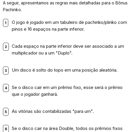
A seguir, apresentamos as regras mais detalhadas para o Bônus
Pachinko.
O jogo é jogado em um tabuleiro de pachinko/plinko com
pinos e 16 espaços na parte inferior.
Cada espaço na parte inferior deve ser associado a um
multiplicador ou a um "Duplo".
Um disco é solto do topo em uma posição aleatória.
Se o disco cair em um prêmio fixo, esse será o prêmio
que o jogador ganhará.
As vitórias são contabilizadas "para um".
Se o disco cair na área Double, todos os prêmios fixos