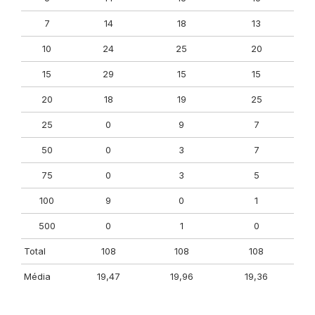
7
14
18
13
10
24
25
20
15
29
15
15
20
18
19
25
25
0
9
7
50
0
3
7
75
0
3
5
100
9
0
1
500
0
1
0
Total
108
108
108
Média
19,47
19,96
19,36