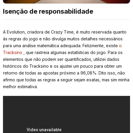
Isenção de responsabilidade
A Evolution, criadora de Crazy Time, é muito reservada quanto
às regras do jogo e não divulga muitos detalhes necessários
para uma análise matemática adequada. Felizmente, existe
o
Tracksino
, que rastreia algumas estatísticas do jogo. Para os
elementos que não podem ser quantificados, utilizei dados
históricos do Tracksino e os ajustei um pouco para obter um
retorno de todas as apostas próximo a 96,08%. Dito isso, não
afirmo que todas as regras a seguir sejam exatas, mas sim minha
melhor estimativa.