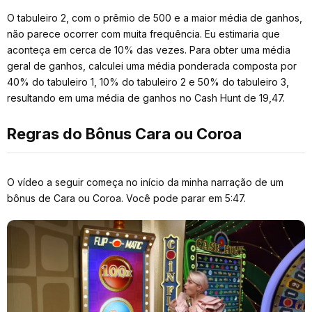
O tabuleiro 2, com o prêmio de 500 e a maior média de ganhos,
não parece ocorrer com muita frequência. Eu estimaria que
aconteça em cerca de 10% das vezes. Para obter uma média
geral de ganhos, calculei uma média ponderada composta por
40% do tabuleiro 1, 10% do tabuleiro 2 e 50% do tabuleiro 3,
resultando em uma média de ganhos no Cash Hunt de 19,47.
Regras do Bônus Cara ou Coroa
O vídeo a seguir começa no início da minha narração de um
bônus de Cara ou Coroa. Você pode parar em 5:47.