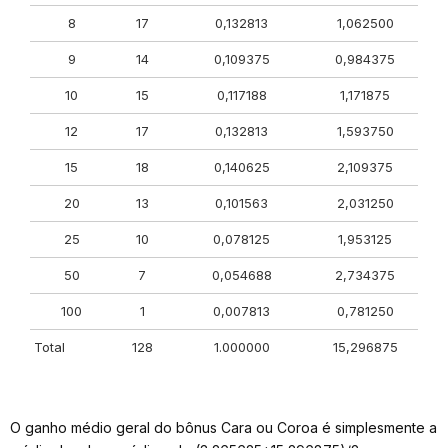
8
17
0,132813
1,062500
9
14
0,109375
0,984375
10
15
0,117188
1,171875
12
17
0,132813
1,593750
15
18
0,140625
2,109375
20
13
0,101563
2,031250
25
10
0,078125
1,953125
50
7
0,054688
2,734375
100
1
0,007813
0,781250
Total
128
1.000000
15,296875
O ganho médio geral do bônus Cara ou Coroa é simplesmente a