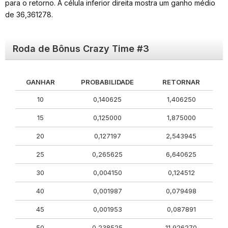
para o retorno. A célula inferior direita mostra um ganho médio
de 36,361278.
Roda de Bônus Crazy Time #3
GANHAR
PROBABILIDADE
RETORNAR
10
0,140625
1,406250
15
0,125000
1,875000
20
0,127197
2,543945
25
0,265625
6,640625
30
0,004150
0,124512
40
0,001987
0,079498
45
0,001953
0,087891
50
0,238525
11,926270