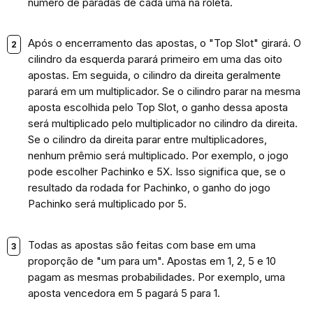
número de paradas de cada uma na roleta.
Após o encerramento das apostas, o "Top Slot" girará. O
cilindro da esquerda parará primeiro em uma das oito
apostas. Em seguida, o cilindro da direita geralmente
parará em um multiplicador. Se o cilindro parar na mesma
aposta escolhida pelo Top Slot, o ganho dessa aposta
será multiplicado pelo multiplicador no cilindro da direita.
Se o cilindro da direita parar entre multiplicadores,
nenhum prêmio será multiplicado. Por exemplo, o jogo
pode escolher Pachinko e 5X. Isso significa que, se o
resultado da rodada for Pachinko, o ganho do jogo
Pachinko será multiplicado por 5.
Todas as apostas são feitas com base em uma
proporção de "um para um". Apostas em 1, 2, 5 e 10
pagam as mesmas probabilidades. Por exemplo, uma
aposta vencedora em 5 pagará 5 para 1.