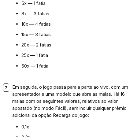
5x — 1 fatia
8x — 3 fatias
10x — 4 fatias
15x — 3 fatias
20x — 2 fatias
25x — 1 fatia
50x — 1 fatia
Em seguida, o jogo passa para a parte ao vivo, com um
apresentador e uma modelo que abre as malas. Há 16
malas com os seguintes valores, relativos ao valor
apostado (no modo Fácil), sem incluir qualquer prêmio
adicional da opção Recarga do jogo:
0,1x