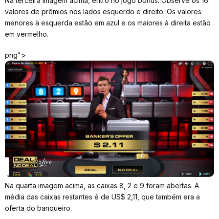
Na terceira imagem acima, entro no jogo bônus. Observe os 16
valores de prêmios nos lados esquerdo e direito. Os valores
menores à esquerda estão em azul e os maiores à direita estão
em vermelho.
png">
Na quarta imagem acima, as caixas 8, 2 e 9 foram abertas. A
média das caixas restantes é de US$ 2,11, que também era a
oferta do banqueiro.