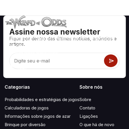
Assine nossa newsletter
Fique por dentro das últimas notícias, anúncios e
Estratégias e informações matematicamente corretas para
artigos.
jogos de cassino como blackjack, craps, roleta e centenas
de outros jogos disponíveis.
Categorias
Sobre nós
Probabilidades e estratégias de jogos
Sobre
Calculadoras de jogos
Contato
Informações sobre jogos de azar
Ligações
Brinque por diversão
O que há de novo