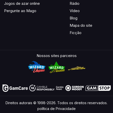
Jogos de azar online
Rádio
Pergunte ao Mago
Vídeo
Blog
Mapa do site
Ficção
Nossos sites parceiros
Direitos autorais © 1998-2026. Todos os direitos reservados.
política de Privacidade