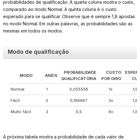
probabilidades de qualificação. A quarta coluna mostra o custo,
comparado ao modo Normal. A quinta coluna é o custo
esperado para se qualificar. Observe que é sempre 1,8 apostas
no modo Normal. Em outras palavras, as probabilidades são as
mesmas em todos os modos.
Modo de qualificação
PROBABILIDADE
CUSTO
ESPER
MODO
ANÉIS
QUALIFICATÓRIA
POR GIRO
CU
Normal
1
0,055556
1x
1,8x
Fácil
2
0,166667
3x
1,8x
Muito fácil
3
0,5
9x
1,8x
A próxima tabela mostra a probabilidade de cada valor de