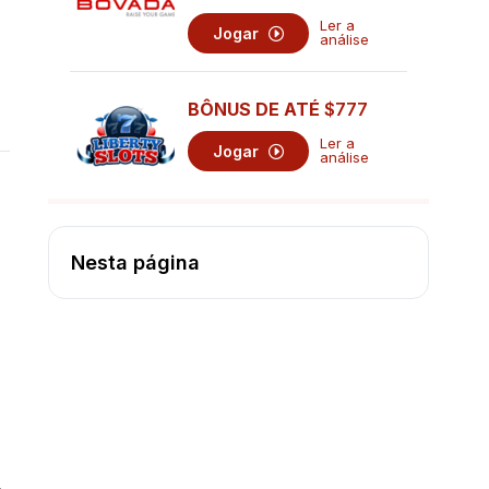
Ler a
Jogar
análise
BÔNUS DE ATÉ
$777
Ler a
Jogar
análise
Nesta página