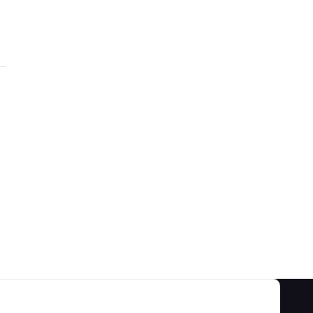
Sobre nós