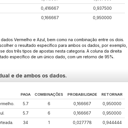
0,416667
0,937500
0,166667
0,950000
os dados Vermelho e Azul, bem como na combinação entre os dois.
scolher o resultado específico para ambos os dados, por exemplo,
se dos três tipos de apostas nesta categoria. A coluna da direita
ltado específico de um único dado, com um retorno de 95%.
dual e de ambos os dados.
PAGA
COMBINAÇÕES
PROBABILIDADE
RETORNAR
rmelho.
5.7
6
0,166667
0,950000
ul.
5.7
6
0,166667
0,950000
rteada.
34
1
0,027778
0,944444