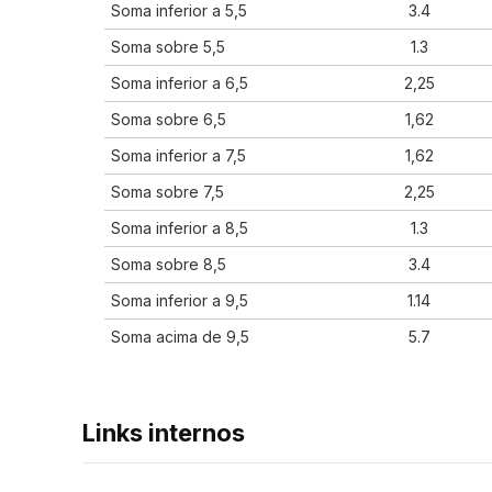
Soma inferior a 5,5
3.4
Soma sobre 5,5
1.3
Soma inferior a 6,5
2,25
Soma sobre 6,5
1,62
Soma inferior a 7,5
1,62
Soma sobre 7,5
2,25
Soma inferior a 8,5
1.3
Soma sobre 8,5
3.4
Soma inferior a 9,5
1.14
Soma acima de 9,5
5.7
Links internos