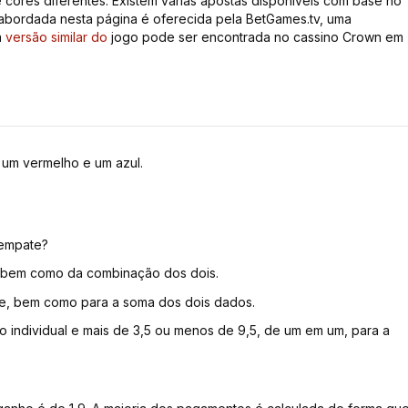
cores diferentes. Existem várias apostas disponíveis com base no
abordada nesta página é oferecida pela BetGames.tv, uma
a
versão similar
do
jogo pode ser encontrada no cassino Crown em
 um vermelho e um azul.
 empate?
 bem como da combinação dos dois.
te, bem como para a soma dos dois dados.
 individual e mais de 3,5 ou menos de 9,5, de um em um, para a