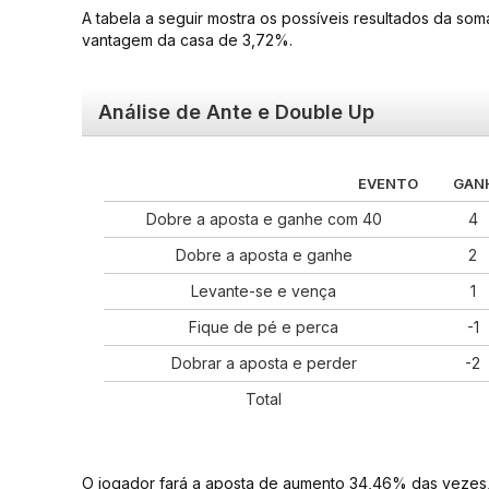
A tabela a seguir mostra os possíveis resultados da soma
vantagem da casa de 3,72%.
Análise de Ante e Double Up
EVENTO
GAN
Dobre a aposta e ganhe com 40
4
Dobre a aposta e ganhe
2
Levante-se e vença
1
Fique de pé e perca
-1
Dobrar a aposta e perder
-2
Total
O jogador fará a aposta de aumento 34,46% das vezes