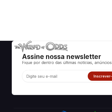
Assine nossa newsletter
Estratégias e informações matematicamente corretas para
Fique por dentro das últimas notícias, anúncios 
jogos de cassino como blackjack, craps, roleta e centenas
de outros jogos disponíveis.
Inscrever