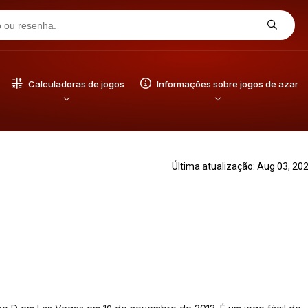
Calculadoras de jogos
Informações sobre jogos de azar
Última atualização: Aug 03, 20