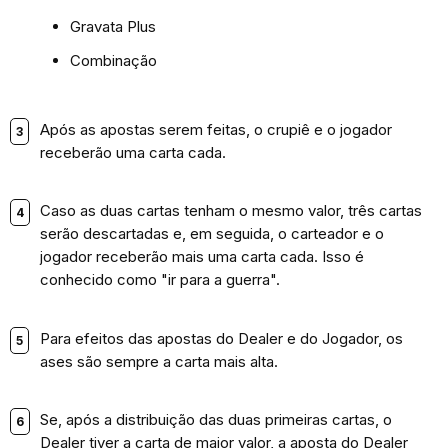
Gravata Plus
Combinação
Após as apostas serem feitas, o crupiê e o jogador
receberão uma carta cada.
Caso as duas cartas tenham o mesmo valor, três cartas
serão descartadas e, em seguida, o carteador e o
jogador receberão mais uma carta cada. Isso é
conhecido como "ir para a guerra".
Para efeitos das apostas do Dealer e do Jogador, os
ases são sempre a carta mais alta.
Se, após a distribuição das duas primeiras cartas, o
Dealer tiver a carta de maior valor, a aposta do Dealer