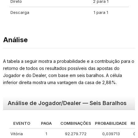
Direto
2 para 1
Descarga
1 para 1
Análise
A tabela a seguir mostra a probabilidade e a contribuição para o
retorno de todos os resultados possíveis das apostas do
Jogador e do Dealer, com base em seis baralhos. A célula
inferior direita mostra uma vantagem da casa de 2,88%.
Análise de Jogador/Dealer — Seis Baralhos
EVENTO
PAGA
COMBINAÇÕES
PROBABILIDADE
RE
Vitória
1
92.279.772
0,039713
0,