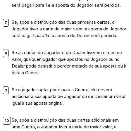
será paga 1 para 1 e a aposta do Jogador será perdida.
Se, após a distribuição das duas primeiras cartas, o
Jogador tiver a carta de maior valor, a aposta do Jogador
será paga 1 para 1 e a aposta do Dealer será perdida.
Se as cartas do Jogador e do Dealer tiverem o mesmo
valor, qualquer jogador que apostou no Jogador ou no
Dealer pode desistir e perder metade da sua aposta ou ir
para a Guerra.
Se o jogador optar por ir para a Guerra, ele deverá
adicionar à sua aposta de Jogador ou de Dealer um valor
igual à sua aposta original.
Se, após a distribuição das duas cartas adicionais em
uma Guerra, o Jogador tiver a carta de maior valor, a