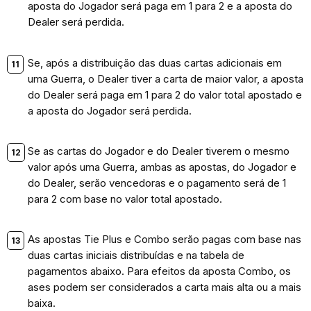
aposta do Jogador será paga em 1 para 2 e a aposta do
Dealer será perdida.
Se, após a distribuição das duas cartas adicionais em
uma Guerra, o Dealer tiver a carta de maior valor, a aposta
do Dealer será paga em 1 para 2 do valor total apostado e
a aposta do Jogador será perdida.
Se as cartas do Jogador e do Dealer tiverem o mesmo
valor após uma Guerra, ambas as apostas, do Jogador e
do Dealer, serão vencedoras e o pagamento será de 1
para 2 com base no valor total apostado.
As apostas Tie Plus e Combo serão pagas com base nas
duas cartas iniciais distribuídas e na tabela de
pagamentos abaixo. Para efeitos da aposta Combo, os
ases podem ser considerados a carta mais alta ou a mais
baixa.