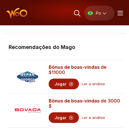
Po
Recomendações do Mago
Bônus de boas-vindas
de
$11000
Jogar
Ler a análise
Bônus de boas-vindas
de 3000
$
Jogar
Ler a análise