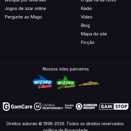
Jogos de azar online
Rádio
Pergunte ao Mago
Vídeo
Blog
Mapa do site
Ficção
Nossos sites parceiros
Direitos autorais © 1998-2026. Todos os direitos reservados.
política de Privacidade