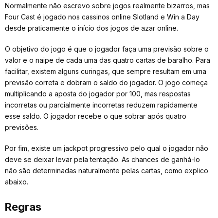
Normalmente não escrevo sobre jogos realmente bizarros, mas
Four Cast é jogado nos cassinos online Slotland e Win a Day
desde praticamente o início dos jogos de azar online.
O objetivo do jogo é que o jogador faça uma previsão sobre o
valor e o naipe de cada uma das quatro cartas de baralho. Para
facilitar, existem alguns curingas, que sempre resultam em uma
previsão correta e dobram o saldo do jogador. O jogo começa
multiplicando a aposta do jogador por 100, mas respostas
incorretas ou parcialmente incorretas reduzem rapidamente
esse saldo. O jogador recebe o que sobrar após quatro
previsões.
Por fim, existe um jackpot progressivo pelo qual o jogador não
deve se deixar levar pela tentação. As chances de ganhá-lo
não são determinadas naturalmente pelas cartas, como explico
abaixo.
Regras