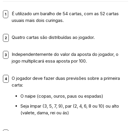
É utilizado um baralho de 54 cartas, com as 52 cartas
usuais mais dois curingas.
Quatro cartas são distribuídas ao jogador.
Independentemente do valor da aposta do jogador, o
jogo multiplicará essa aposta por 100.
O jogador deve fazer duas previsões sobre a primeira
carta:
O naipe (copas, ouros, paus ou espadas)
Seja ímpar (3, 5, 7, 9), par (2, 4, 6, 8 ou 10) ou alto
(valete, dama, rei ou ás)