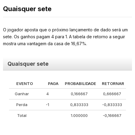
Quaisquer sete
O jogador aposta que o próximo lançamento de dado será um
sete. Os ganhos pagam 4 para 1. A tabela de retorno a seguir
mostra uma vantagem da casa de 16,67%.
Quaisquer sete
EVENTO
PAGA
PROBABILIDADE
RETORNAR
Ganhar
4
0,166667
0,666667
Perda
-1
0,833333
-0,833333
Total
1.000000
-0,166667