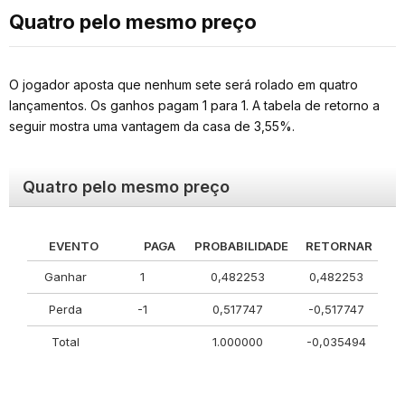
Quatro pelo mesmo preço
O jogador aposta que nenhum sete será rolado em quatro
lançamentos. Os ganhos pagam 1 para 1. A tabela de retorno a
seguir mostra uma vantagem da casa de 3,55%.
Quatro pelo mesmo preço
EVENTO
PAGA
PROBABILIDADE
RETORNAR
Ganhar
1
0,482253
0,482253
Perda
-1
0,517747
-0,517747
Total
1.000000
-0,035494