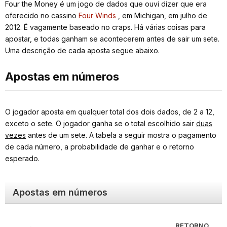
Four the Money é um jogo de dados que ouvi dizer que era
oferecido no cassino
Four Winds
, em Michigan, em julho de
2012. É vagamente baseado no craps. Há várias coisas para
apostar, e todas ganham se acontecerem antes de sair um sete.
Uma descrição de cada aposta segue abaixo.
Apostas em números
O jogador aposta em qualquer total dos dois dados, de 2 a 12,
exceto o sete. O jogador ganha se o total escolhido sair
duas
vezes
antes de um sete. A tabela a seguir mostra o pagamento
de cada número, a probabilidade de ganhar e o retorno
esperado.
Apostas em números
RETORNO