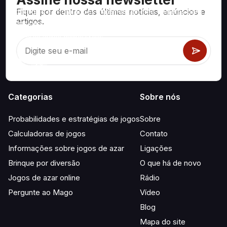
Fique por dentro das últimas notícias, anúncios e
Estratégias e informações matematicamente corretas para
artigos.
jogos de cassino como blackjack, craps, roleta e centenas
de outros jogos disponíveis.
Categorias
Sobre nós
Probabilidades e estratégias de jogos
Sobre
Calculadoras de jogos
Contato
Informações sobre jogos de azar
Ligações
Brinque por diversão
O que há de novo
Jogos de azar online
Rádio
Pergunte ao Mago
Vídeo
Blog
Mapa do site