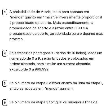
A probabilidade de vitória, tanto para apostas em
"menos" quanto em "mais", é inversamente proporcional
à probabilidade de acerto. Mais especificamente, a
probabilidade de acerto é a razão entre 0,98 e a
probabilidade de acerto, arredondada para o décimo mais
próximo.
Seis trapézios pentagonais (dados de 10 lados), cada um
numerado de 0 a 9, serão lançados e colocados em
ordem aleatória, para simular um número aleatório
extraído de 0 a 999.999.
Se o número da etapa 3 estiver abaixo da linha da etapa 1,
então as apostas em "menos" ganham.
Se o número da etapa 3 for igual ou superior à linha da