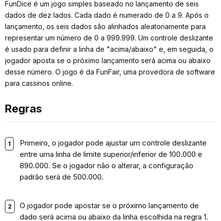
FunDice é um jogo simples baseado no lançamento de seis
dados de dez lados. Cada dado é numerado de 0 a 9. Após o
lançamento, os seis dados são alinhados aleatoriamente para
representar um número de 0 a 999.999. Um controle deslizante
é usado para definir a linha de "acima/abaixo" e, em seguida, o
jogador aposta se o próximo lançamento será acima ou abaixo
desse número. O jogo é da FunFair, uma provedora de software
para cassinos online.
Regras
Primeiro, o jogador pode ajustar um controle deslizante
entre uma linha de limite superior/inferior de 100.000 e
890.000. Se o jogador não o alterar, a configuração
padrão será de 500.000.
O jogador pode apostar se o próximo lançamento de
dado será acima ou abaixo da linha escolhida na regra 1.