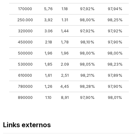
170000
5,76
1.18
97,92%
97,94%
250.000
3,92
1.31
98,00%
98,25%
320000
3.06
1,44
97,92%
97,92%
450000
2.18
1,78
98,10%
97,90%
500000
1,96
1,96
98,00%
98,00%
530000
1,85
2.09
98,05%
98,23%
610000
1,61
2,51
98,21%
97,89%
780000
1,26
4,45
98,28%
97,90%
890000
1.10
8,91
97,90%
98,01%
Links externos