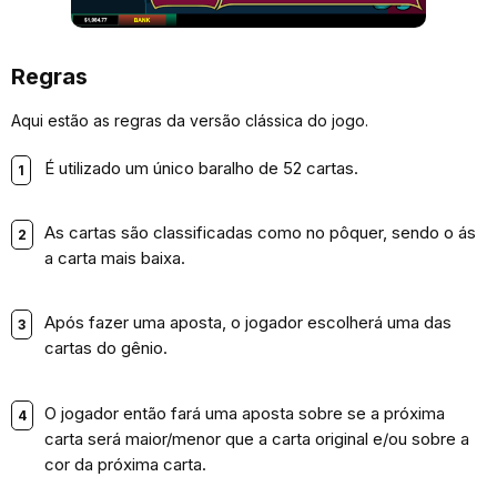
Regras
Aqui estão as regras da versão clássica do jogo.
É utilizado um único baralho de 52 cartas.
As cartas são classificadas como no pôquer, sendo o ás
a carta mais baixa.
Após fazer uma aposta, o jogador escolherá uma das
cartas do gênio.
O jogador então fará uma aposta sobre se a próxima
carta será maior/menor que a carta original e/ou sobre a
cor da próxima carta.