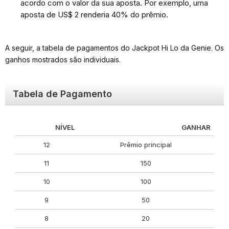
acordo com o valor da sua aposta. Por exemplo, uma
aposta de US$ 2 renderia 40% do prêmio.
A seguir, a tabela de pagamentos do Jackpot Hi Lo da Genie. Os
ganhos mostrados são individuais.
Tabela de Pagamento
NÍVEL
GANHAR
12
Prêmio principal
11
150
10
100
9
50
8
20