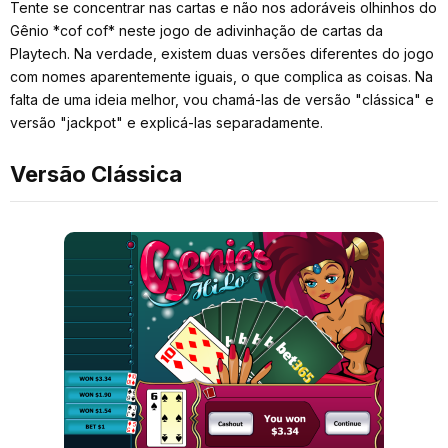
Tente se concentrar nas cartas e não nos adoráveis olhinhos do
Gênio *cof cof* neste jogo de adivinhação de cartas da
Playtech. Na verdade, existem duas versões diferentes do jogo
com nomes aparentemente iguais, o que complica as coisas. Na
falta de uma ideia melhor, vou chamá-las de versão "clássica" e
versão "jackpot" e explicá-las separadamente.
Versão Clássica