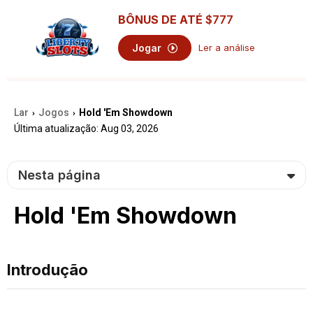
BÔNUS DE ATÉ
$777
Jogar
Ler a análise
Lar
Jogos
Hold 'Em Showdown
›
›
Última atualização: Aug 03, 2026
Nesta página
Hold 'Em Showdown
Introdução