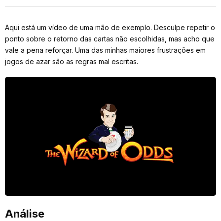
Aqui está um vídeo de uma mão de exemplo. Desculpe repetir o
ponto sobre o retorno das cartas não escolhidas, mas acho que
vale a pena reforçar. Uma das minhas maiores frustrações em
jogos de azar são as regras mal escritas.
Análise