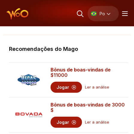
Po
Recomendações do Mago
Bônus de boas-vindas
de
$11000
Jogar
Ler a análise
Bônus de boas-vindas
de 3000
$
Jogar
Ler a análise