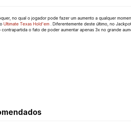
quer, no qual o jogador pode fazer um aumento a qualquer moment
ao
Ultimate Texas Hold'em
. Diferentemente deste último, no Jackpo
o contrapartida o fato de poder aumentar apenas 3x no grande aum
comendados