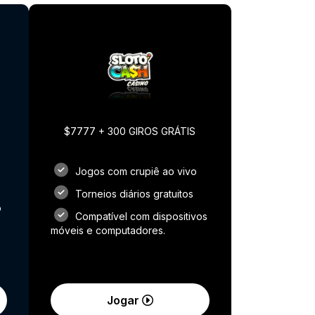
$7777 + 300 GIROS GRÁTIS
Jogos com crupiê ao vivo
Torneios diários gratuitos
o
Compatível com dispositivos
móveis e computadores.
Jogar