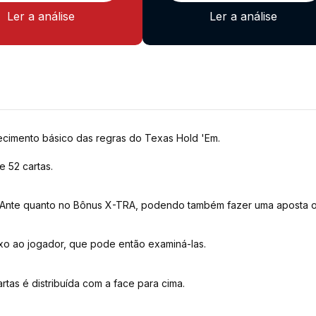
Ler a análise
Ler a análise
cimento básico das regras do Texas Hold 'Em.
 52 cartas.
o Ante quanto no Bônus X-TRA, podendo também fazer uma aposta 
ixo ao jogador, que pode então examiná-las.
artas é distribuída com a face para cima.