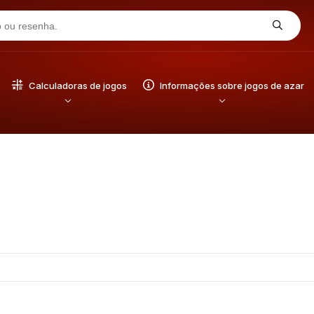
Calculadoras de jogos
Informações sobre jogos de azar