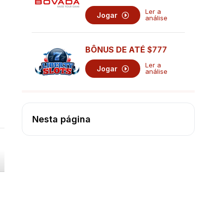
Ler a
Jogar
análise
BÔNUS DE ATÉ
$777
Ler a
Jogar
análise
Nesta página