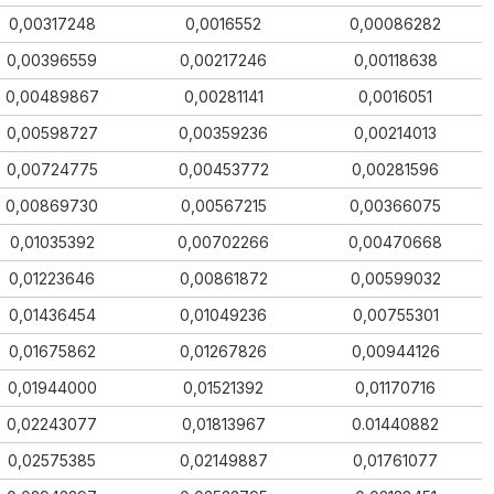
0,00317248
0,0016552
0,00086282
0,00396559
0,00217246
0,00118638
0,00489867
0,00281141
0,0016051
0,00598727
0,00359236
0,00214013
0,00724775
0,00453772
0,00281596
0,00869730
0,00567215
0,00366075
0,01035392
0,00702266
0,00470668
0,01223646
0,00861872
0,00599032
0,01436454
0,01049236
0,00755301
0,01675862
0,01267826
0,00944126
0,01944000
0,01521392
0,01170716
0,02243077
0,01813967
0.01440882
0,02575385
0,02149887
0,01761077