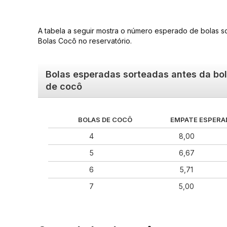
A tabela a seguir mostra o número esperado de bolas 
Bolas Cocô no reservatório.
Bolas esperadas sorteadas antes da bo
de cocô
BOLAS DE COCÔ
EMPATE ESPERA
4
8,00
5
6,67
6
5,71
7
5,00