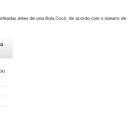
sorteadas antes de uma Bola Cocô, de acordo com o número de
la
DO