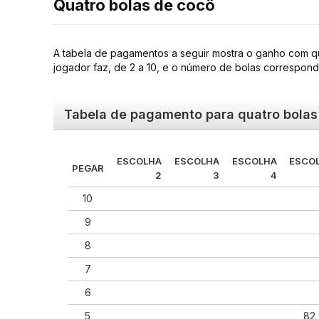
Quatro bolas de cocô
A tabela de pagamentos a seguir mostra o ganho com q
jogador faz, de 2 a 10, e o número de bolas correspond
Tabela de pagamento para quatro bolas
ESCOLHA
ESCOLHA
ESCOLHA
ESCO
PEGAR
2
3
4
10
9
8
7
6
5
82