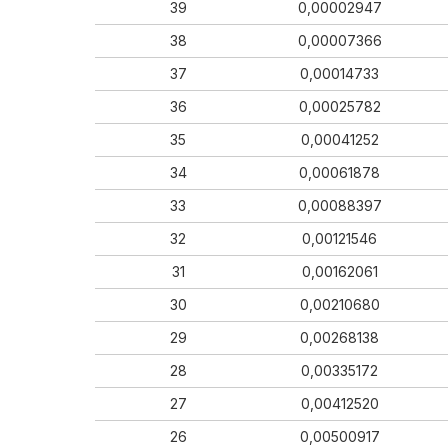
39
0,00002947
38
0,00007366
37
0,00014733
36
0,00025782
35
0,00041252
34
0,00061878
33
0,00088397
32
0,00121546
31
0,00162061
30
0,00210680
29
0,00268138
28
0,00335172
27
0,00412520
26
0,00500917