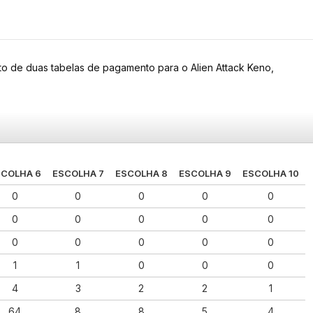
o de duas tabelas de pagamento para o Alien Attack Keno,
SCOLHA 6
ESCOLHA 7
ESCOLHA 8
ESCOLHA 9
ESCOLHA 10
0
0
0
0
0
0
0
0
0
0
0
0
0
0
0
1
1
0
0
0
4
3
2
2
1
64
8
8
5
4