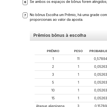
Se ambos os espaços de bônus forem atingidos,
No bônus Escolha um Prêmio, há uma grade com 1
proporcionais ao valor da aposta.
Prêmios bônus à escolha
PRÊMIO
PESO
PROBABILI
1
11
0,5789
2
1
0,0526
3
1
0,0526
5
1
0,0526
10
1
0,0526
15
1
0,0526
Ataque alienígena
3
0,15789