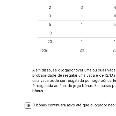
2
3
4
3
1
4
5
1
5
10
1
1
20
1
1
Total
20
2
Além disso, se o jogador tiver uma ou duas vac
probabilidade de resgatar uma vaca é de 12/13 se
uma vaca pode ser resgatada por jogo bônus. Em
é resgatada ao final do jogo bônus. Em outras pa
bônus.
O bônus continuará ativo até que o jogador não 