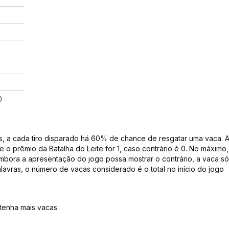
0
as, a cada tiro disparado há 60% de chance de resgatar uma vaca. 
 o prêmio da Batalha do Leite for 1, caso contrário é 0. No máximo,
bora a apresentação do jogo possa mostrar o contrário, a vaca só
lavras, o número de vacas considerado é o total no início do jogo
tenha mais vacas.