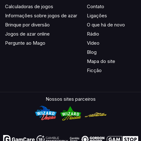
Calculadoras de jogos
Contato
Informações sobre jogos de azar
Ligações
Brinque por diversão
O que há de novo
Jogos de azar online
Rádio
Pergunte ao Mago
Vídeo
Blog
Mapa do site
Ficção
Nossos sites parceiros