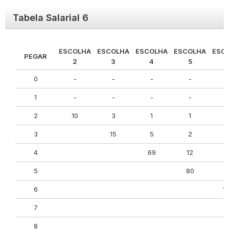
Tabela Salarial 6
ESCOLHA
ESCOLHA
ESCOLHA
ESCOLHA
ESC
PEGAR
2
3
4
5
0
-
-
-
-
1
-
-
-
-
2
10
3
1
1
3
15
5
2
4
69
12
5
80
6
6
1
7
8