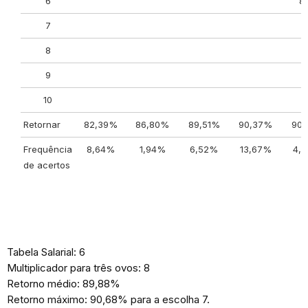
6
8
7
8
9
10
Retornar
82,39%
86,80%
89,51%
90,37%
90,
Frequência
8,64%
1,94%
6,52%
13,67%
4,
de acertos
Tabela Salarial: 6
Multiplicador para três ovos: 8
Retorno médio: 89,88%
Retorno máximo: 90,68% para a escolha 7.