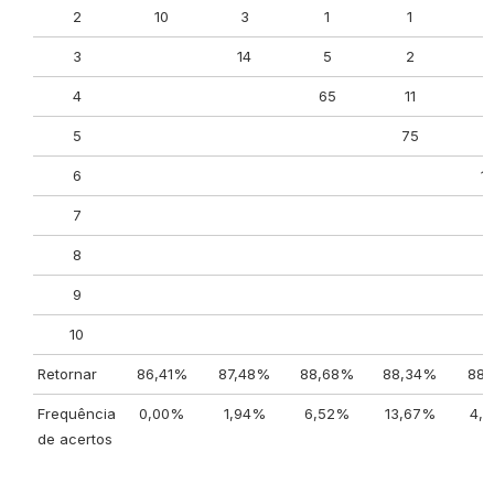
2
10
3
1
1
3
14
5
2
4
65
11
5
75
6
6
1
7
8
9
10
Retornar
86,41%
87,48%
88,68%
88,34%
88,
Frequência
0,00%
1,94%
6,52%
13,67%
4,
de acertos