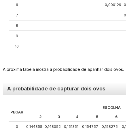
6
0,000129
0,
7
0,
8
9
10
A próxima tabela mostra a probabilidade de apanhar dois ovos.
A probabilidade de capturar dois ovos
ESCOLHA
PEGAR
2
3
4
5
6
0
0,144855
0,148052
0,151351
0,154757
0,158275
0,1