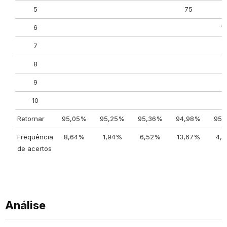
5
75
7
6
1
7
8
9
10
Retornar
95,05%
95,25%
95,36%
94,98%
95,
Frequência
8,64%
1,94%
6,52%
13,67%
4,
de acertos
Análise