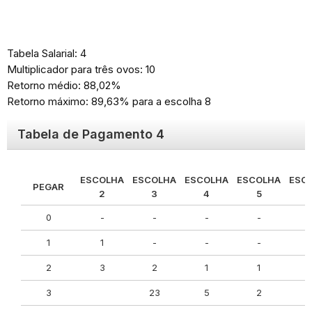
Tabela Salarial: 4
Multiplicador para três ovos: 10
Retorno médio: 88,02%
Retorno máximo: 89,63% para a escolha 8
Tabela de Pagamento 4
ESCOLHA
ESCOLHA
ESCOLHA
ESCOLHA
ESC
PEGAR
2
3
4
5
0
-
-
-
-
1
1
-
-
-
2
3
2
1
1
3
23
5
2