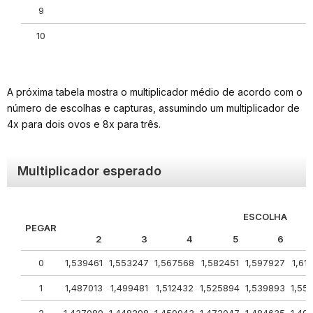
9
10
A próxima tabela mostra o multiplicador médio de acordo com o
número de escolhas e capturas, assumindo um multiplicador de
4x para dois ovos e 8x para três.
Multiplicador esperado
ESCOLHA
PEGAR
2
3
4
5
6
0
1,539461
1,553247
1,567568
1,582451
1,597927
1,61
1
1,487013
1,499481
1,512432
1,525894
1,539893
1,55