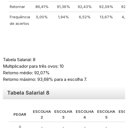
Retornar
86,41%
91,36%
92,43%
92,09%
92,
Frequência
0,00%
1,94%
6,52%
13,67%
4,
de acertos
Tabela Salarial: 8
Multiplicador para três ovos: 10
Retorno médio: 92,07%
Retorno máximo: 93,68% para a escolha 7.
Tabela Salarial 8
ESCOLHA
ESCOLHA
ESCOLHA
ESCOLHA
ESC
PEGAR
2
3
4
5
0
-
-
-
-