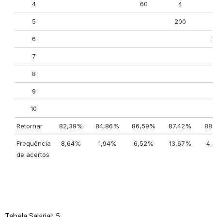
4
60
4
5
200
4
6
7
7
8
9
10
Retornar
82,39%
84,86%
86,59%
87,42%
88,
Frequência
8,64%
1,94%
6,52%
13,67%
4,
de acertos
Tabela Salarial: 5