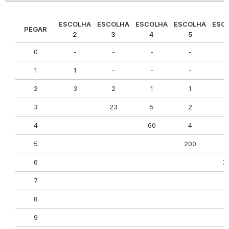
ESCOLHA
ESCOLHA
ESCOLHA
ESCOLHA
ESC
PEGAR
2
3
4
5
0
-
-
-
-
1
1
-
-
-
2
3
2
1
1
3
23
5
2
4
60
4
5
200
4
6
7
7
8
9