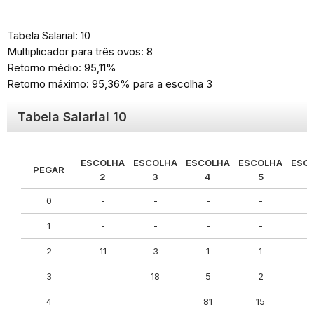
Tabela Salarial: 10
Multiplicador para três ovos: 8
Retorno médio: 95,11%
Retorno máximo: 95,36% para a escolha 3
Tabela Salarial 10
ESCOLHA
ESCOLHA
ESCOLHA
ESCOLHA
ESC
PEGAR
2
3
4
5
0
-
-
-
-
1
-
-
-
-
2
11
3
1
1
3
18
5
2
4
81
15