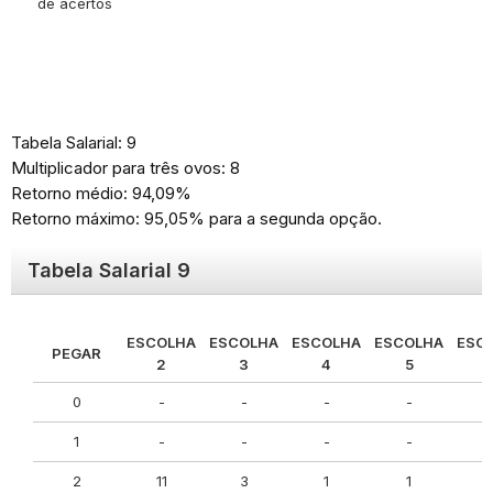
de acertos
Tabela Salarial: 9
Multiplicador para três ovos: 8
Retorno médio: 94,09%
Retorno máximo: 95,05% para a segunda opção.
Tabela Salarial 9
ESCOLHA
ESCOLHA
ESCOLHA
ESCOLHA
ESC
PEGAR
2
3
4
5
0
-
-
-
-
1
-
-
-
-
2
11
3
1
1