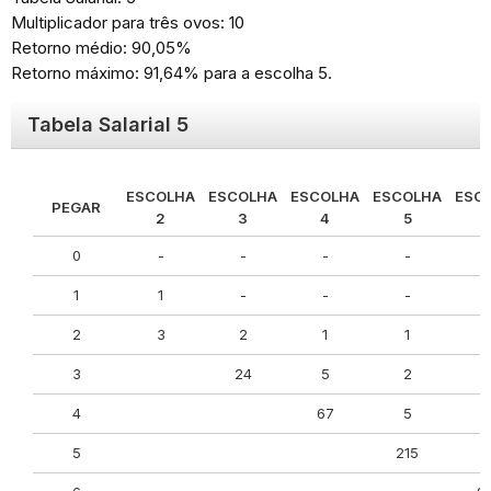
Multiplicador para três ovos: 10
Retorno médio: 90,05%
Retorno máximo: 91,64% para a escolha 5.
Tabela Salarial 5
ESCOLHA
ESCOLHA
ESCOLHA
ESCOLHA
ESC
PEGAR
2
3
4
5
0
-
-
-
-
1
1
-
-
-
2
3
2
1
1
3
24
5
2
4
67
5
5
215
4