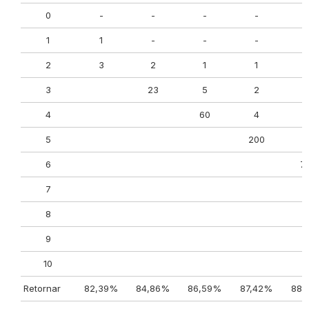
0
-
-
-
-
1
1
-
-
-
2
3
2
1
1
3
23
5
2
4
60
4
5
200
4
6
7
7
8
9
10
Retornar
82,39%
84,86%
86,59%
87,42%
88,