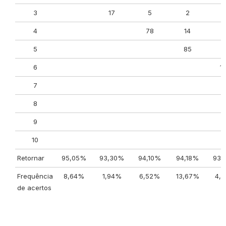
3
17
5
2
4
78
14
5
85
7
6
1
7
8
9
10
Retornar
95,05%
93,30%
94,10%
94,18%
93,
Frequência
8,64%
1,94%
6,52%
13,67%
4,
de acertos