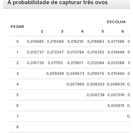
A probabilidade de capturar três ovos
ESCOLHA
PEGAR
2
3
4
5
6
0
0,014985
0,015584
0,016216
0,016883
0,017586
0,
1
0,012737
0,013247
0,013784
0,014350
0,014948
0,
2
0,010726
0,011155
0,011607
0,012084
0,012588
0,
3
0,009296
0,009673
0,010070
0,010490
0,
4
0,007966
0,008293
0,008639
0,
5
0,006738
0,007019
0,
6
0,005615
0,
7
0,
8