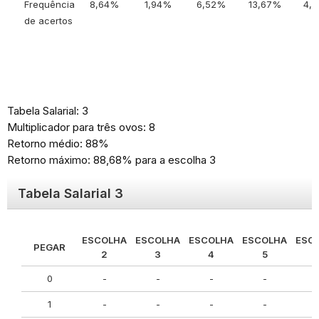
Frequência
8,64%
1,94%
6,52%
13,67%
4,
de acertos
Tabela Salarial: 3
Multiplicador para três ovos: 8
Retorno médio: 88%
Retorno máximo: 88,68% para a escolha 3
Tabela Salarial 3
ESCOLHA
ESCOLHA
ESCOLHA
ESCOLHA
ESC
PEGAR
2
3
4
5
0
-
-
-
-
1
-
-
-
-