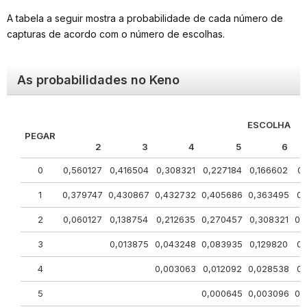
A tabela a seguir mostra a probabilidade de cada número de
capturas de acordo com o número de escolhas.
As probabilidades no Keno
ESCOLHA
PEGAR
2
3
4
5
6
0
0,560127
0,416504
0,308321
0,227184
0,166602
0,
1
0,379747
0,430867
0,432732
0,405686
0,363495
0,
2
0,060127
0,138754
0,212635
0,270457
0,308321
0,
3
0,013875
0,043248
0,083935
0,129820
0,
4
0,003063
0,012092
0,028538
0,
5
0,000645
0,003096
0,