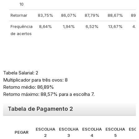
10
Retornar
83,75%
86,07%
87,79%
88,67%
89,
Frequência
8,64%
1,94%
6,52%
13,67%
4.
de acertos
Tabela Salarial: 2
Multiplicador para três ovos: 8
Retorno médio: 86,89%
Retorno máximo: 88,57% para a escolha 7.
Tabela de Pagamento 2
ESCOLHA
ESCOLHA
ESCOLHA
ESCOLHA
ESC
PEGAR
2
3
4
5