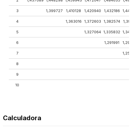
2
1,437089
1,448298
1,459943
1,472047
1,484635
1,49
3
1,399727
1,410128
1,420940
1,432186
1,44
4
1,363016
1,372603
1,382574
1,39
5
1,327064
1,335832
1,34
6
1,291991
1,29
7
1,25
8
9
10
Calculadora