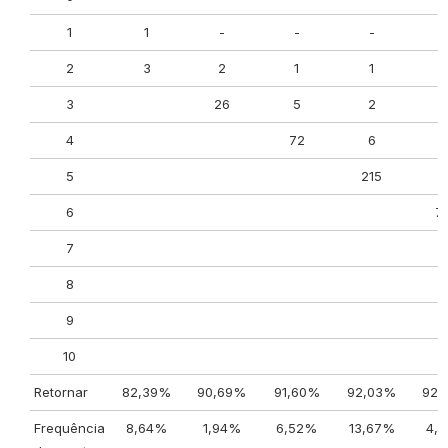
1
1
-
-
-
2
3
2
1
1
3
26
5
2
4
72
6
5
215
5
6
7
7
8
9
10
Retornar
82,39%
90,69%
91,60%
92,03%
92,
Frequência
8,64%
1,94%
6,52%
13,67%
4,