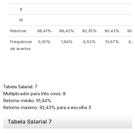
9
10
Retornar
86,41%
89,42%
90,35%
90,43%
90,
Frequência
0,00%
1,94%
6,52%
13,67%
4,
de acertos
Tabela Salarial: 7
Multiplicador para três ovos: 8
Retorno médio: 91,44%
Retorno máximo: 92,43% para a escolha 3
Tabela Salarial 7