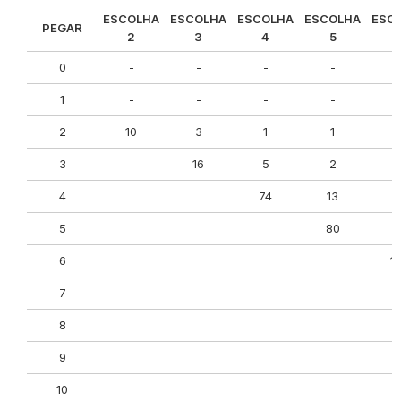
ESCOLHA
ESCOLHA
ESCOLHA
ESCOLHA
ESC
PEGAR
2
3
4
5
0
-
-
-
-
1
-
-
-
-
2
10
3
1
1
3
16
5
2
4
74
13
5
80
7
6
1
7
8
9
10