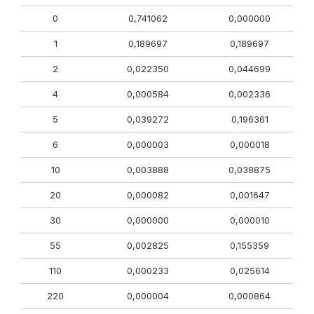
0
0,741062
0,000000
1
0,189697
0,189697
2
0,022350
0,044699
4
0,000584
0,002336
5
0,039272
0,196361
6
0,000003
0,000018
10
0,003888
0,038875
20
0,000082
0,001647
30
0,000000
0,000010
55
0,002825
0,155359
110
0,000233
0,025614
220
0,000004
0,000864