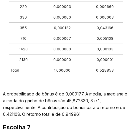
220
0,000003
0,000660
330
0,000000
0,000003
355
0,000122
0,043166
710
0,000007
0,005108
1420
0,000000
0,000103
2130
0,000000
0,000001
Total
1.000000
0,528853
A probabilidade de bônus é de 0,009177. A média, a mediana e
a moda do ganho de bônus são 45,872830, 8 e 1,
respectivamente. A contribuição do bônus para o retorno é de
0,421108. O retorno total é de 0,949961.
Escolha 7