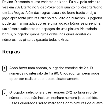
Davinci Diamonds é uma variante do keno. Eu a vi pela primeira
vez em 2021, tanto no VideoPoker.com quanto no Resorts World
em Las Vegas. Além das regras usuais do keno tradicional, o
jogo apresenta pinturas 2x2 no tabuleiro de números. O jogador
pode ganhar multiplicadores e uma rodada bônus se preencher
um número suficiente de espaços de uma pintura. Na rodada
bônus, o jogador ganha giros grátis, nos quais acertar os
números nas pinturas garante bolas extras.
Regras
Após fazer uma aposta, o jogador escolhe de 2 a 10
números no intervalo de 1 a 80. O jogador também pode
optar por realizar esta etapa aleatoriamente.
O jogador selecionará três regiões 2x2 no tabuleiro de
números que não incluam nenhum número já escolhido.
Esses quadrados serão marcados com pinturas de quatro