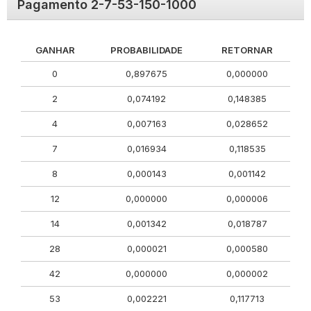
Pagamento 2-7-53-150-1000
GANHAR
PROBABILIDADE
RETORNAR
0
0,897675
0,000000
2
0,074192
0,148385
4
0,007163
0,028652
7
0,016934
0,118535
8
0,000143
0,001142
12
0,000000
0,000006
14
0,001342
0,018787
28
0,000021
0,000580
42
0,000000
0,000002
53
0,002221
0,117713