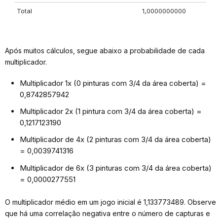
Total
1,0000000000
Após muitos cálculos, segue abaixo a probabilidade de cada
multiplicador.
Multiplicador 1x (0 pinturas com 3/4 da área coberta) =
0,8742857942
Multiplicador 2x (1 pintura com 3/4 da área coberta) =
0,1217123190
Multiplicador de 4x (2 pinturas com 3/4 da área coberta)
= 0,0039741316
Multiplicador de 6x (3 pinturas com 3/4 da área coberta)
= 0,0000277551
O multiplicador médio em um jogo inicial é 1,133773489. Observe
que há uma correlação negativa entre o número de capturas e