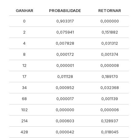
GANHAR
PROBABILIDADE
RETORNAR
0
0,903317
0,000000
2
0,075941
0,151882
4
0,007828
0,031312
8
0,000172
0,001374
12
0,000001
0,000008
17
0,011128
0,189170
34
0,000952
0,032368
68
0,000017
0,001139
102
0,000000
0,000006
214
0,000603
0,128937
428
0,000042
0,018045