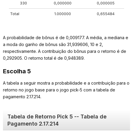
330
0,000000
0,000005
Total
1.000000
0,655484
A probabilidade de bônus é de 0,009177. A média, a mediana e
a moda do ganho de bônus são 31,939606, 10 e 2,
respectivamente. A contribuição do bônus para o retorno é de
0,292905. O retorno total é de 0,948389.
Escolha 5
A tabela a seguir mostra a probabilidade e a contribuição para o
retorno no jogo base para o jogo pick-5 com a tabela de
pagamento 2.17.214.
Tabela de Retorno Pick 5 -- Tabela de
Pagamento 2.17.214