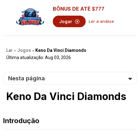
BÔNUS DE ATÉ
$777
Jogar
Ler a análise
Lar
Jogos
Keno Da Vinci Diamonds
›
›
Última atualização: Aug 03, 2026
Nesta página
Keno Da Vinci Diamonds
Introdução