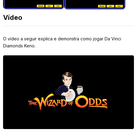
Vídeo
O vídeo a seguir explica e demonstra como jogar Da Vinci
Diamonds Keno.