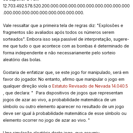
12.703.492.578.520.200.000.000.000.000.000.000.000.000.000
.000.000.000.000.000.000.000.000.000.
Vale ressaltar que a primeira tela de regras diz: "Explosões e
fragmentos são avaliados após todos os números serem
sorteados". Embora isso seja passível de interpretação, sugere-
me que tudo o que acontece com as bombas é determinado de
forma independente e não necessariamente pelo sorteio
aleatório das bolas.
Gostaria de enfatizar que, se este jogo for manipulado, será em
favor do jogador. No entanto, afirmo que manipular o jogo em
qualquer direção viola o
Estatuto Revisado de Nevada 14.040.5
, que declara: "
Para dispositivos de jogos que representam
jogos de azar ao vivo, a probabilidade matemática de um
símbolo ou outro elemento aparecer no resultado de um jogo
deve ser igual à probabilidade matemática de esse símbolo ou
elemento ocorrer no jogo de azar ao vivo.
"
Uma simulação aleatória deste jogo, que assumiu