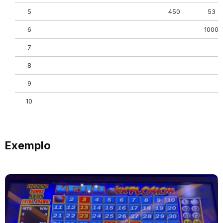
5
450
53
6
1000
7
8
9
10
Exemplo