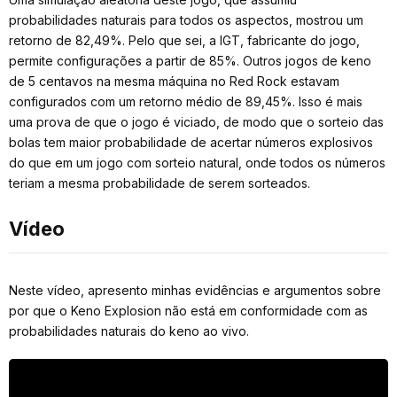
probabilidades naturais para todos os aspectos, mostrou um
retorno de 82,49%. Pelo que sei, a IGT, fabricante do jogo,
permite configurações a partir de 85%. Outros jogos de keno
de 5 centavos na mesma máquina no Red Rock estavam
configurados com um retorno médio de 89,45%. Isso é mais
uma prova de que o jogo é viciado, de modo que o sorteio das
bolas tem maior probabilidade de acertar números explosivos
do que em um jogo com sorteio natural, onde todos os números
teriam a mesma probabilidade de serem sorteados.
Vídeo
Neste vídeo, apresento minhas evidências e argumentos sobre
por que o Keno Explosion não está em conformidade com as
probabilidades naturais do keno ao vivo.