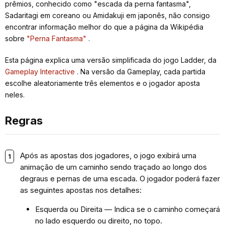
prêmios, conhecido como "escada da perna fantasma",
Sadaritagi em coreano ou Amidakuji em japonês, não consigo
encontrar informação melhor do que a página da Wikipédia
sobre
"Perna Fantasma"
.
Esta página explica uma versão simplificada do jogo Ladder, da
Gameplay Interactive
. Na versão da Gameplay, cada partida
escolhe aleatoriamente três elementos e o jogador aposta
neles.
Regras
Após as apostas dos jogadores, o jogo exibirá uma
animação de um caminho sendo traçado ao longo dos
degraus e pernas de uma escada. O jogador poderá fazer
as seguintes apostas nos detalhes:
Esquerda ou Direita — Indica se o caminho começará
no lado esquerdo ou direito, no topo.