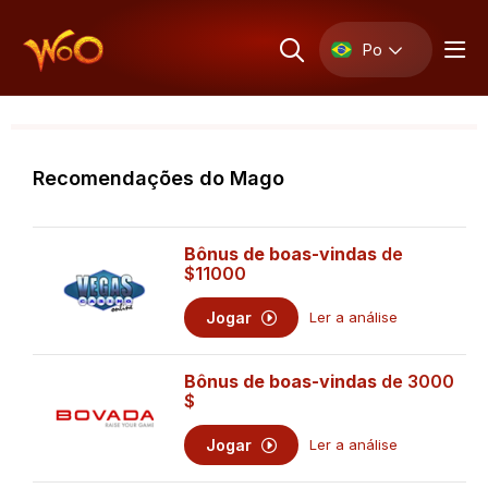
Po
Recomendações do Mago
Bônus de boas-vindas
de
$11000
Jogar
Ler a análise
Bônus de boas-vindas
de 3000
$
Jogar
Ler a análise