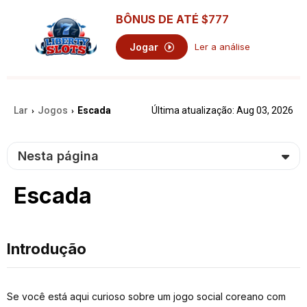
BÔNUS DE ATÉ
$777
Jogar
Ler a análise
Lar
Jogos
Escada
Última atualização: Aug 03, 2026
›
›
Nesta página
Escada
Introdução
Se você está aqui curioso sobre um jogo social coreano com