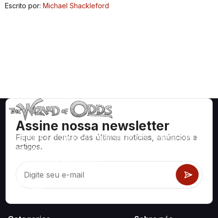
Escrito por:
Michael Shackleford
Assine nossa newsletter
Fique por dentro das últimas notícias, anúncios e
Estratégias e informações matematicamente corretas para
artigos.
jogos de cassino como blackjack, craps, roleta e centenas
de outros jogos disponíveis.