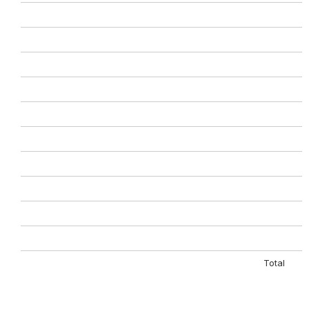
Total