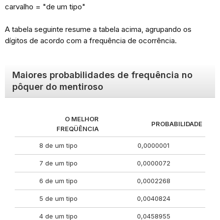
carvalho = "de um tipo"
A tabela seguinte resume a tabela acima, agrupando os
dígitos de acordo com a frequência de ocorrência.
Maiores probabilidades de frequência no
pôquer do mentiroso
O MELHOR
PROBABILIDADE
FREQÜÊNCIA
8 de um tipo
0,0000001
7 de um tipo
0,0000072
6 de um tipo
0,0002268
5 de um tipo
0,0040824
4 de um tipo
0,0458955