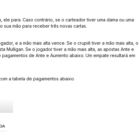
ta, ele para. Caso contrário, se o carteador tiver uma dama ou uma
do sua mão para receber três novas cartas.
ador, e a mão mais alta vence. Se o crupiê tiver a mão mais alta, o
ta Mulligan. Se o jogador tiver a mão mais alta, as apostas Ante e
e pagamentos de Ante e Aumento abaixo. Um empate resultará em
 com a tabela de pagamentos abaixo.
GA