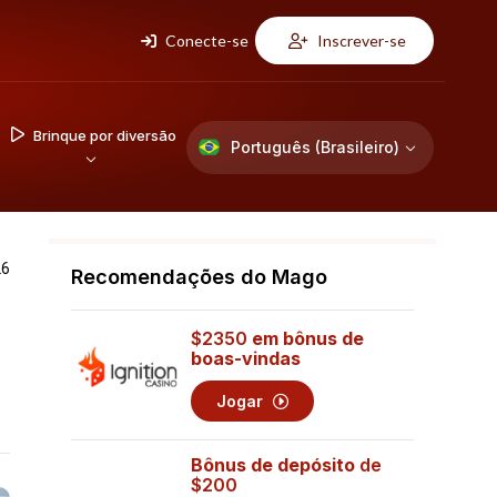
Conecte-se
Inscrever-se
Brinque por diversão
Português (Brasileiro)
26
Recomendações do Mago
$2350
em bônus de
boas-vindas
Jogar
Bônus de depósito
de
$200