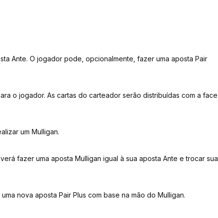
a Ante. O jogador pode, opcionalmente, fazer uma aposta Pair
s para o jogador. As cartas do carteador serão distribuídas com a face
lizar um Mulligan.
verá fazer uma aposta Mulligan igual à sua aposta Ante e trocar sua
r uma nova aposta Pair Plus com base na mão do Mulligan.