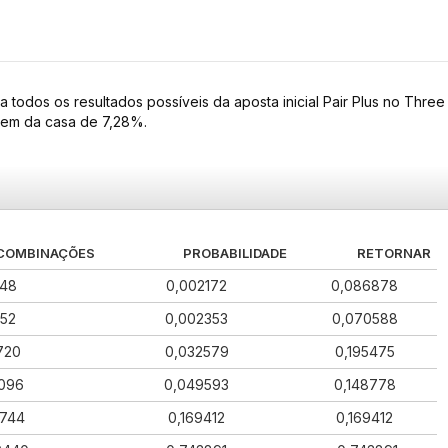
a todos os resultados possíveis da aposta inicial Pair Plus no Three
agem da casa de 7,28%.
COMBINAÇÕES
PROBABILIDADE
RETORNAR
48
0,002172
0,086878
52
0,002353
0,070588
720
0,032579
0,195475
096
0,049593
0,148778
744
0,169412
0,169412