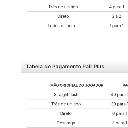
Três de um tipo
4 para 1
Direto
3 a 2
Todos os outros
1 para 1
Tabela de Pagamento Pair Plus
MÃO ORIGINAL DO JOGADOR
PA
Straight flush
40 para 
Três de um tipo
30 para 
Direto
6 para 1
Descarga
3 para 1