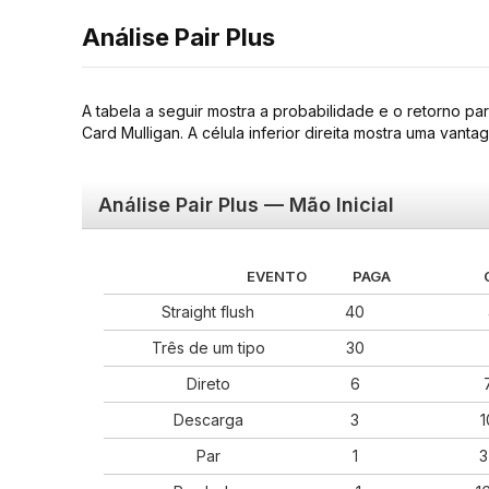
Análise Pair Plus
A tabela a seguir mostra a probabilidade e o retorno par
Card Mulligan. A célula inferior direita mostra uma vant
Análise Pair Plus — Mão Inicial
EVENTO
PAGA
Straight flush
40
Três de um tipo
30
Direto
6
Descarga
3
1
Par
1
3