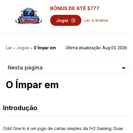
BÔNUS DE ATÉ
$777
Jogar
Ler a análise
Lar
Jogos
O Ímpar em
Última atualização: Aug 03, 2026
›
›
Nesta página
O Ímpar em
Introdução
Odd One In é um jogo de cartas simples da 1x2 Gaming. Duas