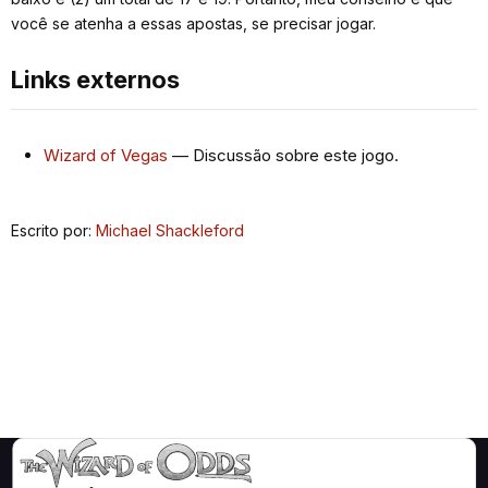
você se atenha a essas apostas, se precisar jogar.
Links externos
Wizard of Vegas
— Discussão sobre este jogo.
Escrito por:
Michael Shackleford