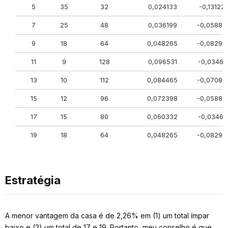
5
35
32
0,024133
-0,13122
7
25
48
0,036199
-0,05882
9
18
64
0,048265
-0,08295
11
9
128
0,096531
-0,03469
13
10
112
0,084465
-0,07089
15
12
96
0,072398
-0,05882
17
15
80
0,060332
-0,03469
19
18
64
0,048265
-0,08295
Estratégia
A menor vantagem da casa é de 2,26% em (1) um total ímpar
baixo e (2) um total de 17 e 19. Portanto, meu conselho é que