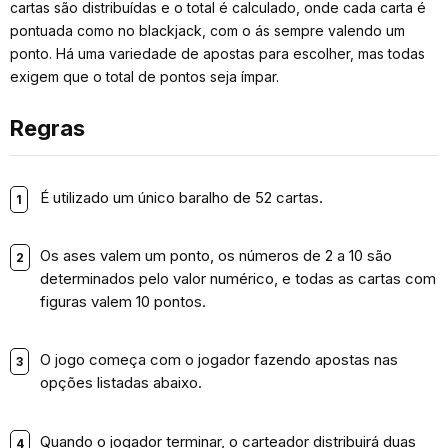
cartas são distribuídas e o total é calculado, onde cada carta é
pontuada como no blackjack, com o ás sempre valendo um
ponto. Há uma variedade de apostas para escolher, mas todas
exigem que o total de pontos seja ímpar.
Regras
É utilizado um único baralho de 52 cartas.
Os ases valem um ponto, os números de 2 a 10 são
determinados pelo valor numérico, e todas as cartas com
figuras valem 10 pontos.
O jogo começa com o jogador fazendo apostas nas
opções listadas abaixo.
Quando o jogador terminar, o carteador distribuirá duas