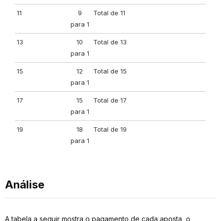
11
9
Total de 11
para 1
13
10
Total de 13
para 1
15
12
Total de 15
para 1
17
15
Total de 17
para 1
19
18
Total de 19
para 1
Análise
A tabela a seguir mostra o pagamento de cada aposta, o