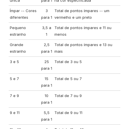
única
para 1
na cor especificada
Ímpar -- Cores
3
Total de pontos ímpares -- um
diferentes
para 1
vermelho e um preto
Pequeno
3,5 a
Total de pontos ímpares e 11 ou
estranho
1
menos
Grande
2,5
Total de pontos ímpares e 13 ou
estranho
para 1
mais
3 e 5
25
Total de 3 ou 5
para 1
5 e 7
15
Total de 5 ou 7
para 1
7 e 9
10
Total de 7 ou 9
para 1
9 e 11
5,5
Total de 9 ou 11
para 1