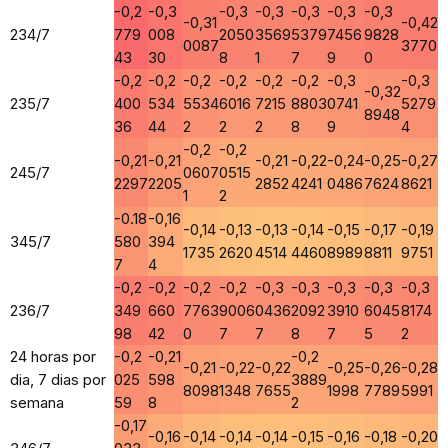
-0,2
-0,3
-0,3
-0,3
-0,3
-0,3
-0,3
-0,31
-0,42
234/7
779
008
2050
3569
5379
7456
9828
0087
3770
43
30
8
1
7
9
0
-0,2
-0,2
-0,2
-0,2
-0,2
-0,2
-0,3
-0,3
-0,32
235/7
400
534
5534
6016
7215
8803
0741
5279
8948
36
44
2
2
2
8
9
4
-0,2
-0,2
-0,21
-0,21
-0,21
-0,22
-0,24
-0,25
-0,27
245/7
0607
0515
2297
2205
2852
4241
0486
7624
8621
1
2
-0.18
-0,16
-0,14
-0,13
-0,13
-0,14
-0,15
-0,17
-0,19
345/7
580
394
1735
2620
4514
4460
8989
8811
9751
7
4
-0,2
-0,2
-0,2
-0,2
-0,3
-0,3
-0,3
-0,3
-0,3
236/7
349
660
7763
9006
0436
2092
3910
6045
8174
98
42
0
7
7
8
7
5
2
24 horas por
-0,2
-0,21
-0,2
-0,21
-0,22
-0,22
-0,25
-0,26
-0,28
dia, 7 dias por
025
598
3889
8098
1348
7655
1998
7789
5991
semana
59
8
2
-0,17
-0,16
-0,14
-0,14
-0,14
-0,15
-0,16
-0,18
-0,20