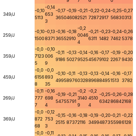
9
7
6
0
-0,14
-0,10
-0,17
-0,19
-0,21
-0,22
-0,24
-0,25
-0,27
349/J
653
5113
3650
4608
2521
7287
2917
5683
0313
3
-0,2
-0,10
-0,13
-0,16
-0,18
-0,21
-0,23
-0,24
-0,26
259/J
0046
1500
8371
3655
2910
6311
1482
7462
5378
4
-0,0
-0,10
-0,11
-0,13
-0,14
-0,16
-0,17
-0,19
-0,20
359/J
7123
006
9186
5027
9525
4567
9102
2267
9430
5
9
-0,0
-0,0
-0,10
-0,11
-0,13
-0,13
-0,14
-0,16
-0,17
459/J
6156
893
4995
8976
0328
8968
8495
1513
3782
8
35
-0,11
-0,16
-0,2
-0,2
-0,19
-0,21
-0,25
-0,26
-0,28
269/J
777
698
3140
4510
5475
5791
6342
8684
2168
7
4
9
4
-0,0
-0,12
-0,15
-0,16
-0,18
-0,19
-0,20
-0,21
-0,22
369/J
872
753
2515
8737
2116
3499
4873
5598
6128
68
3
-0,0
-0,11