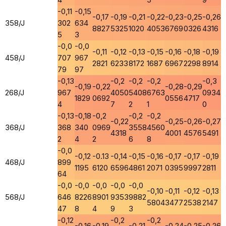
-0,11
-0,15
-0,17
-0,19
-0,21
-0,22
-0,23
-0,25
-0,26
358/J
302
634
8827
5325
1020
4053
6769
0326
4316
5
3
-0,0
-0,0
-0,11
-0,12
-0,13
-0,15
-0,16
-0,18
-0,19
458/J
707
967
2821
6233
8172
1687
6967
2298
8914
79
97
-0,13
-0,2
-0,2
-0,2
-0,3
-0,19
-0,22
-0,28
-0,29
268/J
967
4050
5408
6763
0934
1829
0692
0556
4717
4
7
2
1
0
-0,13
-0,18
-0,2
-0,2
-0,2
-0,22
-0,25
-0,26
-0,27
368/J
368
340
0969
3558
4560
4318
4001
4576
5491
2
4
2
6
8
-0,0
-0,12
-0.13
-0,14
-0,15
-0,16
-0,17
-0,17
-0,19
468/J
899
1195
6120
6596
4861
2071
0395
9997
2811
64
-0,0
-0,0
-0,0
-0,0
-0,0
-0,10
-0,11
-0,12
-0,13
568/J
646
8226
8901
9353
9882
5804
3477
2538
2147
47
8
4
9
3
-0,12
-0,2
-0,2
-0,16
-0,19
-0,21
-0,24
-0,25
-0,26