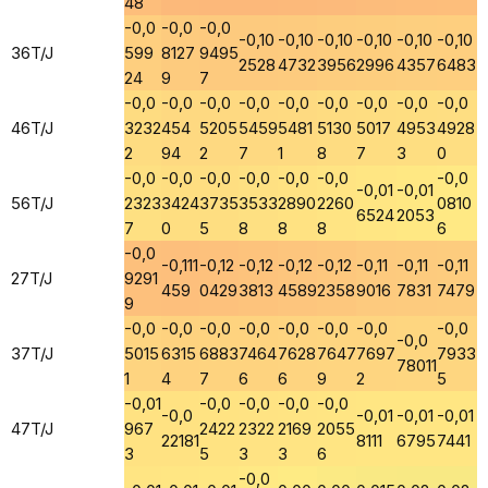
48
-0,0
-0,0
-0,0
-0,10
-0,10
-0,10
-0,10
-0,10
-0,10
36T/J
599
8127
9495
2528
4732
3956
2996
4357
6483
24
9
7
-0,0
-0,0
-0,0
-0,0
-0,0
-0,0
-0,0
-0,0
-0,0
46T/J
3232
454
5205
5459
5481
5130
5017
4953
4928
2
94
2
7
1
8
7
3
0
-0,0
-0,0
-0,0
-0,0
-0,0
-0,0
-0,0
-0,01
-0,01
56T/J
2323
3424
3735
3533
2890
2260
0810
6524
2053
7
0
5
8
8
8
6
-0,0
-0,111
-0,12
-0,12
-0,12
-0,12
-0,11
-0,11
-0,11
27T/J
9291
459
0429
3813
4589
2358
9016
7831
7479
9
-0,0
-0,0
-0,0
-0,0
-0,0
-0,0
-0,0
-0,0
-0,0
37T/J
5015
6315
6883
7464
7628
7647
7697
7933
78011
1
4
7
6
6
9
2
5
-0,01
-0,0
-0,0
-0,0
-0,0
-0,0
-0,01
-0,01
-0,01
47T/J
967
2422
2322
2169
2055
22181
8111
6795
7441
3
5
3
3
6
-0,0