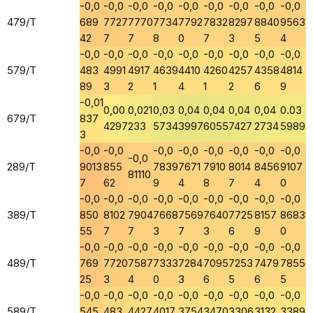
-0,0
-0,0
-0,0
-0,0
-0,0
-0,0
-0,0
-0,0
-0,0
479/T
689
7727
7770
7734
7792
7832
8297
8840
9563
42
7
7
8
0
7
3
5
4
-0,0
-0,0
-0,0
-0,0
-0,0
-0,0
-0,0
-0,0
-0,0
579/T
483
4991
4917
4639
4410
4260
4257
4358
4814
89
3
2
1
4
1
2
6
9
-0,01
0,00
0,021
0,03
0,04
0,04
0,04
0,04
0.03
679/T
837
4297
233
5734
3997
6055
7427
2734
5989
3
-0,0
-0,0
-0,0
-0,0
-0,0
-0,0
-0,0
-0,0
-0,0
289/T
9013
855
7839
7671
7910
8014
8456
9107
81110
7
62
9
4
8
7
4
0
-0,0
-0,0
-0,0
-0,0
-0,0
-0,0
-0,0
-0,0
-0,0
389/T
850
8102
7904
7668
7569
7640
7725
8157
8683
55
7
7
3
7
3
6
9
0
-0,0
-0,0
-0,0
-0,0
-0,0
-0,0
-0,0
-0,0
-0,0
489/T
769
7720
7587
7333
7284
7095
7253
7479
7855
25
3
4
0
3
6
5
6
5
-0,0
-0,0
-0,0
-0,0
-0,0
-0,0
-0,0
-0,0
-0,0
589/T
545
483
4427
4017
3754
3470
3306
3132
3389