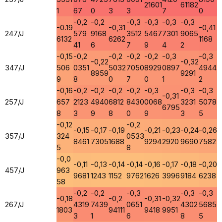
21601
61182
1
67
0
3
3
7
0
-0,2
-0,2
-0,3
-0,3
-0,3
-0,3
-0.19
-0,31
-0,41
247/J
579
9168
3512
5467
7301
9065
6132
6262
1168
41
6
7
9
4
2
-0,15
-0,2
-0,2
-0,2
-0,2
-0,3
-0,3
-0,22
-0,32
347/J
506
0351
5032
7050
8929
0897
4944
8959
9291
9
8
0
7
0
1
2
-0,16
-0,2
-0,2
-0,2
-0,2
-0,3
-0,3
-0,3
-0,31
257/J
657
2123
4940
6812
8430
0068
3231
5078
6795
8
3
9
8
0
9
3
5
-0,12
-0,2
-0,15
-0,17
-0,19
-0,21
-0,23
-0,24
-0,26
357/J
324
0533
8461
7305
1688
9294
2920
9690
7582
5
8
-0,0
-0,11
-0,13
-0,14
-0,14
-0,16
-0,17
-0,18
-0,20
457/J
963
9681
1243
1152
9762
1626
3996
9184
6238
58
-0,2
-0,2
-0,3
-0,3
-0,3
-0,18
-0,2
-0,31
-0,32
267/J
4319
7439
0651
4302
5685
1803
94111
9418
9951
3
1
6
8
5