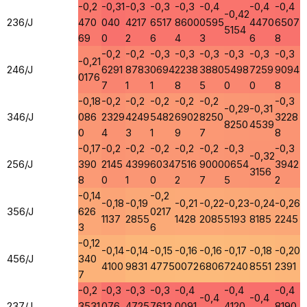
-0,2
-0,31
-0,3
-0,3
-0,3
-0,4
-0,4
-0,4
-0,42
236/J
470
040
4217
6517
8600
0595
4470
6507
5154
69
0
2
6
4
3
6
8
-0,2
-0,2
-0,3
-0,3
-0,3
-0,3
-0,3
-0,3
-0,21
246/J
6291
8783
0694
2238
3880
5498
7259
9094
0176
7
1
1
8
5
0
0
8
-0,18
-0,2
-0,2
-0,2
-0,2
-0,2
-0,3
-0,29
-0,31
346/J
086
2329
4249
5482
6902
8250
3228
8250
4539
0
4
3
1
9
7
8
-0,17
-0,2
-0,2
-0,2
-0,2
-0,2
-0,3
-0,3
-0,32
256/J
390
2145
4399
6034
7516
9000
0654
3942
3156
8
0
1
0
2
7
5
2
-0,14
-0,2
-0,18
-0,19
-0,21
-0,22
-0,23
-0,24
-0,26
356/J
626
0217
1137
2855
1428
2085
5193
8185
2245
3
6
-0,12
-0,14
-0,14
-0,15
-0,16
-0,16
-0,17
-0,18
-0,20
456/J
340
4100
9831
4775
0072
6806
7240
8551
2391
7
-0,2
-0,3
-0,3
-0,3
-0,4
-0,4
-0,4
-0,4
-0,4
237/J
3531
076
4725
7613
0091
4120
8190