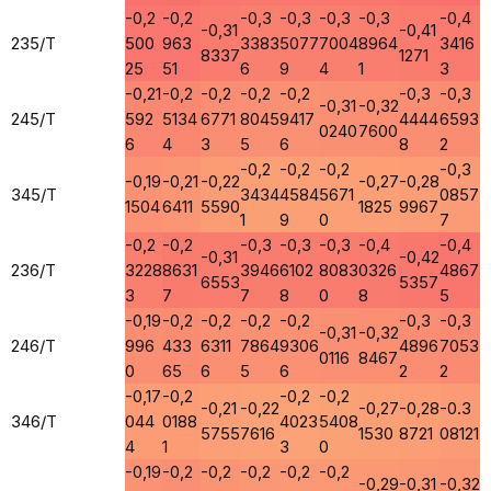
-0,2
-0,2
-0,3
-0,3
-0,3
-0,3
-0,4
-0,31
-0,41
235/T
500
963
3383
5077
7004
8964
3416
8337
1271
25
51
6
9
4
1
3
-0,21
-0,2
-0,2
-0,2
-0,2
-0,3
-0,3
-0,31
-0,32
245/T
592
5134
6771
8045
9417
4444
6593
0240
7600
6
4
3
5
6
8
2
-0,2
-0,2
-0,2
-0,3
-0,19
-0,21
-0,22
-0,27
-0,28
345/T
3434
4584
5671
0857
1504
6411
5590
1825
9967
1
9
0
7
-0,2
-0,2
-0,3
-0,3
-0,3
-0,4
-0,4
-0,31
-0,42
236/T
3228
8631
3946
6102
8083
0326
4867
6553
5357
3
7
7
8
0
8
5
-0,19
-0,2
-0,2
-0,2
-0,2
-0,3
-0,3
-0,31
-0,32
246/T
996
433
6311
7864
9306
4896
7053
0116
8467
0
65
6
5
6
2
2
-0,17
-0,2
-0,2
-0,2
-0,21
-0,22
-0,27
-0,28
-0.3
346/T
044
0188
4023
5408
5755
7616
1530
8721
08121
4
1
3
0
-0,19
-0,2
-0,2
-0,2
-0,2
-0,2
-0,29
-0,31
-0,32