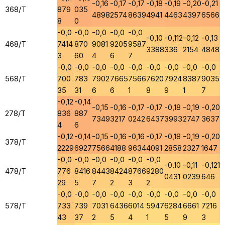
-0,16
-0,17
-0,17
-0,18
-0,19
-0,20
-0,21
368/T
879
035
4898
2574
8639
4941
4463
4397
6566
8
0
-0,0
-0,0
-0,0
-0,0
-0,0
-0,10
-0,112
-0,12
-0,13
468/T
7414
870
9081
9205
9587
3388
336
2154
4848
3
60
4
6
7
-0,0
-0,0
-0,0
-0,0
-0,0
-0,0
-0,0
-0,0
-0,0
568/T
700
783
7902
7665
7566
7620
7924
8387
9035
35
31
6
6
1
8
9
1
7
-0,12
-0,14
-0,15
-0,16
-0,17
-0,17
-0,18
-0,19
-0,20
278/T
836
887
7349
3217
0242
6437
3993
2747
3637
4
6
-0,12
-0,14
-0,15
-0,16
-0,16
-0,17
-0,18
-0,19
-0,20
378/T
2229
6927
7566
4188
9634
4091
2858
2327
1647
-0,0
-0,0
-0,0
-0,0
-0,0
-0,0
-0.10
-0,11
-0,121
478/T
776
8416
8443
8424
8766
9280
0431
0239
646
29
5
7
2
3
2
-0,0
-0,0
-0,0
-0,0
-0,0
-0,0
-0,0
-0,0
-0,0
578/T
733
739
7031
6436
6014
5947
6284
6661
7216
43
37
2
5
4
1
5
9
3