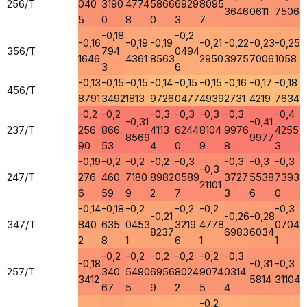
256/T
040
3190
4774
5866
6929
8095
3646
0611
7506
5
0
8
0
3
7
-0,18
-0,2
-0,16
-0,19
-0,19
-0,21
-0,22
-0,23
-0,25
356/T
794
0494
1646
4361
8563
2950
3975
7006
1058
3
6
-0,13
-0,15
-0,15
-0,14
-0,15
-0,15
-0,16
-0,17
-0,18
456/T
8791
3492
1813
9726
0477
4939
2731
4219
7634
-0,2
-0,2
-0,3
-0,3
-0,3
-0,3
-0,4
-0,31
-0,41
237/T
256
866
4113
6244
8104
9976
4255
8569
9977
90
53
4
0
9
8
3
-0,19
-0,2
-0,2
-0,2
-0,3
-0,3
-0,3
-0,3
-0,3
247/T
276
460
7180
8982
0589
3727
5538
7393
21101
6
59
9
2
7
3
6
0
-0,14
-0,18
-0,2
-0,2
-0,2
-0,3
-0,21
-0,26
-0,28
347/T
840
635
0453
3219
4778
0704
8237
6983
6034
2
8
1
6
1
1
-0,2
-0,2
-0,2
-0,2
-0,2
-0,3
-0,18
-0,31
-0,3
257/T
340
5490
6956
8024
9074
0314
3412
5814
31104
67
5
9
2
5
4
-0,2