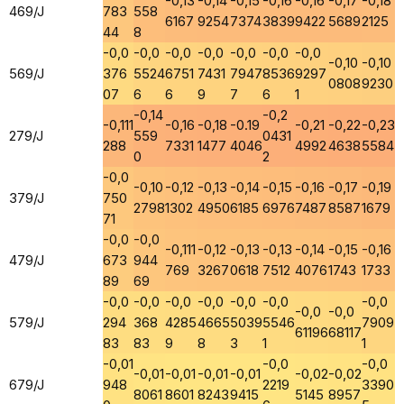
-0,13
-0,14
-0,15
-0,16
-0,16
-0,17
-0,18
469/J
783
558
6167
9254
7374
3839
9422
5689
2125
44
8
-0,0
-0,0
-0,0
-0,0
-0,0
-0,0
-0,0
-0,10
-0,10
569/J
376
5524
6751
7431
7947
8536
9297
0808
9230
07
6
6
9
7
6
1
-0,14
-0,2
-0,111
-0,16
-0,18
-0.19
-0,21
-0,22
-0,23
279/J
559
0431
288
7331
1477
4046
4992
4638
5584
0
2
-0,0
-0,10
-0,12
-0,13
-0,14
-0,15
-0,16
-0,17
-0,19
379/J
750
2798
1302
4950
6185
6976
7487
8587
1679
71
-0,0
-0,0
-0,111
-0,12
-0,13
-0,13
-0,14
-0,15
-0,16
479/J
673
944
769
3267
0618
7512
4076
1743
1733
89
69
-0,0
-0,0
-0,0
-0,0
-0,0
-0,0
-0,0
-0,0
-0,0
579/J
294
368
4285
4665
5039
5546
7909
61196
68117
83
83
9
8
3
1
1
-0,01
-0,0
-0,0
-0,01
-0,01
-0,01
-0,01
-0,02
-0,02
679/J
948
2219
3390
8061
8601
8243
9415
5145
8957