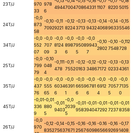
-0,13
-0,14
-0,15
-0,16
-0,17
-0,17
-0,18
23T/J
970
978
4944
7004
7086
4331
1107
8220
5015
33
6
-0,0
-0,10
-0,11
-0,12
-0,13
-0,13
-0,14
-0,14
-0,15
24T/J
873
7092
9221
8224
3713
9432
4068
9633
5546
58
-0,0
-0,0
-0,0
-0,0
-0,0
-0,0
-0,10
-0,10
-0,112
34T/J
552
707
8124
8987
9508
9943
2802
7548
728
07
09
3
6
5
7
-0,0
-0,10
-0,111
-0,11
-0,12
-0,12
-0,12
-0,13
-0,13
25T/J
799
048
478
7552
0163
3486
7172
0233
4361
79
4
-0,0
-0,0
-0,0
-0,0
-0,0
-0,0
-0,0
-0,0
-0,0
35T/J
437
555
6034
6391
6659
6781
6912
7057
7135
76
65
6
1
6
6
4
5
0
-0,01
-0,01
-0,0
-0,01
-0,01
-0,01
-0,01
-0,01
-0,01
45T/J
336
880
2039
9403
9583
9404
7292
7237
8358
9
5
5
-0,0
-0,12
-0,14
-0,15
-0,16
-0,16
-0.16
-0,16
-0,17
26T/J
970
8352
7563
7671
2567
6098
6566
9269
1408