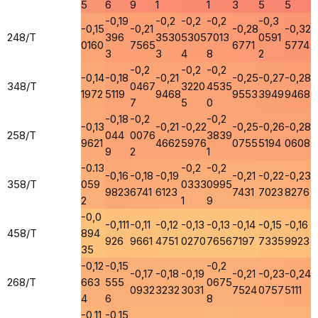
5
6
9
1
1
3
5
5
-0,19
-0,2
-0,2
-0,2
-0,3
-0,15
-0,21
-0,28
-0,32
248/T
396
3530
5305
7013
0591
0160
7565
6771
5774
3
3
4
8
2
-0,2
-0,2
-0,2
-0,14
-0,18
-0,21
-0,25
-0,27
-0,28
348/T
0467
3220
4535
1972
5119
9468
9553
3949
9468
7
5
0
-0,18
-0,2
-0,2
-0,13
-0,21
-0,22
-0,25
-0,26
-0,28
258/T
044
0076
3839
9621
4662
5976
0755
5194
0608
9
2
1
-0.13
-0,2
-0,2
-0,16
-0,18
-0,19
-0,21
-0,22
-0,23
358/T
059
0333
0995
9823
6741
6123
7431
7023
8276
2
1
9
-0,0
-0,111
-0,11
-0,12
-0,13
-0,13
-0,14
-0,15
-0,16
458/T
894
926
9661
4751
0270
7656
7197
7335
9923
35
-0,12
-0,15
-0,2
-0,17
-0,18
-0,19
-0,21
-0,23
-0,24
268/T
663
555
0675
0932
3232
3031
7524
0757
5111
4
6
8
-0,11
-0,15