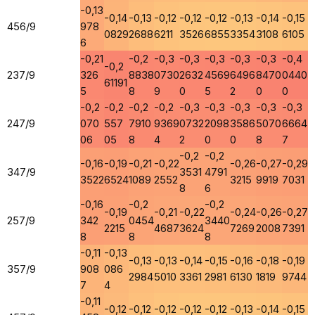
-0,13
-0,14
-0,13
-0,12
-0,12
-0,12
-0,13
-0,14
-0,15
456/9
978
0829
2688
6211
3526
6855
3354
3108
6105
6
-0,21
-0,2
-0,3
-0,3
-0,3
-0,3
-0,3
-0,4
-0,2
237/9
326
8838
0730
2632
4569
6496
8470
0440
61191
5
8
9
0
5
2
0
0
-0,2
-0,2
-0,2
-0,2
-0,3
-0,3
-0,3
-0,3
-0,3
247/9
070
557
7910
9369
0732
2098
3586
5070
6664
06
05
8
4
2
0
0
8
7
-0,2
-0,2
-0,16
-0,19
-0,21
-0,22
-0,26
-0,27
-0,29
347/9
3531
4791
3522
6524
1089
2552
3215
9919
7031
8
6
-0,16
-0,2
-0,2
-0,19
-0,21
-0,22
-0,24
-0,26
-0,27
257/9
342
0454
3440
2215
4687
3624
7269
2008
7391
8
8
8
-0,11
-0,13
-0,13
-0,13
-0,14
-0,15
-0,16
-0,18
-0,19
357/9
908
086
2984
5010
3361
2981
6130
1819
9744
7
4
-0,11
-0,12
-0,12
-0,12
-0,12
-0,12
-0,13
-0,14
-0,15