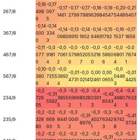
-0,16
-0,17
-0,17
-0,17
-0,17
-0,18
-0,19
-0,20
-0,21
267/8
498
097
1461
2799
7989
6398
4547
5448
6407
6
5
-0,14
-0,14
-0,14
-0,13
-0,14
-0,14
-0,15
-0,16
-0,17
367/8
000
334
0980
9910
1952
6469
1792
1537
1856
0
3
-0,11
-0,0
-0,0
-0,0
-0,0
-0,0
-0,0
-0,0
-0.0
467/8
077
9181
7061
5798
5205
5218
5860
6801
7874
0
4
2
0
7
0
6
4
1
-0,10
-0,0
-0,0
-0,0
-0,01
-0,0
0,00
0,00
-0,01
567/8
380
7255
3892
0446
4731
02141
2461
0655
4425
6
4
4
3
-0,2
-0,3
-0,3
-0,3
-0,4
-0,4
-0,4
-0,31
-0,42
234/9
729
3855
5966
8028
0301
4980
7633
5562
6543
05
5
2
1
3
4
5
-0,2
-0,2
-0,2
-0,3
-0,3
-0,3
-0,3
-0,31
-0,41
235/9
328
669
8441
0041
4027
6342
8742
8979
3734
80
93
5
2
1
3
8
-0,2
-0,2
-0,2
-0,2
-0,2
-0,2
-0,3
-0,3
-0,31