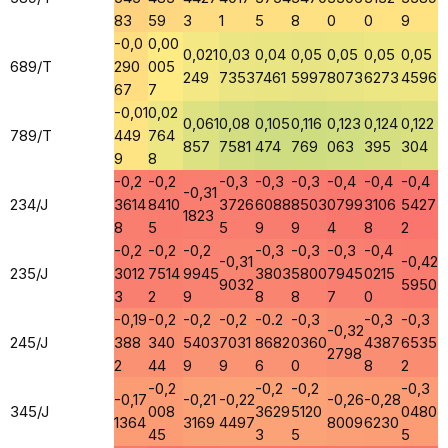
83
59
3
1
5
8
0
0
9
-0,0
0,00
0,021
0,03
0,04
0,05
0,05
0,05
0,05
689/T
290
005
249
7353
7461
5997
8073
6273
4596
67
7
-0,01
0,02
0,061
0,08
0,105
0,116
0,123
0,124
0,122
789/T
449
764
857
7581
474
769
063
395
304
9
8
-0,2
-0,2
-0,3
-0,3
-0,3
-0,4
-0,4
-0,4
-0,31
234/J
3614
8410
3726
6088
8503
0799
3106
5427
1823
8
5
5
9
9
4
8
2
-0,2
-0,2
-0,2
-0,3
-0,3
-0,3
-0,4
-0,31
-0,42
235/J
3012
7514
9945
3803
5800
7945
0215
9032
5950
3
2
9
8
8
7
0
-0,19
-0,2
-0,2
-0,2
-0.2
-0,3
-0,3
-0,3
-0,32
245/J
388
340
5403
7031
8682
0360
4387
6535
2798
2
44
9
9
6
0
8
2
-0,2
-0,2
-0,2
-0,3
-0,17
-0,21
-0,22
-0,26
-0,28
345/J
008
3629
5120
0480
1364
3169
4497
8009
6230
45
3
5
5