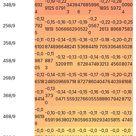
-0,19
-0,22
-0,27
-0,28
348/9
692
3439
4768
5996
0090
9125
0791
1895
5972
4
3
6
7
4
-0,12
-0,2
-0,15
-0,16
-0,17
-0,19
-0,22
-0,23
-0,25
258/9
792
0567
1819
5066
6629
0522
2613
8968
7583
5
0
-0,11
-0,13
-0,14
-0,15
-0,16
-0,17
-0.18
-0,20
-0,21
358/9
6100
8746
9664
8241
5368
4419
7053
0646
5028
-0,0
-0,11
-0,12
-0,13
-0,13
-0,14
-0,15
-0,16
-0,17
458/9
987
887
5209
1111
6728
4748
3213
4560
8074
05
3
-0,12
-0,14
-0,15
-0,15
-0,16
-0,17
-0,19
-0,20
-0,21
268/9
6518
2485
0966
9718
8727
8604
0476
4039
8168
-0,13
-0,11
-0,14
-0,14
-0,15
-0,16
-0,16
-0,17
-0,18
368/9
373
8414
0471
5593
2766
0555
8880
7942
8712
0
-0,0
-0,10
-0,10
-0,11
-0,11
-0,11
-0,11
-0,12
-0,13
468/9
9619
6591
9638
0278
0596
3392
9340
5815
4740
9
-0,0
-0,0
-0,0
-0,0
-0,0
-0,0
-0,0
-0,0
-0,0