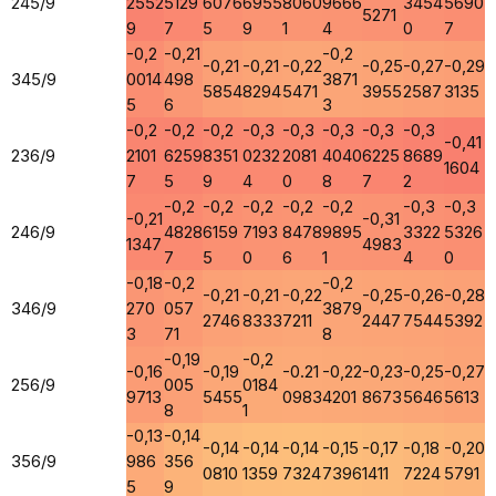
245/9
2552
5129
6076
6955
8060
9666
3454
5690
5271
9
7
5
9
1
4
0
7
-0,2
-0,21
-0,2
-0,21
-0,21
-0,22
-0,25
-0,27
-0,29
345/9
0014
498
3871
5854
8294
5471
3955
2587
3135
5
6
3
-0,2
-0,2
-0,2
-0,3
-0,3
-0,3
-0,3
-0,3
-0,41
236/9
2101
6259
8351
0232
2081
4040
6225
8689
1604
7
5
9
4
0
8
7
2
-0,2
-0,2
-0,2
-0,2
-0,2
-0,3
-0,3
-0,21
-0,31
246/9
4828
6159
7193
8478
9895
3322
5326
1347
4983
7
5
0
6
1
4
0
-0,18
-0,2
-0,2
-0,21
-0,21
-0,22
-0,25
-0,26
-0,28
346/9
270
057
3879
2746
8333
7211
2447
7544
5392
3
71
8
-0,19
-0,2
-0,16
-0,19
-0.21
-0,22
-0,23
-0,25
-0,27
256/9
005
0184
9713
5455
0983
4201
8673
5646
5613
8
1
-0,13
-0,14
-0,14
-0,14
-0,14
-0,15
-0,17
-0,18
-0,20
356/9
986
356
0810
1359
7324
7396
1411
7224
5791
5
9