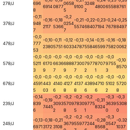
278/J
696
0658
3248
6914
0877
9100
4800
6558
8761
8
5
2
-0,11
-0,2
-0,16
-0,18
-0,21
-0,22
-0,23
-0,24
-0,25
378/J
948
0254
2117
5366
5574
6840
7194
7678
8497
7
7
-0,0
-0,10
-0,11
-0,12
-0,13
-0,14
-0,15
-0,16
-0,18
478/J
777
2380
5751
6033
4787
5584
6599
7582
0062
53
-0,0
-0,0
-0,0
-0,0
-0,0
-0,0
-0,0
-0,0
-0,10
578/J
5211
6170
6636
6888
7300
7977
8707
9755
8570
3
9
7
9
7
2
1
3
-0,0
-0,0
-0,0
-0,0
-0,0
-0,0
-0,0
-0,0
-0,0
678/J
4591
443
4140
4127
4137
4389
4710
5102
5720
5
03
6
8
8
6
6
2
8
-0,14
-0,2
-0,2
-0,2
-0,2
-0,3
-0,3
-0,19
-0,31
239/J
839
3093
5709
7830
9775
3639
5308
7445
8324
6
2
8
5
1
0
0
-0,2
-0,2
-0,2
-0,3
-0,13
-0,18
-0,21
-0,28
-0.32
249/J
3679
5597
7244
0547
6971
3172
3108
8568
1037