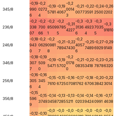
-0,19
-0,2
-0,2
-0,19
-0,19
-0,21
-0,22
-0,24
-0,26
345/8
990
0272
0014
5781
4067
0077
3591
2500
2202
6
4
3
-0,2
-0,2
-0,2
-0,2
-0,3
-0,3
-0,3
-0,31
-0,3
236/8
338
700
8509
9785
3136
4923
7035
4227
91810
07
66
1
5
6
4
5
-0,18
-0,2
-0,2
-0,2
-0,21
-0,22
-0,25
-0,27
-0,29
246/8
943
0629
0981
4057
7894
7430
7489
6929
9149
0
7
8
6
-0,18
-0,19
-0,2
-0,19
-0,19
-0,21
-0,22
-0,23
-0,25
346/8
307
509
0178
5471
5702
0835
3418
7878
6320
7
0
0
-0,16
-0,16
-0,15
-0,15
-0,16
-0,17
-0,18
-0,20
-0,22
256/8
305
345
7610
6725
0708
1762
6706
3842
3014
6
4
-0,15
-0,15
-0,14
-0,13
-0,13
-0,14
-0,14
-0,16
-0,17
356/8
596
3749
3458
7285
5211
0203
9424
0991
4638
9
-0,0
-0,0
-0,0
-0,0
-0,0
-0,0
-0,0
-0,12
-0,10