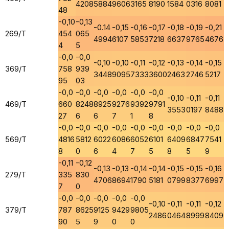
4208
5884
9606
3165
8190
1584
0316
8081
48
-0,10
-0,13
-0.14
-0,15
-0,16
-0,17
-0,18
-0,19
-0,21
269/T
454
065
4994
6107
5853
7218
6637
9765
4676
4
5
-0,0
-0,0
-0,10
-0,10
-0,11
-0,12
-0,13
-0,14
-0,15
369/T
758
939
3448
9095
7333
3600
2463
2746
5217
95
03
-0,0
-0,0
-0,0
-0,0
-0,0
-0,0
-0,10
-0,11
-0,11
469/T
660
8248
8925
9276
9392
9791
3553
0197
8488
27
6
6
7
1
8
-0,0
-0,0
-0,0
-0,0
-0,0
-0,0
-0,0
-0,0
-0,0
569/T
4816
5812
6022
6086
6052
6101
6409
6847
7541
8
0
6
4
7
5
8
5
9
-0,11
-0,12
-0,13
-0,13
-0,14
-0,14
-0,15
-0,15
-0,16
279/T
335
830
4706
8694
1790
5181
0799
8377
6997
7
0
-0,0
-0,0
-0,0
-0,0
-0,0
-0,10
-0,11
-0,11
-0,12
379/T
787
8625
9125
9429
9805
2486
0464
8999
8409
90
5
9
0
0