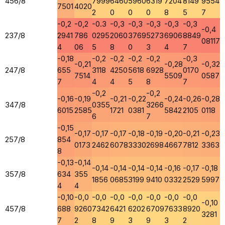
456/8
7999
6460
5960
6319
7204
8149
9554
7501
4020
2
0
0
0
8
5
7
-0,2
-0,2
-0.3
-0,3
-0,3
-0,3
-0,3
-0,3
-0,4
237/8
2941
786
0295
2060
3769
5273
6906
8849
08117
4
06
5
8
0
3
4
7
-0,18
-0,2
-0,2
-0,2
-0,2
-0,3
-0,21
-0,28
-0,32
247/8
655
3118
4250
5618
6928
0170
7514
5509
0587
7
4
4
5
8
7
-0,2
-0,2
-0,16
-0,19
-0,21
-0,22
-0,24
-0,26
-0,28
347/8
0355
3266
6015
2585
1721
0381
5842
2105
0118
6
7
-0,15
-0,17
-0,17
-0,17
-0,18
-0,19
-0,20
-0,21
-0,23
257/8
854
0173
2462
6078
3330
2698
4667
7812
3363
8
-0,13
-0,14
-0,14
-0,14
-0,14
-0,14
-0,16
-0,17
-0,18
357/8
634
355
1856
0685
3199
9410
0332
2529
5997
4
4
-0,10
-0,0
-0,0
-0,0
-0,0
-0,0
-0,0
-0,0
-0,10
457/8
688
9260
7342
6421
6202
6709
7633
8920
3281
7
2
8
9
3
9
3
2