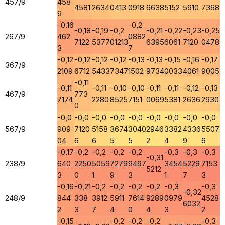
457/9
458
4581
2634
0413
0918
6638
5152
5910
7368
9
-0.16
-0,2
-0,18
-0,19
-0,2
-0,21
-0,22
-0,23
-0,25
267/9
462
0882
7122
5377
01213
6395
6061
7120
0478
3
7
-0,12
-0,12
-0,12
-0,12
-0,13
-0,13
-0,15
-0,16
-0,17
367/9
2109
6712
5433
7347
1502
9734
0033
4061
9005
-0,11
-0,11
-0,11
-0,10
-0,10
-0,11
-0,11
-0,12
-0,13
467/9
773
7174
2280
8525
7151
0069
5381
2636
2930
0
-0,0
-0,0
-0,0
-0,0
-0,0
-0,0
-0,0
-0,0
-0,0
567/9
909
7120
5158
3674
3040
2946
3382
4336
5507
04
6
6
5
5
2
4
9
6
-0,17
-0,2
-0,2
-0,2
-0,2
-0,3
-0,3
-0,3
-0,31
238/9
640
2250
5059
7279
9497
3454
5229
7153
5212
3
0
1
9
3
1
7
3
-0,16
-0,21
-0,2
-0,2
-0,2
-0,2
-0,3
-0,3
-0,32
248/9
844
338
3912
5911
7614
9289
0979
4528
6032
2
3
7
4
0
4
3
2
-0,15
-0,2
-0,2
-0,2
-0,3