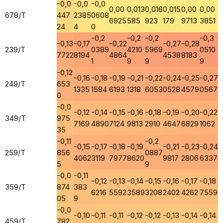
-0,0
-0,0
-0,0
0,00
0,013
0,016
0,015
0,00
0,00
678/T
447
2385
0608
6925
585
923
179
9713
3851
24
4
0
-0,2
-0,2
-0,2
-0,3
-0,13
-0,17
-0,22
-0,27
-0,28
239/T
0389
4210
5969
0510
7722
8194
4864
4538
8183
1
9
9
9
-0,12
-0,16
-0,18
-0,19
-0,21
-0,22
-0,24
-0,25
-0,27
249/T
653
1335
1584
6193
1318
6053
0528
4579
0567
0
-0,0
-0,12
-0,14
-0,15
-0,16
-0,18
-0,19
-0,20
-0,22
349/T
975
7169
4890
7124
9813
2910
4647
6829
1062
35
-0,11
-0,2
-0,15
-0,17
-0,18
-0,19
-0,21
-0,23
-0,24
259/T
856
0887
4062
3119
7977
8620
9817
2806
6337
5
9
-0,0
-0,11
-0,12
-0,13
-0,14
-0,15
-0,16
-0,17
-0,18
359/T
874
383
6216
5592
3589
3208
2402
4262
7559
05
9
-0,0
-0,10
-0,11
-0,11
-0,12
-0,12
-0,13
-0,14
-0,14
459/T
782