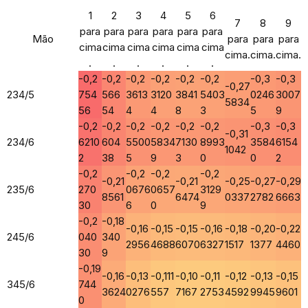
1
2
3
4
5
6
7
8
9
para
para
para
para
para
para
Mão
para
para
para
cima
cima
cima
cima
cima
cima
cima.
cima.
cima.
.
.
.
.
.
.
-0,2
-0,2
-0,2
-0,2
-0,2
-0,2
-0,3
-0,3
-0,27
234/5
754
566
3613
3120
3841
5403
0246
3007
5834
56
54
4
4
8
3
5
9
-0,2
-0,2
-0,2
-0,2
-0,2
-0,2
-0,3
-0,3
-0,31
234/6
6210
604
5500
5834
7130
8993
3584
6154
1042
2
38
5
9
3
0
0
2
-0,2
-0,2
-0,2
-0,2
-0,21
-0,21
-0,25
-0,27
-0,29
235/6
270
0676
0657
3129
8561
6474
0337
2782
6663
30
6
0
9
-0,2
-0,18
-0,16
-0,15
-0,15
-0,16
-0,18
-0,20
-0,22
245/6
040
340
2956
4688
6070
6327
1517
1377
4460
30
9
-0,19
-0,16
-0,13
-0,111
-0,10
-0,11
-0,12
-0,13
-0,15
345/6
744
3624
0276
557
7167
2753
4592
9945
9601
0