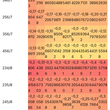
346/7
033
2116
8659
2488
5461
4229
7131
3896
2930
3
-0,17
-0,17
-0,17
-0,16
-0,17
-0,17
-0,18
-0,20
-0,21
256/7
904
647
2067
9811
2398
8480
7672
0802
6017
6
8
-0,0
-0,0
-0,0
-0,14
-0,12
-0,10
-0,0
-0,10
-0,12
356/7
8509
8526
9364
8112
3928
0619
82171
7978
5051
1
9
2
-0,0
-0,0
-0,0
-0,0
-0,0
-0,0
-0,0
-0,13
-0,10
456/7
6607
4142
3158
3044
3545
4431
5594
9611
2956
8
2
9
4
5
7
8
-0,2
-0,31
-0,3
-0,3
-0,3
-0,3
-0,4
-0,4
-0,4
234/8
806
438
2922
4470
6302
8468
0787
3210
5758
81
9
9
9
1
4
9
7
2
-0,2
-0,2
-0,2
-0,2
-0,3
-0,3
-0.3
-0,3
-0,3
235/8
4156
673
7562
8663
0176
2054
4230
6447
9078
4
03
6
6
0
7
2
9
9
-0,2
-0,2
-0,2
-0,2
-0,2
-0,3
-0,21
-0,25
-0,27
245/8
008
058
0543
0976
3639
0302
9858
6128
7664
96
54
8
8
7
0