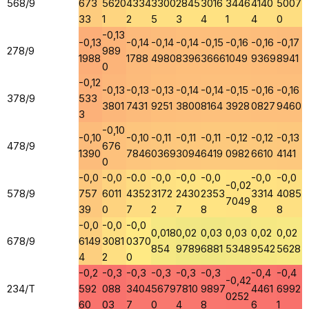
568/9
673
5620
4334
3300
2845
3016
3446
4140
5007
33
1
2
5
3
4
1
4
0
-0,13
-0,13
-0,14
-0,14
-0,14
-0,15
-0,16
-0,16
-0,17
278/9
989
1988
1788
4980
8396
3666
1049
9369
8941
0
-0,12
-0,13
-0,13
-0,13
-0,14
-0,14
-0,15
-0,16
-0,16
378/9
533
3801
7431
9251
3800
8164
3928
0827
9460
3
-0,10
-0,10
-0,10
-0,11
-0,11
-0,11
-0,12
-0,12
-0,13
478/9
676
1390
7846
0369
3094
6419
0982
6610
4141
0
-0,0
-0,0
-0.0
-0,0
-0,0
-0,0
-0,0
-0,0
-0,02
578/9
757
6011
4352
3172
2430
2353
3314
4085
7049
39
0
7
2
7
8
8
8
-0,0
-0,0
-0,0
0,018
0,02
0,03
0,03
0,02
0,02
678/9
6149
3081
0370
854
9789
6881
5348
9542
5628
4
2
0
-0,2
-0,3
-0,3
-0,3
-0,3
-0,3
-0,4
-0,4
-0,42
234/T
592
088
3404
5679
7810
9897
4461
6992
0252
60
03
7
0
4
8
6
1