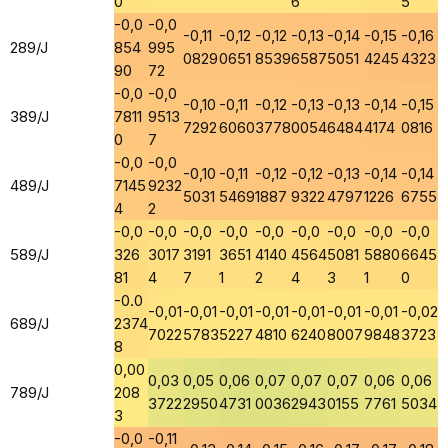
0
6
5
-0,0
-0,0
-0,11
-0,12
-0,12
-0,13
-0,14
-0,15
-0,16
289/J
854
995
0829
0651
8539
6587
5051
4245
4323
90
72
-0,0
-0,0
-0,10
-0,11
-0,12
-0,13
-0,13
-0,14
-0,15
389/J
7811
9513
7292
6060
3778
0054
6484
4174
0816
0
7
-0,0
-0,0
-0,10
-0,11
-0,12
-0,12
-0,13
-0,14
-0,14
489/J
7145
9232
5031
5469
1887
9322
4797
1226
6755
4
2
-0,0
-0,0
-0,0
-0,0
-0,0
-0,0
-0,0
-0,0
-0,0
589/J
326
3017
3191
3651
4140
4564
5081
5880
6645
81
4
7
1
2
4
3
1
0
-0.0
-0,01
-0,01
-0,01
-0,01
-0,01
-0,01
-0,01
-0,02
689/J
2374
7022
5783
5227
4810
6240
8007
9848
3723
8
0,00
0,03
0,05
0,06
0,07
0,07
0,07
0,06
0,06
789/J
208
3722
2950
4731
0036
2943
0155
7761
5034
3
-0,0
-0,11