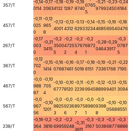
-0,14
-0,17
-0,18
-0,19
-0,19
-0,21
-0,23
-0,24
357/T
0765
0114
2083
4132
1287
8740
9799
2450
6184
5
-0,11
-0,12
-0,13
-0,13
-0.13
-0,14
-0,15
-0,16
-0,18
457/T
025
965
4001
4312
6293
3234
4685
6954
0476
0
8
-0,17
-0,2
-0,2
-0,2
-0,2
-0,3
-0,21
-0,28
-0,29
267/T
003
3500
4725
5767
6872
0787
3415
0464
3917
0
5
2
4
1
5
-0,12
-0,15
-0,16
-0,16
-0,17
-0,18
-0,19
-0,21
-0,22
367/T
702
1414
0768
7461
5018
6151
7336
1768
7195
0
-0,0
-0,10
-0,10
-0,10
-0,11
-0,11
-0,12
-0,13
-0,15
467/T
988
705
6777
8120
2239
9945
8899
9401
3094
87
4
-0,0
-0,0
-0,0
-0,0
-0,0
-0,0
-0,10
-0,10
-0,10
567/T
967
9825
9236
8975
8980
9398
1201
0568
8551
56
3
6
7
1
8
-0,18
-0,2
-0,2
-0,2
-0,3
-0,3
-0,3
-0,3
-0,31
238/T
364
3816
6995
9248
3167
5038
6877
8886
3611