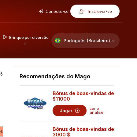
Conecte-se
Inscrever-se
Brinque por diversão
Português (Brasileiro)
26
Recomendações do Mago
Bônus de boas-vindas
de
$11000
Ler a
Jogar
análise
9 PARA
CIMA.
Bônus de boas-vindas
de
-0,395505
3000 $