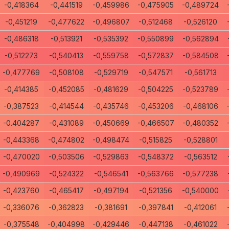
-0,418364
-0,441519
-0,459986
-0,475905
-0,489724
-0,451219
-0,477622
-0,496807
-0,512468
-0,526120
-0,486318
-0,513921
-0,535392
-0,550899
-0,562894
-0,512273
-0,540413
-0,559758
-0,572837
-0,584508
-0,477769
-0,508108
-0,529719
-0,547571
-0,561713
-0,414385
-0,452085
-0,481629
-0,504225
-0,523789
-0,387523
-0,414544
-0,435746
-0,453206
-0,468106
-0.404287
-0,431089
-0,450669
-0,466507
-0,480352
-0,443368
-0,474802
-0,498474
-0,515825
-0,528801
-0,470020
-0,503506
-0,529863
-0,548372
-0,563512
-0,490969
-0,524322
-0,546541
-0,563766
-0,577238
-0,423760
-0,465417
-0,497194
-0,521356
-0,540000
-0,336076
-0,362823
-0,381691
-0,397841
-0,412061
-0,375548
-0,404998
-0,429446
-0,447138
-0,461022