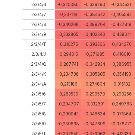
2/3/4/6
-0,320080
-0,339290
-0,344531
2/3/4/7
-0,337114
-0,384542
-0,405592
2/3/4/8
-0,340268
-0,399764
-0,427818
2/3/4/9
-0,332865
-0,402340
-0,438041
2/3/4/T
-0,316275
-0,393306
-0,434276
2/3/4/J
-0,294015
-0,371985
-0,416010
2/3/4/Q
-0,267741
-0,342934
-0,386955
2/3/4/K
-0,234738
-0,305805
-0,354193
2/3/4/A
-0,213186
-0,274804
-0,315102
2/3/5/6
-0,283530
-0,299570
-0,299256
2/3/5/7
-0,294707
-0,332891
-0,349768
2/3/5/8
-0,299043
-0,348634
-0,371864
2/3/5/9
-0,289698
-0,347699
-0,378771
2/3/5/T
-0,307650
-0,379962
-0,413339