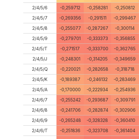
2/4/5/6
-0,259712
-0,258281
-0,250812
2/4/5/7
-0,269356
-0,291511
-0,299467
2/4/5/8
-0,255077
-0,287267
-0,300114
2/4/5/9
-0,279701
-0,333373
-0,356855
2/4/5/T
-0,271517
-0,333700
-0,362765
2/4/5/J
-0,248301
-0,314205
-0,349659
2/4/5/Q
-0,220021
-0,282658
-0,318718
2/4/5/K
-0,189387
-0,246132
-0,283469
2/4/5/A
-0,170000
-0,222934
-0,254936
2/4/6/7
-0,255242
-0,293687
-0,309791
2/4/6/8
-0,241706
-0,282874
-0,302906
2/4/6/9
-0,265248
-0,328328
-0,360410
2/4/6/T
-0,251836
-0,323708
-0,361404