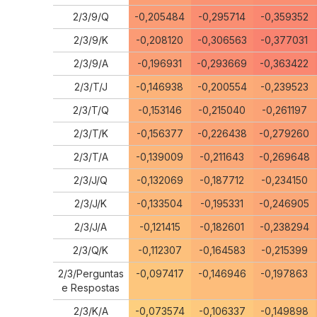
2/3/9/Q
-0,205484
-0,295714
-0,359352
2/3/9/K
-0,208120
-0,306563
-0,377031
2/3/9/A
-0,196931
-0,293669
-0,363422
2/3/T/J
-0,146938
-0,200554
-0,239523
2/3/T/Q
-0,153146
-0,215040
-0,261197
2/3/T/K
-0,156377
-0,226438
-0,279260
2/3/T/A
-0,139009
-0,211643
-0,269648
2/3/J/Q
-0,132069
-0,187712
-0,234150
2/3/J/K
-0,133504
-0,195331
-0,246905
2/3/J/A
-0,121415
-0,182601
-0,238294
2/3/Q/K
-0,112307
-0,164583
-0,215399
2/3/Perguntas
-0,097417
-0,146946
-0,197863
e Respostas
2/3/K/A
-0,073574
-0,106337
-0,149898