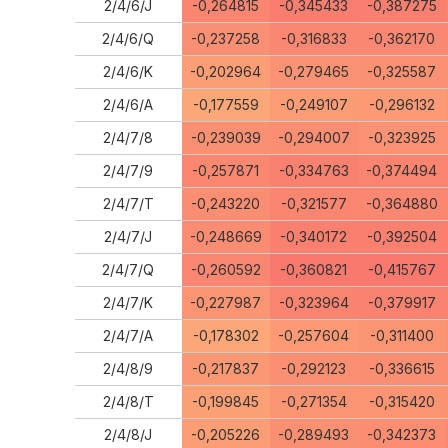
2/4/6/J
-0,264815
-0,345433
-0,387275
2/4/6/Q
-0,237258
-0,316833
-0,362170
2/4/6/K
-0,202964
-0,279465
-0,325587
2/4/6/A
-0,177559
-0,249107
-0,296132
2/4/7/8
-0,239039
-0,294007
-0,323925
2/4/7/9
-0,257871
-0,334763
-0,374494
2/4/7/T
-0,243220
-0,321577
-0,364880
2/4/7/J
-0,248669
-0,340172
-0,392504
2/4/7/Q
-0,260592
-0,360821
-0,415767
2/4/7/K
-0,227987
-0,323964
-0,379917
2/4/7/A
-0,178302
-0,257604
-0,311400
2/4/8/9
-0,217837
-0,292123
-0,336615
2/4/8/T
-0,199845
-0,271354
-0,315420
2/4/8/J
-0,205226
-0,289493
-0,342373