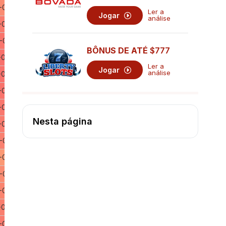
-0,431063
Ler a
Jogar
análise
-0,504502
-0,535120
BÔNUS DE ATÉ
$777
-0,558070
Ler a
Jogar
análise
-0,549799
-0,542934
-0,524474
Nesta página
-0,507385
-0,481619
-0,372091
-0,433571
-0,463412
-0,492930
-0,509172