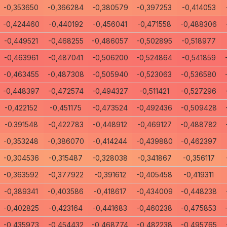
-0,353650
-0,366284
-0,380579
-0,397253
-0,414053
-0,424460
-0,440192
-0,456041
-0,471558
-0,488306
-0,449521
-0,468255
-0,486057
-0,502895
-0,518977
-0,463961
-0,487041
-0,506200
-0,524864
-0,541859
-0,463455
-0,487308
-0,505940
-0,523063
-0,536580
-0,448397
-0,472574
-0,494327
-0,511421
-0,527296
-0,422152
-0,451175
-0,473524
-0,492436
-0,509428
-0.391548
-0,422783
-0,448912
-0,469127
-0,488782
-0,353248
-0,386070
-0,414244
-0,439880
-0,462397
-0,304536
-0,315487
-0,328038
-0,341867
-0,356117
-0,363592
-0,377922
-0,391612
-0,405458
-0,419311
-0,389341
-0,403586
-0,418617
-0,434009
-0,448238
-0,402825
-0,423164
-0,441683
-0,460238
-0,475853
-0,435973
-0,454432
-0,468774
-0,482238
-0,495765