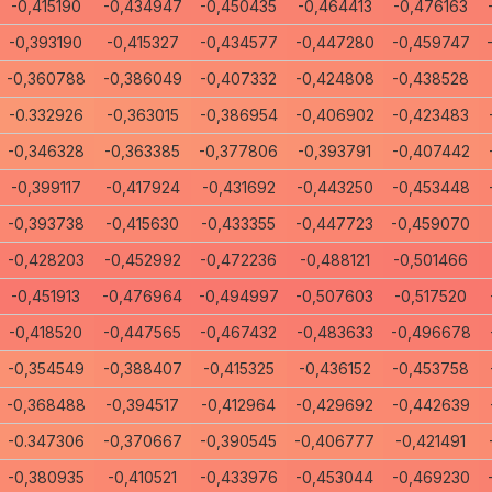
-0,415190
-0,434947
-0,450435
-0,464413
-0,476163
-0,393190
-0,415327
-0,434577
-0,447280
-0,459747
-0,360788
-0,386049
-0,407332
-0,424808
-0,438528
-0.332926
-0,363015
-0,386954
-0,406902
-0,423483
-0,346328
-0,363385
-0,377806
-0,393791
-0,407442
-0,399117
-0,417924
-0,431692
-0,443250
-0,453448
-0,393738
-0,415630
-0,433355
-0,447723
-0,459070
-0,428203
-0,452992
-0,472236
-0,488121
-0,501466
-0,451913
-0,476964
-0,494997
-0,507603
-0,517520
-0,418520
-0,447565
-0,467432
-0,483633
-0,496678
-0,354549
-0,388407
-0,415325
-0,436152
-0,453758
-0,368488
-0,394517
-0,412964
-0,429692
-0,442639
-0.347306
-0,370667
-0,390545
-0,406777
-0,421491
-0,380935
-0,410521
-0,433976
-0,453044
-0,469230