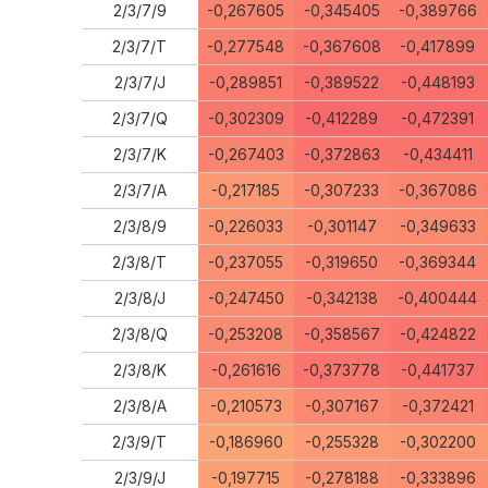
2/3/7/9
-0,267605
-0,345405
-0,389766
2/3/7/T
-0,277548
-0,367608
-0,417899
2/3/7/J
-0,289851
-0,389522
-0,448193
2/3/7/Q
-0,302309
-0,412289
-0,472391
2/3/7/K
-0,267403
-0,372863
-0,434411
2/3/7/A
-0,217185
-0,307233
-0,367086
2/3/8/9
-0,226033
-0,301147
-0,349633
2/3/8/T
-0,237055
-0,319650
-0,369344
2/3/8/J
-0,247450
-0,342138
-0,400444
2/3/8/Q
-0,253208
-0,358567
-0,424822
2/3/8/K
-0,261616
-0,373778
-0,441737
2/3/8/A
-0,210573
-0,307167
-0,372421
2/3/9/T
-0,186960
-0,255328
-0,302200
2/3/9/J
-0,197715
-0,278188
-0,333896