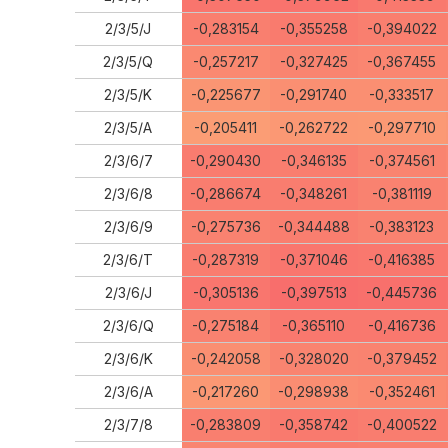
2/3/5/J
-0,283154
-0,355258
-0,394022
2/3/5/Q
-0,257217
-0,327425
-0,367455
2/3/5/K
-0,225677
-0,291740
-0,333517
2/3/5/A
-0,205411
-0,262722
-0,297710
2/3/6/7
-0,290430
-0,346135
-0,374561
2/3/6/8
-0,286674
-0,348261
-0,381119
2/3/6/9
-0,275736
-0,344488
-0,383123
2/3/6/T
-0,287319
-0,371046
-0,416385
2/3/6/J
-0,305136
-0,397513
-0,445736
2/3/6/Q
-0,275184
-0,365110
-0,416736
2/3/6/K
-0,242058
-0,328020
-0,379452
2/3/6/A
-0,217260
-0,298938
-0,352461
2/3/7/8
-0,283809
-0,358742
-0,400522