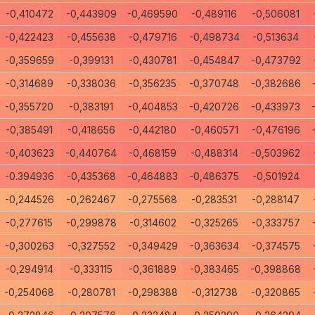
-0,410472
-0,443909
-0,469590
-0,489116
-0,506081
-0,422423
-0,455638
-0,479716
-0,498734
-0,513634
-0,359659
-0,399131
-0,430781
-0,454847
-0,473792
-0,314689
-0,338036
-0,356235
-0,370748
-0,382686
-0,355720
-0,383191
-0,404853
-0,420726
-0,433973
-0,385491
-0,418656
-0,442180
-0,460571
-0,476196
-0,403623
-0,440764
-0,468159
-0,488314
-0,503962
-0.394936
-0,435368
-0,464883
-0,486375
-0,501924
-0,244526
-0,262467
-0,275568
-0,283531
-0,288147
-0,277615
-0,299878
-0,314602
-0,325265
-0,333757
-0,300263
-0,327552
-0,349429
-0,363634
-0,374575
-0,294914
-0,333115
-0,361889
-0,383465
-0,398868
-0,254068
-0,280781
-0,298388
-0,312738
-0,320865