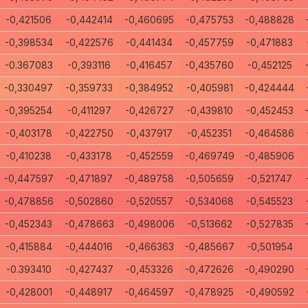
-0,421506
-0,442414
-0,460695
-0,475753
-0,488828
-0,398534
-0,422576
-0,441434
-0,457759
-0,471883
-0.367083
-0,393116
-0,416457
-0,435760
-0,452125
-0,330497
-0,359733
-0,384952
-0,405981
-0,424444
-0,395254
-0,411297
-0,426727
-0,439810
-0,452453
-0,403178
-0,422750
-0,437917
-0,452351
-0,464586
-0,410238
-0,433178
-0,452559
-0,469749
-0,485906
-0,447597
-0,471897
-0,489758
-0,505659
-0,521747
-0,478856
-0,502860
-0,520557
-0,534068
-0,545523
-0,452343
-0,478663
-0,498006
-0,513662
-0,527835
-0,415884
-0,444016
-0,466363
-0,485667
-0,501954
-0.393410
-0,427437
-0,453326
-0,472626
-0,490290
-0,428001
-0,448917
-0,464597
-0,478925
-0,490592