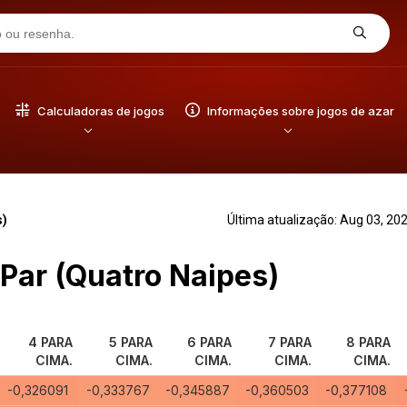
Calculadoras de jogos
Informações sobre jogos de azar
s)
Última atualização: Aug 03, 20
ar (Quatro Naipes)
4 PARA
5 PARA
6 PARA
7 PARA
8 PARA
CIMA.
CIMA.
CIMA.
CIMA.
CIMA.
-0,326091
-0,333767
-0,345887
-0,360503
-0,377108