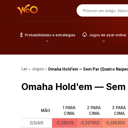
Probabilidades e estratégias
Jogos de azar online
Lar
Jogos
Omaha Hold'em — Sem Par (Quatro Naipe
›
›
Omaha Hold'em — Sem P
1 PARA
2 PARA
3 PARA
MÃO
CIMA.
CIMA.
CIMA.
2/3/4/5
-0,335213
-0,337852
-0,326300