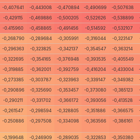
-0,407641
-0,443008
-0,470894
-0,490699
-0,507638
-0,429115
-0,469886
-0,500205
-0,522626
-0,538899
-0.415960
-0,458865
-0,491456
-0,514592
-0,532107
-0,268790
-0,289684
-0,305991
-0,316044
-0,323147
-0,296363
-0,323825
-0,342137
-0,354547
-0,363214
-0,322695
-0,354165
-0,376948
-0,393535
-0,405549
-0,319885
-0,362001
-0,392759
-0,416204
-0,433004
-0,273385
-0,303787
-0,323963
-0,339147
-0,349382
-0,290896
-0,325690
-0,353457
-0,373080
-0,385123
-0,290211
-0,331702
-0,366172
-0,393056
-0,413528
-0,261547
-0,298594
-0,328805
-0,351886
-0,366575
-0.250886
-0,297508
-0,334098
-0,363566
-0,386161
-0,199648
-0,246909
-0,289035
-0,322853
-0,350380