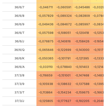
36/6/7
-0,046711
-0,060591
-0,045486
-0,0329
36/6/8
-0,057829
-0,089324
-0,082809
-0,0784
36/6/9
-0,049436
-0,084672
-0,085997
-0,0834
36/6/T
-0,057598
-0,108051
-0,120418
-0,12539
36/6/J
-0,076875
-0,140616
-0,158426
-0.16546
36/6/Q
-0,065646
-0,122699
-0,143000
-0,15175
36/6/K
-0,050365
-0,101791
-0,121395
-0,13336
36/6/A
-0,033110
-0,078840
-0,101403
-0,12148
37/3/8
-0,116659
-0,151001
-0,147468
-0,14830
37/3/9
-0,105938
-0,138632
-0,137588
-0,13959
37/3/T
-0,113864
-0,154234
-0,159675
-0,16630
37/3/J
-0,125805
-0,177627
-0,192205
-0,2048