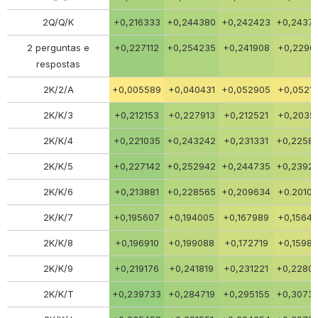
2Q/Q/K
+0,216333
+0,244380
+0,242423
+0,2437
2 perguntas e
+0,227112
+0,254235
+0,241908
+0,2296
respostas
2K/2/A
+0,005589
+0,040431
+0,052905
+0,0521
2K/K/3
+0,212153
+0,227913
+0,212521
+0,2035
2K/K/4
+0,221035
+0,243242
+0,231331
+0,2258
2K/K/5
+0,227142
+0,252942
+0,244735
+0,2392
2K/K/6
+0,213881
+0,228565
+0,209634
+0.2010
2K/K/7
+0,195607
+0,194005
+0,167989
+0,1564
2K/K/8
+0,196910
+0,199088
+0,172719
+0,1598
2K/K/9
+0,219176
+0,241819
+0,231221
+0,2280
2K/K/T
+0,239733
+0,284719
+0,295155
+0,3073