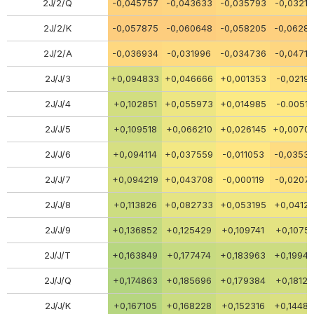
2J/2/Q
-0,045757
-0,043633
-0,035793
-0,03210
2J/2/K
-0,057875
-0,060648
-0,058205
-0,0628
2J/2/A
-0,036934
-0,031996
-0,034736
-0,04718
2J/J/3
+0,094833
+0,046666
+0,001353
-0,02199
2J/J/4
+0,102851
+0,055973
+0,014985
-0.00511
2J/J/5
+0,109518
+0,066210
+0,026145
+0,0070
2J/J/6
+0,094114
+0,037559
-0,011053
-0,0353
2J/J/7
+0,094219
+0,043708
-0,000119
-0,02071
2J/J/8
+0,113826
+0,082733
+0,053195
+0,0412
2J/J/9
+0,136852
+0,125429
+0,109741
+0,10751
2J/J/T
+0,163849
+0,177474
+0,183963
+0,1994
2J/J/Q
+0,174863
+0,185696
+0,179384
+0,18127
2J/J/K
+0,167105
+0,168228
+0,152316
+0,1448