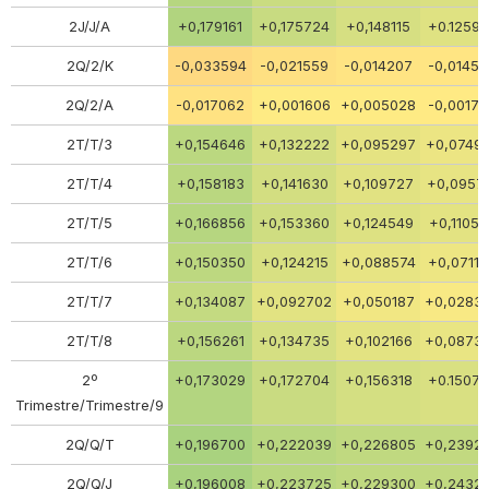
2J/J/A
+0,179161
+0,175724
+0,148115
+0.1259
2Q/2/K
-0,033594
-0,021559
-0,014207
-0,01455
2Q/2/A
-0,017062
+0,001606
+0,005028
-0,00170
2T/T/3
+0,154646
+0,132222
+0,095297
+0,0749
2T/T/4
+0,158183
+0,141630
+0,109727
+0,0957
2T/T/5
+0,166856
+0,153360
+0,124549
+0,11057
2T/T/6
+0,150350
+0,124215
+0,088574
+0,07118
2T/T/7
+0,134087
+0,092702
+0,050187
+0,0283
2T/T/8
+0,156261
+0,134735
+0,102166
+0,0873
2º
+0,173029
+0,172704
+0,156318
+0.15074
Trimestre/Trimestre/9
2Q/Q/T
+0,196700
+0,222039
+0,226805
+0,2392
2Q/Q/J
+0,196008
+0,223725
+0,229300
+0,2432