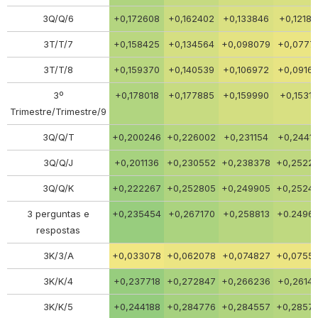
3Q/Q/6
+0,172608
+0,162402
+0,133846
+0,12184
3T/T/7
+0,158425
+0,134564
+0,098079
+0,0777
3T/T/8
+0,159370
+0,140539
+0,106972
+0,0916
3º
+0,178018
+0,177885
+0,159990
+0,15319
Trimestre/Trimestre/9
3Q/Q/T
+0,200246
+0,226002
+0,231154
+0,2441
3Q/Q/J
+0,201136
+0,230552
+0,238378
+0,2522
3Q/Q/K
+0,222267
+0,252805
+0,249905
+0,2524
3 perguntas e
+0,235454
+0,267170
+0,258813
+0.2496
respostas
3K/3/A
+0,033078
+0,062078
+0,074827
+0,0755
3K/K/4
+0,237718
+0,272847
+0,266236
+0,2614
3K/K/5
+0,244188
+0,284776
+0,284557
+0,2857