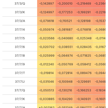
37/3/Q
-0,142897
-0,200010
-0,219469
-0,2364
37/3/K
-0,124997
-0,177253
-0,199291
-0.22162
37/3/A
-0,079618
-0,110521
-0,128198
-0,15372
37/7/4
-0,050974
-0,081687
-0,076818
-0,0686
37/7/5
-0,023566
-0,040680
-0,025348
-0,01144
37/7/6
-0,020702
-0,038551
-0,028435
-0,01672
37/7/8
-0,025999
-0,064974
-0,071825
-0,0685
37/7/9
-0,012240
-0,050769
-0,058412
-0,0568
37/7/T
-0,019814
-0,072814
-0,089476
-0,0944
37/7/J
-0,031046
-0,100948
-0,129691
-0,14468
37/7/Q
-0,050513
-0,130216
-0,166253
-0.18347
37/7/K
-0,033885
-0,104290
-0,140931
-0,16010
37/7/A
+0,002162
-0,051249
-0,084777
-0,10931