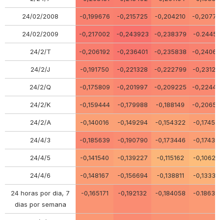
24/02/2008
-0,199676
-0,215725
-0,204210
-0,2077
24/02/2009
-0,217002
-0,243923
-0,238379
-0.24451
24/2/T
-0,206192
-0,236401
-0,235838
-0,2406
24/2/J
-0,191750
-0,221328
-0,222799
-0,23129
24/2/Q
-0,175809
-0,201997
-0,209225
-0,2244
24/2/K
-0,159444
-0,179988
-0,188149
-0,2065
24/2/A
-0,140016
-0,149294
-0,154322
-0,17453
24/4/3
-0,185639
-0,190790
-0,173446
-0,17430
24/4/5
-0,141540
-0,139227
-0,115162
-0,10629
24/4/6
-0,148167
-0,156694
-0,138811
-0,13339
24 horas por dia, 7
-0,165171
-0,192132
-0,184058
-0.18633
dias por semana