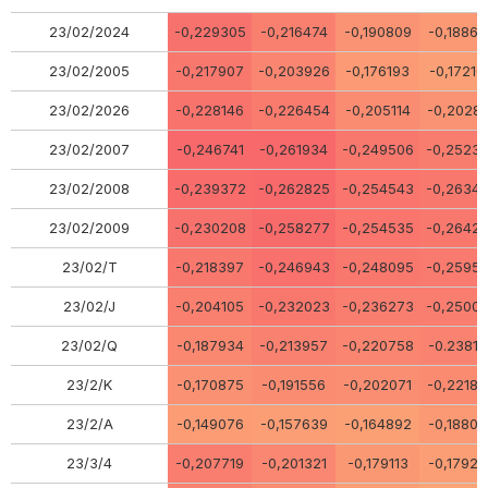
23/02/2024
-0,229305
-0,216474
-0,190809
-0,18867
23/02/2005
-0,217907
-0,203926
-0,176193
-0,17216
23/02/2026
-0,228146
-0,226454
-0,205114
-0,20286
23/02/2007
-0,246741
-0,261934
-0,249506
-0,2523
23/02/2008
-0,239372
-0,262825
-0,254543
-0,2634
23/02/2009
-0,230208
-0,258277
-0,254535
-0,2642
23/02/T
-0,218397
-0,246943
-0,248095
-0,2595
23/02/J
-0,204105
-0,232023
-0,236273
-0,2500
23/02/Q
-0,187934
-0,213957
-0,220758
-0.23812
23/2/K
-0,170875
-0,191556
-0,202071
-0,22188
23/2/A
-0,149076
-0,157639
-0,164892
-0,18803
23/3/4
-0,207719
-0,201321
-0,179113
-0,17926