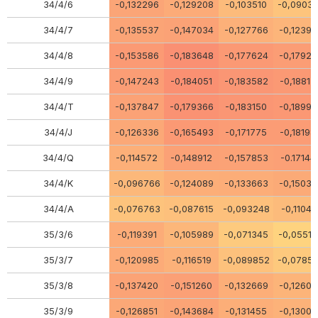
34/4/6
-0,132296
-0,129208
-0,103510
-0,0903
34/4/7
-0,135537
-0,147034
-0,127766
-0,12399
34/4/8
-0,153586
-0,183648
-0,177624
-0,17923
34/4/9
-0,147243
-0,184051
-0,183582
-0,18817
34/4/T
-0,137847
-0,179366
-0,183150
-0,18999
34/4/J
-0,126336
-0,165493
-0,171775
-0,18198
34/4/Q
-0,114572
-0,148912
-0,157853
-0.17144
34/4/K
-0,096766
-0,124089
-0,133663
-0,15036
34/4/A
-0,076763
-0,087615
-0,093248
-0,11043
35/3/6
-0,119391
-0,105989
-0,071345
-0,05513
35/3/7
-0,120985
-0,116519
-0,089852
-0,0785
35/3/8
-0,137420
-0,151260
-0,132669
-0,12606
35/3/9
-0,126851
-0,143684
-0,131455
-0,13008