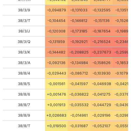
38/3/9
-0,094879
-0,131033
-0,132595
-0,13519
38/3/T
-0,104454
-0,146812
-0,151136
-0,15260
38/3/J
-0,120308
-0,173185
-0,187654
-0,19897
38/3/Q
-0,131959
-0,192921
-0,216524
-0,2346
38/3/K
-0,144482
-0,208825
-0,237673
-0,2599
38/3/A
-0,092136
-0,134984
-0,158626
-0,18534
38/8/4
-0,029443
-0,086712
-0,103930
-0.10797
38/8/5
-0,001561
-0,041597
-0,046938
-0,04218
38/8/6
+0,001476
-0,036822
-0,041275
-0,0376
38/8/7
+0,001913
-0,035532
-0,044729
-0,0439
38/8/9
+0,026683
-0,014961
-0,029196
-0,0298
38/8/T
+0,019500
-0,031687
-0,052107
-0,05501