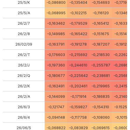
25/5/K
-0,086800
-0,135404
-0,154693
-0,17195
25/5/A
-0,068995
-0,102215
-0,116120
-0.13461
26/2/7
-0,163462
-0,179529
-0,165412
-0,16339
26/2/8
-0,149985
-0,165422
-0,151675
-0,15149
26/02/09
-0,163791
-0,191278
-0,187207
-0,19128
26/2/T
-0,176603
-0,215692
-0,218530
-0,2262
26/2/J
-0,197360
-0,244610
-0,255787
-0,2686
26/2/Q
-0,180677
-0,225642
-0,238681
-0,2568
26/2/K
-0,162491
-0,202461
-0,219965
-0,24154
26/2/A
-0,144099
-0,171914
-0,186835
-0,21407
26/6/3
-0,121747
-0,159827
-0,154310
-0.15255
26/6/4
-0,094148
-0,117758
-0,108060
-0,10151
26/06/5
-0,068822
-0,083829
-0,069615
-0,0600