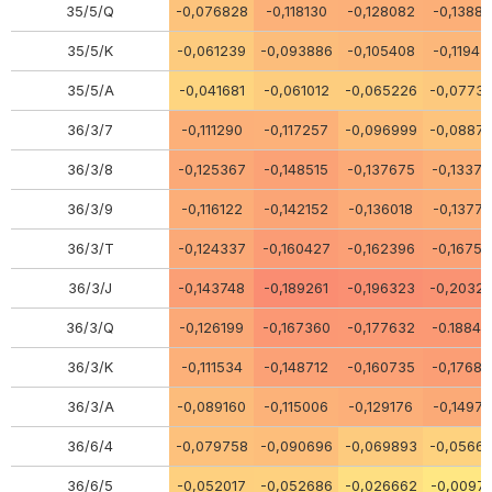
35/5/Q
-0,076828
-0,118130
-0,128082
-0,13881
35/5/K
-0,061239
-0,093886
-0,105408
-0,11943
35/5/A
-0,041681
-0,061012
-0,065226
-0,0773
36/3/7
-0,111290
-0,117257
-0,096999
-0,0887
36/3/8
-0,125367
-0,148515
-0,137675
-0,13373
36/3/9
-0,116122
-0,142152
-0,136018
-0,13771
36/3/T
-0,124337
-0,160427
-0,162396
-0,16757
36/3/J
-0,143748
-0,189261
-0,196323
-0,2032
36/3/Q
-0,126199
-0,167360
-0,177632
-0.18848
36/3/K
-0,111534
-0,148712
-0,160735
-0,17682
36/3/A
-0,089160
-0,115006
-0,129176
-0,14971
36/6/4
-0,079758
-0,090696
-0,069893
-0,0566
36/6/5
-0,052017
-0,052686
-0,026662
-0,00971