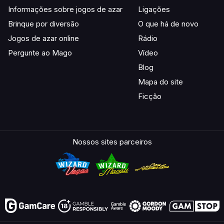
Informações sobre jogos de azar
Ligações
Brinque por diversão
O que há de novo
Jogos de azar online
Rádio
Pergunte ao Mago
Vídeo
Blog
Mapa do site
Ficção
Nossos sites parceiros