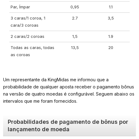
Par, Ímpar
0,95
1.1
3 caras/1 coroa, 1
2.7
3,5
cara/3 coroas
2 caras/2 coroas
1,5
1.9
Todas as caras, todas
13,5
20
as coroas
Um representante da KingMidas me informou que a
probabilidade de qualquer aposta receber o pagamento bônus
na versão de quatro moedas é configurável. Seguem abaixo os
intervalos que me foram fornecidos.
Probabilidades de pagamento de bônus por
lançamento de moeda