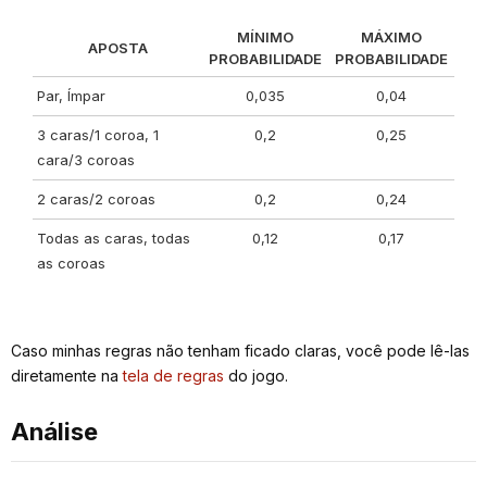
MÍNIMO
MÁXIMO
APOSTA
PROBABILIDADE
PROBABILIDADE
Par, Ímpar
0,035
0,04
3 caras/1 coroa, 1
0,2
0,25
cara/3 coroas
2 caras/2 coroas
0,2
0,24
Todas as caras, todas
0,12
0,17
as coroas
Caso minhas regras não tenham ficado claras, você pode lê-las
diretamente na
tela de regras
do jogo.
Análise