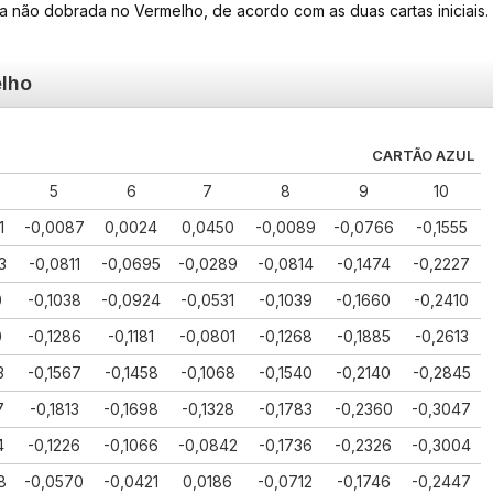
a não dobrada no Vermelho, de acordo com as duas cartas iniciais.
lho
CARTÃO AZUL
5
6
7
8
9
10
1
-0,0087
0,0024
0,0450
-0,0089
-0,0766
-0,1555
3
-0,0811
-0,0695
-0,0289
-0,0814
-0,1474
-0,2227
0
-0,1038
-0,0924
-0,0531
-0,1039
-0,1660
-0,2410
0
-0,1286
-0,1181
-0,0801
-0,1268
-0,1885
-0,2613
3
-0,1567
-0,1458
-0,1068
-0,1540
-0,2140
-0,2845
7
-0,1813
-0,1698
-0,1328
-0,1783
-0,2360
-0,3047
4
-0,1226
-0,1066
-0,0842
-0,1736
-0,2326
-0,3004
8
-0,0570
-0,0421
0,0186
-0,0712
-0,1746
-0,2447