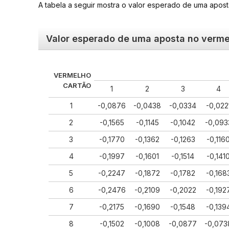
A tabela a seguir mostra o valor esperado de uma apost
Valor esperado de uma aposta no verme
VERMELHO
CARTÃO
1
2
3
4
1
-0,0876
-0,0438
-0,0334
-0,022
2
-0,1565
-0,1145
-0,1042
-0,093
3
-0,1770
-0,1362
-0,1263
-0,116
4
-0,1997
-0,1601
-0,1514
-0,141
5
-0,2247
-0,1872
-0,1782
-0,168
6
-0,2476
-0,2109
-0,2022
-0,192
7
-0,2175
-0,1690
-0,1548
-0,139
8
-0,1502
-0,1008
-0,0877
-0,073