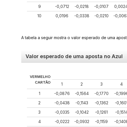
9
-0,0712
-0,0218
-0,0107
0,002
10
0,0196
-0,0338
-0,0210
-0,006
A tabela a seguir mostra o valor esperado de uma apost
Valor esperado de uma aposta no Azul
VERMELHO
CARTÃO
1
2
3
4
1
-0,0876
-0,1564
-0,1770
-0,199
2
-0,0438
-0,1143
-0,1362
-0,160
3
-0,0335
-0,1042
-0,1261
-0,151
4
-0,0222
-0,0932
-0,1159
-0,140