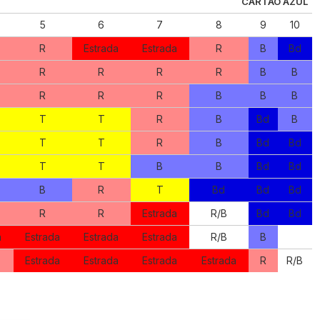
CARTÃO AZUL
5
6
7
8
9
10
R
Estrada
Estrada
R
B
Bd
R
R
R
R
B
B
R
R
R
B
B
B
T
T
R
B
Bd
B
T
T
R
B
Bd
Bd
T
T
B
B
Bd
Bd
B
R
T
Bd
Bd
Bd
R
R
Estrada
R/B
Bd
Bd
a
Estrada
Estrada
Estrada
R/B
B
Estrada
Estrada
Estrada
Estrada
R
R/B