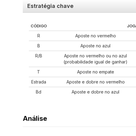
Estratégia chave
CÓDIGO
JOG
R
Aposte no vermelho
B
Aposte no azul
R/B
Aposte no vermelho ou no azul
(probabilidade igual de ganhar)
T
Aposte no empate
Estrada
Aposte e dobre no vermelho
Bd
Aposte e dobre no azul
Análise