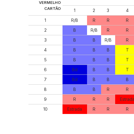
VERMELHO
CARTÃO
1
2
3
4
1
R/B
R
R
R
2
B
R/B
R
R
3
B
B
R/B
R
4
B
B
B
T
5
B
B
B
T
6
Bd
B
B
T
7
Bd
B
B
B
8
B
B
R
R
9
R
R
R
Estrad
10
Estrada
R
R
R