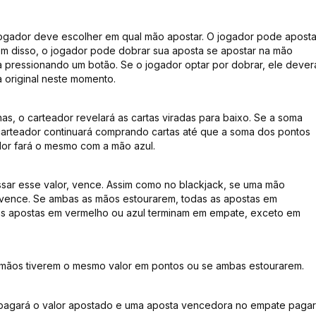
jogador deve escolher em qual mão apostar. O jogador pode aposta
m disso, o jogador pode dobrar sua aposta se apostar na mão
a pressionando um botão. Se o jogador optar por dobrar, ele dever
a original neste momento.
as, o carteador revelará as cartas viradas para baixo. Se a soma
 carteador continuará comprando cartas até que a soma dos pontos
ador fará o mesmo com a mão azul.
ssar esse valor, vence. Assim como no blackjack, se uma mão
 vence. Se ambas as mãos estourarem, todas as apostas em
as apostas em vermelho ou azul terminam em empate, exceto em
mãos tiverem o mesmo valor em pontos ou se ambas estourarem.
pagará o valor apostado e uma aposta vencedora no empate paga