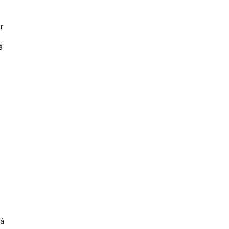
r
á
rá