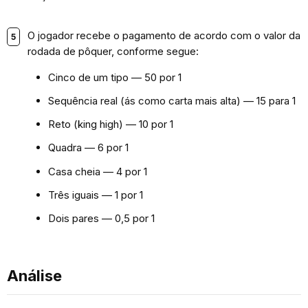
O jogador recebe o pagamento de acordo com o valor da
rodada de pôquer, conforme segue:
Cinco de um tipo — 50 por 1
Sequência real (ás como carta mais alta) — 15 para 1
Reto (king high) — 10 por 1
Quadra — 6 por 1
Casa cheia — 4 por 1
Três iguais — 1 por 1
Dois pares — 0,5 por 1
Análise