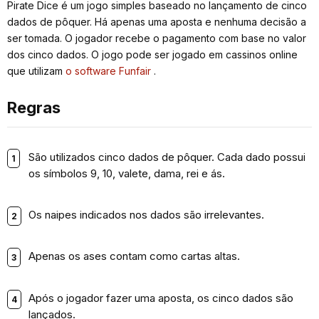
Pirate Dice é um jogo simples baseado no lançamento de cinco
dados de pôquer. Há apenas uma aposta e nenhuma decisão a
ser tomada. O jogador recebe o pagamento com base no valor
dos cinco dados. O jogo pode ser jogado em cassinos online
que utilizam
o software Funfair
.
Regras
São utilizados cinco dados de pôquer. Cada dado possui
os símbolos 9, 10, valete, dama, rei e ás.
Os naipes indicados nos dados são irrelevantes.
Apenas os ases contam como cartas altas.
Após o jogador fazer uma aposta, os cinco dados são
lançados.