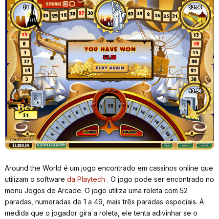
Around the World é um jogo encontrado em cassinos online que
utilizam o software
da Playtech
. O jogo pode ser encontrado no
menu Jogos de Arcade. O jogo utiliza uma roleta com 52
paradas, numeradas de 1 a 49, mais três paradas especiais. À
medida que o jogador gira a roleta, ele tenta adivinhar se o