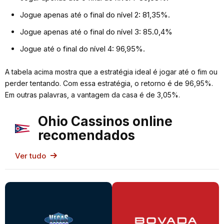
Jogue apenas até o final do nível 2: 81,35%.
Jogue apenas até o final do nível 3: 85.0,4%
Jogue até o final do nível 4: 96,95%.
A tabela acima mostra que a estratégia ideal é jogar até o fim ou
perder tentando. Com essa estratégia, o retorno é de 96,95%.
Em outras palavras, a vantagem da casa é de 3,05%.
Ohio Cassinos online
recomendados
Ver tudo