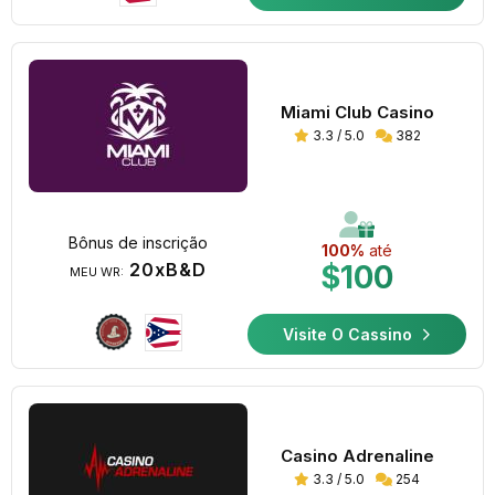
Miami Club Casino
3.3 / 5.0
382
Bônus de inscrição
100%
até
20xB&D
$100
MEU WR:
Visite O Cassino
Casino Adrenaline
3.3 / 5.0
254