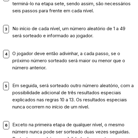
terminá-lo na etapa sete, sendo assim, são necessários
seis passos para frente em cada nível.
No início de cada nível, um número aleatório de 1 a 49
será sorteado e informado ao jogador.
O jogador deve então adivinhar, a cada passo, se o
próximo número sorteado será maior ou menor que o
número anterior.
Em seguida, será sorteado outro número aleatório, com a
possibilidade adicional de três resultados especiais
explicados nas regras 10 a 13. Os resultados especiais
nunca ocorrem no início de um nível.
Exceto na primeira etapa de qualquer nível, o mesmo
número nunca pode ser sorteado duas vezes seguidas.