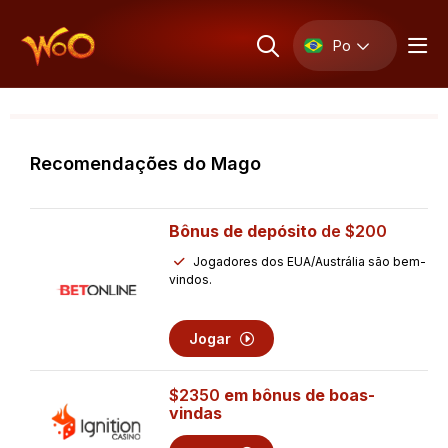
Po
Recomendações do Mago
Bônus de depósito
de $200
Jogadores dos EUA/Austrália são bem-
vindos.
Jogar
$2350
em bônus de boas-
vindas