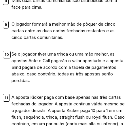
Mais duas cartas comunitárias são distribuídas com a
face para cima.
O jogador formará a melhor mão de pôquer de cinco
cartas entre as duas cartas fechadas restantes e as
cinco cartas comunitárias.
Se o jogador tiver uma trinca ou uma mão melhor, as
apostas Ante e Call pagarão o valor apostado e a aposta
Blind pagará de acordo com a tabela de pagamentos
abaixo; caso contrário, todas as três apostas serão
perdidas.
A aposta Kicker paga com base apenas nas três cartas
fechadas do jogador. A aposta continua válida mesmo se
o jogador desistir. A aposta Kicker paga 10 para 1 em um
flush, sequência, trinca, straight flush ou royal flush. Caso
contrário, em um par ou ás (carta mais alta ou inferior), a