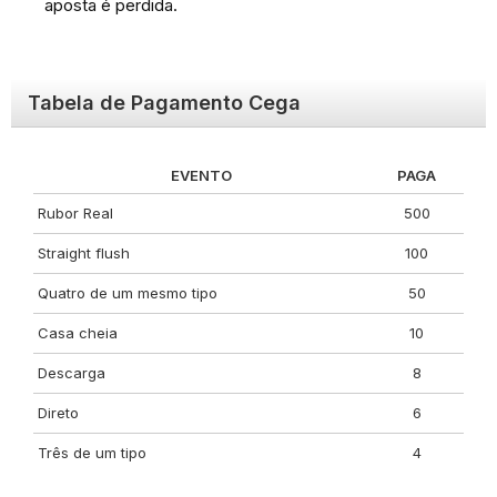
aposta é perdida.
Tabela de Pagamento Cega
EVENTO
PAGA
Rubor Real
500
Straight flush
100
Quatro de um mesmo tipo
50
Casa cheia
10
Descarga
8
Direto
6
Três de um tipo
4