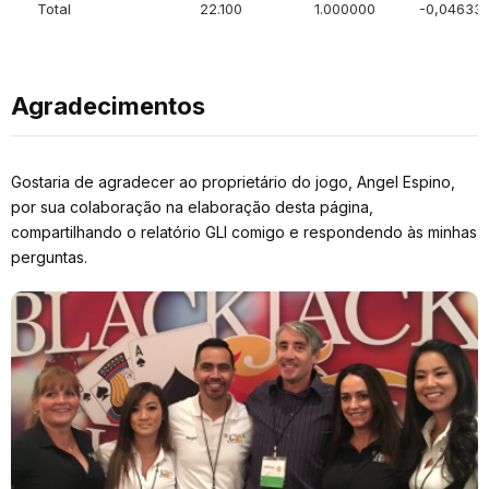
Total
22.100
1.000000
-0,04633
Agradecimentos
Gostaria de agradecer ao proprietário do jogo, Angel Espino,
por sua colaboração na elaboração desta página,
compartilhando o relatório GLI comigo e respondendo às minhas
perguntas.