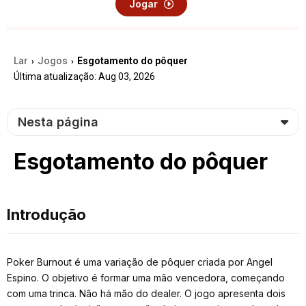
Jogar
Lar
Jogos
Esgotamento do pôquer
›
›
Última atualização: Aug 03, 2026
Nesta página
Esgotamento do pôquer
Introdução
Poker Burnout é uma variação de pôquer criada por Angel
Espino. O objetivo é formar uma mão vencedora, começando
com uma trinca. Não há mão do dealer. O jogo apresenta dois