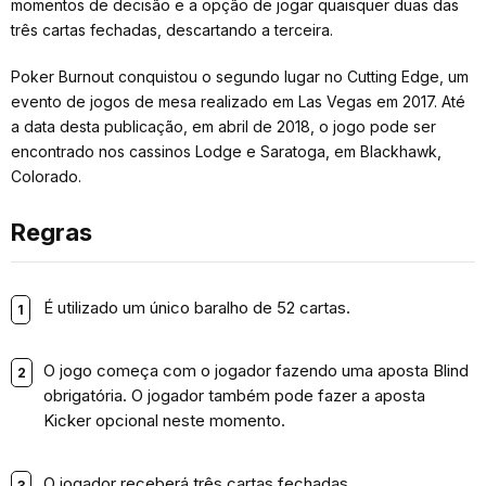
momentos de decisão e a opção de jogar quaisquer duas das
três cartas fechadas, descartando a terceira.
Poker Burnout conquistou o segundo lugar no Cutting Edge, um
evento de jogos de mesa realizado em Las Vegas em 2017. Até
a data desta publicação, em abril de 2018, o jogo pode ser
encontrado nos cassinos Lodge e Saratoga, em Blackhawk,
Colorado.
Regras
É utilizado um único baralho de 52 cartas.
O jogo começa com o jogador fazendo uma aposta Blind
obrigatória. O jogador também pode fazer a aposta
Kicker opcional neste momento.
O jogador receberá três cartas fechadas.