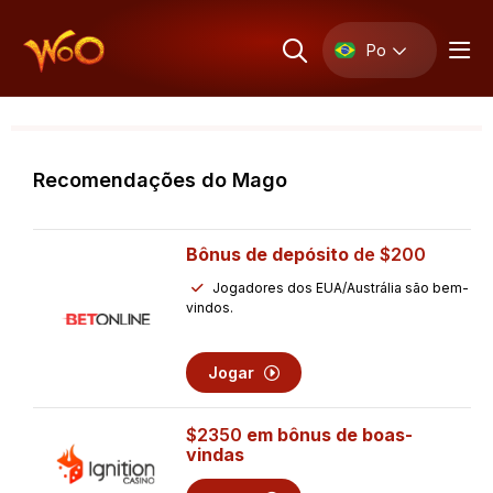
Po
Recomendações do Mago
Bônus de depósito
de $200
Jogadores dos EUA/Austrália são bem-
vindos.
Jogar
$2350
em bônus de boas-
vindas