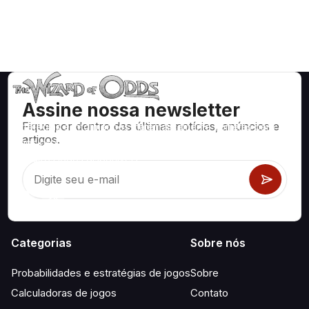
Assine nossa newsletter
Fique por dentro das últimas notícias, anúncios e
Estratégias e informações matematicamente corretas para
artigos.
jogos de cassino como blackjack, craps, roleta e centenas
de outros jogos disponíveis.
Categorias
Sobre nós
Probabilidades e estratégias de jogos
Sobre
Calculadoras de jogos
Contato