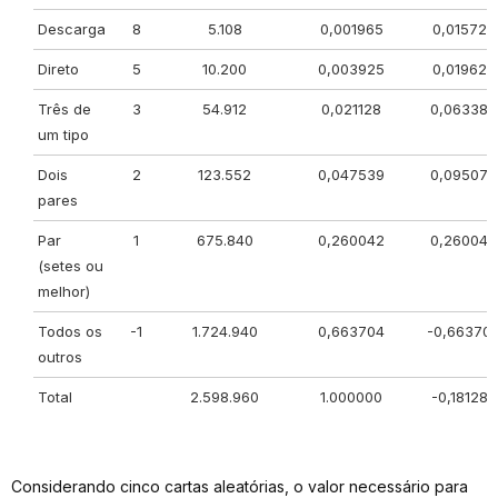
Descarga
8
5.108
0,001965
0,015723
Direto
5
10.200
0,003925
0,019623
Três de
3
54.912
0,021128
0,063385
um tipo
Dois
2
123.552
0,047539
0,095078
pares
Par
1
675.840
0,260042
0,260042
(setes ou
melhor)
Todos os
-1
1.724.940
0,663704
-0,66370
outros
Total
2.598.960
1.000000
-0,181286
Considerando cinco cartas aleatórias, o valor necessário para