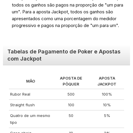
todos os ganhos são pagos na proporção de "um para
um". Para a aposta Jackpot, todos os ganhos são
apresentados como uma porcentagem do medidor
progressivo e pagos na proporção de "um para um".
Tabelas de Pagamento de Poker e Apostas
com Jackpot
APOSTA DE
APOSTA
MÃO
PÔQUER
JACKPOT
Rubor Real
500
100%
Straight flush
100
10%
Quatro de um mesmo
50
5%
tipo
Casa cheia
10
2%