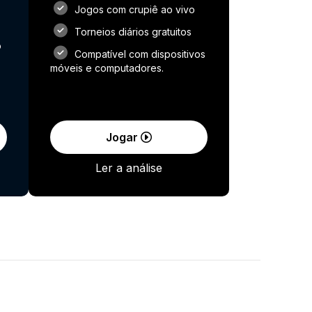
Jogos com crupiê ao vivo
Torneios diários gratuitos
o
Compatível com dispositivos
móveis e computadores.
Jogar
Ler a análise