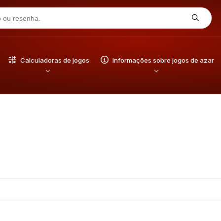
Calculadoras de jogos
Informações sobre jogos de azar