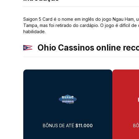
Saigon 5 Card é o nome em inglês do jogo Ngau Ham, u
Tampa, mas foi retirado do cardápio. O jogo é difícil 
habilidade.
Ohio Cassinos online re
BÔNUS DE ATÉ
$11.000
BÔ