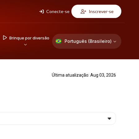
Conecte-se
Inscrever-se
Brinque por diversão
Português (Brasileiro)
Última atualização: Aug 03, 2026