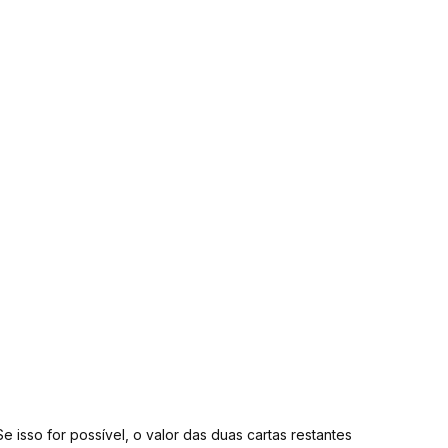
 isso for possível, o valor das duas cartas restantes