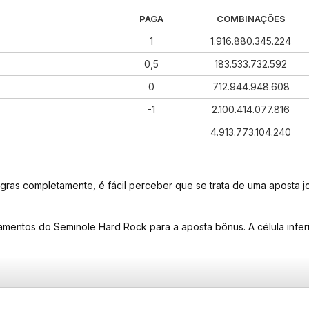
PAGA
COMBINAÇÕES
1
1.916.880.345.224
0,5
183.533.732.592
0
712.944.948.608
-1
2.100.414.077.816
4.913.773.104.240
ras completamente, é fácil perceber que se trata de uma aposta j
gamentos do Seminole Hard Rock para a aposta bônus. A célula infer