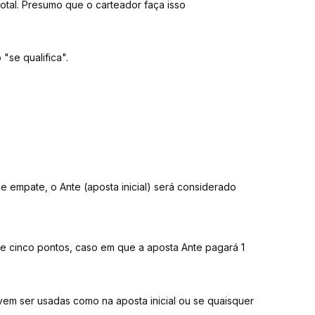
otal. Presumo que o carteador faça isso
"se qualifica".
e empate, o Ante (aposta inicial) será considerado
e cinco pontos, caso em que a aposta Ante pagará 1
vem ser usadas como na aposta inicial ou se quaisquer