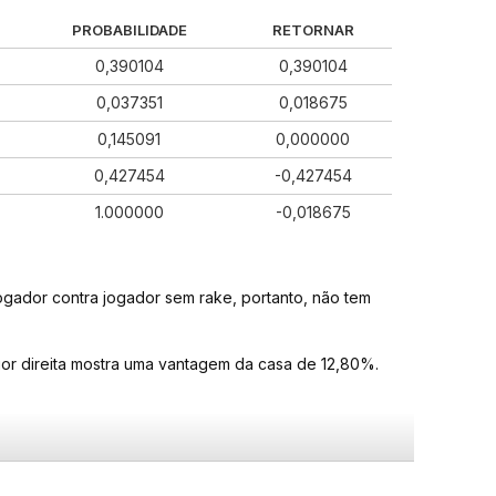
PROBABILIDADE
RETORNAR
0,390104
0,390104
0,037351
0,018675
0,145091
0,000000
0,427454
-0,427454
1.000000
-0,018675
ogador contra jogador sem rake, portanto, não tem
ior direita mostra uma vantagem da casa de 12,80%.