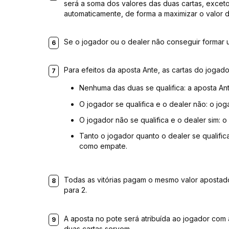
será a soma dos valores das duas cartas, exceto
automaticamente, de forma a maximizar o valor 
Se o jogador ou o dealer não conseguir formar u
Para efeitos da aposta Ante, as cartas do jogad
Nenhuma das duas se qualifica: a aposta An
O jogador se qualifica e o dealer não: o jo
O jogador não se qualifica e o dealer sim: o
Tanto o jogador quanto o dealer se qualific
como empate.
Todas as vitórias pagam o mesmo valor apostado
para 2.
A aposta no pote será atribuída ao jogador com
duas cartas servem.