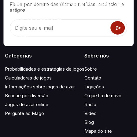
Fique por dentro das últimas notícias, anúncios e
Estratégias e informações matematicamente corretas para
artigos.
jogos de cassino como blackjack, craps, roleta e centenas
de outros jogos disponíveis.
Categorias
Sobre nós
Probabilidades e estratégias de jogos
Sobre
Calculadoras de jogos
Contato
Informações sobre jogos de azar
Ligações
Brinque por diversão
O que há de novo
Jogos de azar online
Rádio
Pergunte ao Mago
Vídeo
Blog
Mapa do site