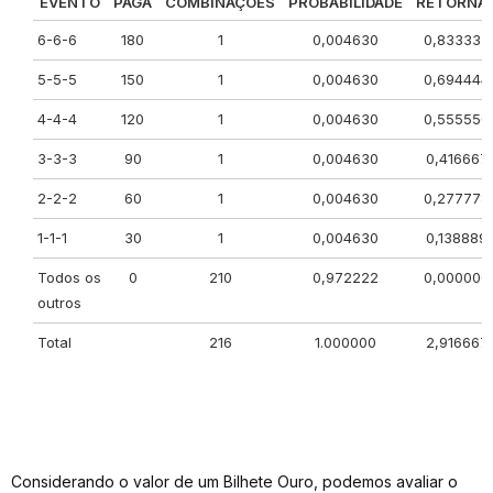
EVENTO
PAGA
COMBINAÇÕES
PROBABILIDADE
RETORNA
6-6-6
180
1
0,004630
0,833333
5-5-5
150
1
0,004630
0,694444
4-4-4
120
1
0,004630
0,555556
3-3-3
90
1
0,004630
0,416667
2-2-2
60
1
0,004630
0,277778
1-1-1
30
1
0,004630
0,138889
Todos os
0
210
0,972222
0,000000
outros
Total
216
1.000000
2,916667
Considerando o valor de um Bilhete Ouro, podemos avaliar o