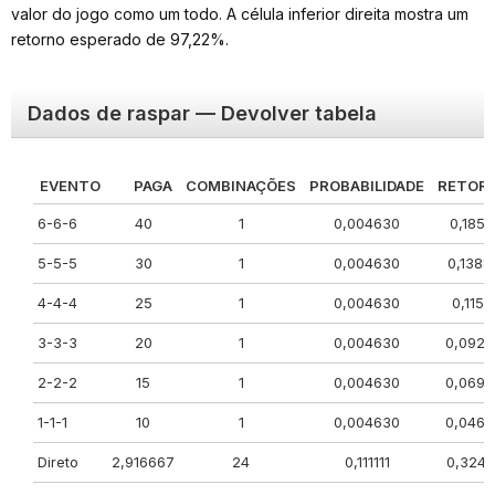
valor do jogo como um todo. A célula inferior direita mostra um
retorno esperado de 97,22%.
Dados de raspar — Devolver tabela
EVENTO
PAGA
COMBINAÇÕES
PROBABILIDADE
RETOR
6-6-6
40
1
0,004630
0,1851
5-5-5
30
1
0,004630
0,1388
4-4-4
25
1
0,004630
0,1157
3-3-3
20
1
0,004630
0,0925
2-2-2
15
1
0,004630
0,0694
1-1-1
10
1
0,004630
0,0462
Direto
2,916667
24
0,111111
0,3240