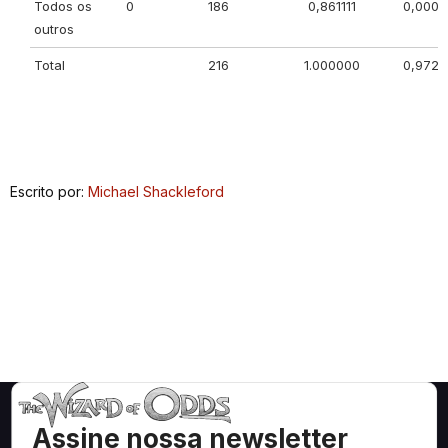
Todos os
0
186
0,861111
0,0000
outros
Total
216
1.000000
0,9722
Escrito por:
Michael Shackleford
Assine nossa newsletter