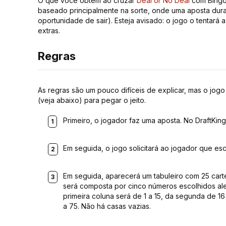
O que você obtém ao cruzar
Deal or No Deal
com Bingo?
baseado principalmente na sorte, onde uma aposta dura
oportunidade de sair). Esteja avisado: o jogo o tentar
extras.
Regras
As regras são um pouco difíceis de explicar, mas o jogo
(veja abaixo) para pegar o jeito.
Primeiro, o jogador faz uma aposta. No DraftKin
Em seguida, o jogo solicitará ao jogador que es
Em seguida, aparecerá um tabuleiro com 25 cart
será composta por cinco números escolhidos alea
primeira coluna será de 1 a 15, da segunda de 16
a 75. Não há casas vazias.