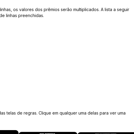
has, os valores dos prêmios serão multiplicados. A lista a seguir
de linhas preenchidas.
das telas de regras. Clique em qualquer uma delas para ver uma