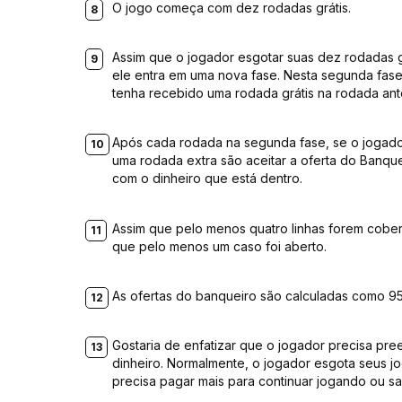
O jogo começa com dez rodadas grátis.
Assim que o jogador esgotar suas dez rodadas gr
ele entra em uma nova fase. Nesta segunda fas
tenha recebido uma rodada grátis na rodada anter
Após cada rodada na segunda fase, se o jogador 
uma rodada extra são aceitar a oferta do Banquei
com o dinheiro que está dentro.
Assim que pelo menos quatro linhas forem cober
que pelo menos um caso foi aberto.
As ofertas do banqueiro são calculadas como 95
Gostaria de enfatizar que o jogador precisa pre
dinheiro. Normalmente, o jogador esgota seus j
precisa pagar mais para continuar jogando ou sai