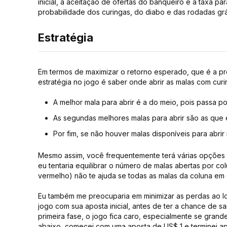
inicial, a aceitação de ofertas do banqueiro e a taxa p
probabilidade dos curingas, do diabo e das rodadas grát
Estratégia
Em termos de maximizar o retorno esperado, que é a pr
estratégia no jogo é saber onde abrir as malas com cur
A melhor mala para abrir é a do meio, pois passa por 
As segundas melhores malas para abrir são as que es
Por fim, se não houver malas disponíveis para abrir
Mesmo assim, você frequentemente terá várias opções 
eu tentaria equilibrar o número de malas abertas por 
vermelho) não te ajuda se todas as malas da coluna em 
Eu também me preocuparia em minimizar as perdas ao l
jogo com sua aposta inicial, antes de ter a chance de
primeira fase, o jogo fica caro, especialmente se gran
abaixo, comecei com uma aposta de US$ 1 e terminei a