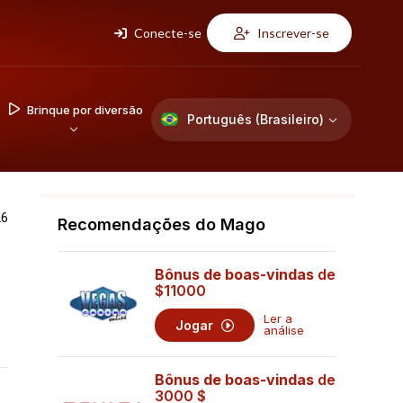
Conecte-se
Inscrever-se
Brinque por diversão
Português (Brasileiro)
26
Recomendações do Mago
Bônus de boas-vindas
de
$11000
Ler a
Jogar
análise
Bônus de boas-vindas
de
3000 $