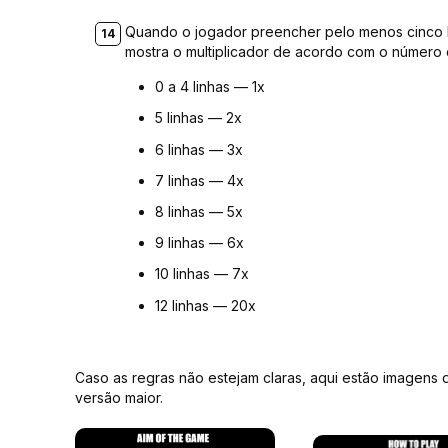
Quando o jogador preencher pelo menos cinco lin
mostra o multiplicador de acordo com o número 
0 a 4 linhas — 1x
5 linhas — 2x
6 linhas — 3x
7 linhas — 4x
8 linhas — 5x
9 linhas — 6x
10 linhas — 7x
12 linhas — 20x
Caso as regras não estejam claras, aqui estão imagens 
versão maior.