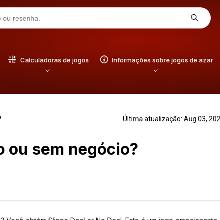
Calculadoras de jogos
Informações sobre jogos de azar
?
Última atualização: Aug 03, 20
o ou sem negócio?