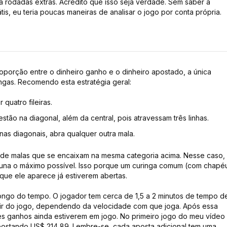
ara rodadas extras. Acredito que isso seja verdade. Sem saber a
is, eu teria poucas maneiras de analisar o jogo por conta própria.
oporção entre o dinheiro ganho e o dinheiro apostado, a única
ingas. Recomendo esta estratégia geral:
quatro fileiras.
tão na diagonal, além da central, pois atravessam três linhas.
 nas diagonais, abra qualquer outra mala.
de malas que se encaixam na mesma categoria acima. Nesse caso,
coluna o máximo possível. Isso porque um curinga comum (com chapé
que ele aparece já estiverem abertas.
ongo do tempo. O jogador tem cerca de 1,5 a 2 minutos de tempo d
 sair do jogo, dependendo da velocidade com que joga. Após essa
des ganhos ainda estiverem em jogo. No primeiro jogo do meu vídeo
postando US$ 214,89. Lembre-se, cada aposta adicional tem uma