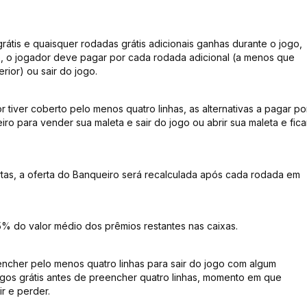
átis e quaisquer rodadas grátis adicionais ganhas durante o jogo,
e, o jogador deve pagar por cada rodada adicional (a menos que
ior) ou sair do jogo.
tiver coberto pelo menos quatro linhas, as alternativas a pagar po
ro para vender sua maleta e sair do jogo ou abrir sua maleta e fica
tas, a oferta do Banqueiro será recalculada após cada rodada em
% do valor médio dos prêmios restantes nas caixas.
encher pelo menos quatro linhas para sair do jogo com algum
ogos grátis antes de preencher quatro linhas, momento em que
r e perder.