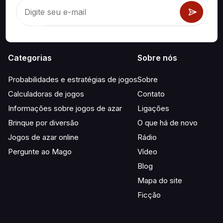
Categorias
Sobre nós
Probabilidades e estratégias de jogos
Sobre
Calculadoras de jogos
Contato
Informações sobre jogos de azar
Ligações
Brinque por diversão
O que há de novo
Jogos de azar online
Rádio
Pergunte ao Mago
Vídeo
Blog
Mapa do site
Ficção