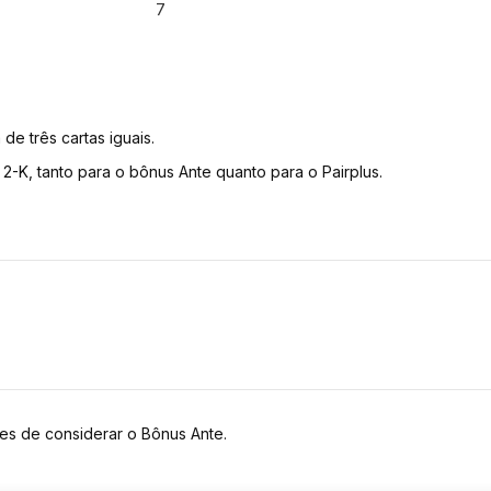
7
e três cartas iguais.
2-K, tanto para o bônus Ante quanto para o Pairplus.
tes de considerar o Bônus Ante.