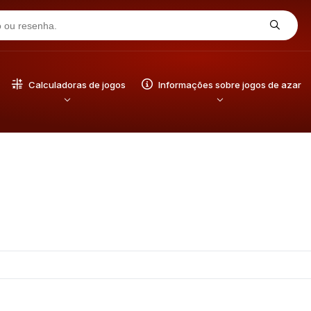
Calculadoras de jogos
Informações sobre jogos de azar