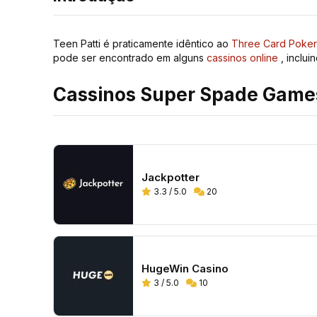
Teen Patti é praticamente idêntico ao
Three Card Poker
pode ser encontrado em alguns
cassinos online
, inclui
Cassinos Super Spade Games
Jackpotter
3.3 / 5.0
20
HugeWin Casino
3 / 5.0
10