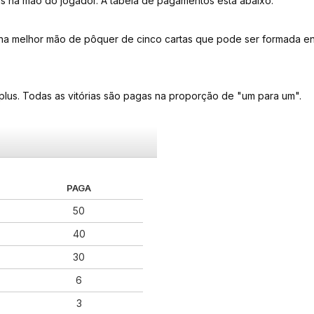
s na mão do jogador. A tabela de pagamentos está abaixo.
na melhor mão de pôquer de cinco cartas que pode ser formada en
plus. Todas as vitórias são pagas na proporção de "um para um".
PAGA
50
40
30
6
3