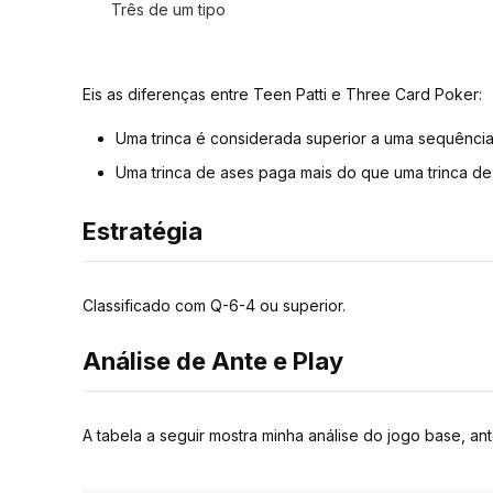
Três de um tipo
Eis as diferenças entre Teen Patti e Three Card Poker:
Uma trinca é considerada superior a uma sequência d
Uma trinca de ases paga mais do que uma trinca de 
Estratégia
Classificado com Q-6-4 ou superior.
Análise de Ante e Play
A tabela a seguir mostra minha análise do jogo base, an