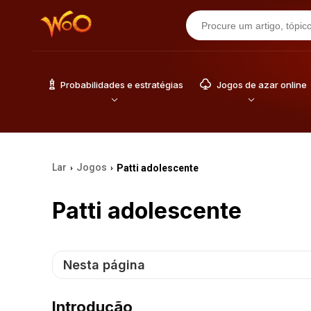
Probabilidades e estratégias
Jogos de azar online
Lar
Jogos
Patti adolescente
›
›
Patti adolescente
Nesta página
Introdução