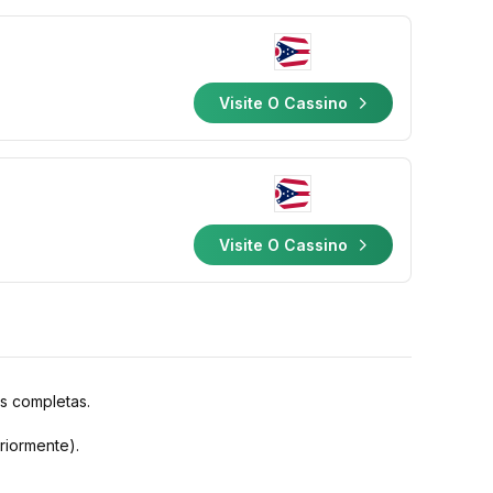
Visite O Cassino
Visite O Cassino
as completas.
riormente).