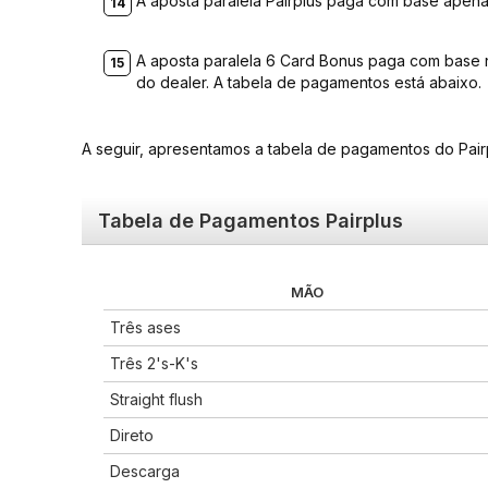
A aposta paralela Pairplus paga com base apena
A aposta paralela 6 Card Bonus paga com base 
do dealer. A tabela de pagamentos está abaixo.
A seguir, apresentamos a tabela de pagamentos do Pair
Tabela de Pagamentos Pairplus
MÃO
Três ases
Três 2's-K's
Straight flush
Direto
Descarga